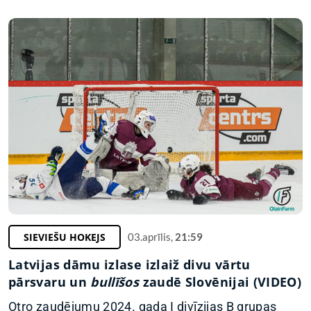
SIEVIEŠU HOKEJS
03.aprīlis,
21:59
Latvijas dāmu izlase izlaiž divu vārtu
pārsvaru un
bullīšos
zaudē Slovēnijai (VIDEO)
Otro zaudējumu 2024. gada I divīzijas B grupas