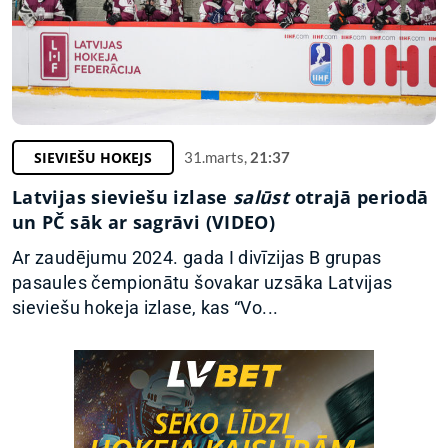
SIEVIEŠU HOKEJS
31.marts,
21:37
Latvijas sieviešu izlase
salūst
otrajā periodā
un PČ sāk ar sagrāvi (VIDEO)
Ar zaudējumu 2024. gada I divīzijas B grupas
pasaules čempionātu šovakar uzsāka Latvijas
sieviešu hokeja izlase, kas “Vo...