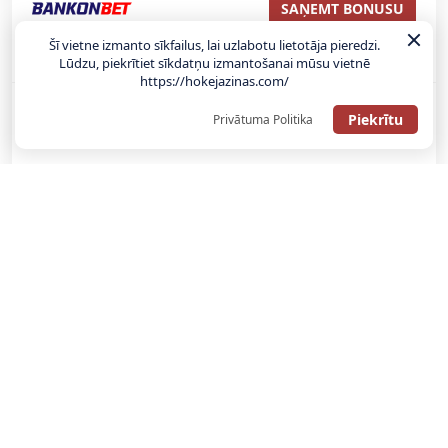
SAŅEMT BONUSU
Šī vietne izmanto sīkfailus, lai uzlabotu lietotāja pieredzi.
Bonuss 100% līdz €100
Lūdzu, piekrītiet sīkdatņu izmantošanai mūsu vietnē
https://hokejazinas.com/
Piekrītu
Privātuma Politika
SAŅEMT BONUSU
SAŅEM LĪDZ 130€ LIKMĒS BEZ RISKA
LATVIJAS TOTALIZATORI