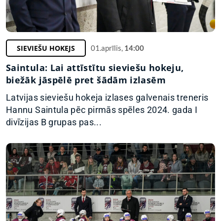
SIEVIEŠU HOKEJS
01.aprīlis,
14:00
Saintula: Lai attīstītu sieviešu hokeju,
biežāk jāspēlē pret šādām izlasēm
Latvijas sieviešu hokeja izlases galvenais treneris
Hannu Saintula pēc pirmās spēles 2024. gada I
divīzijas B grupas pas...