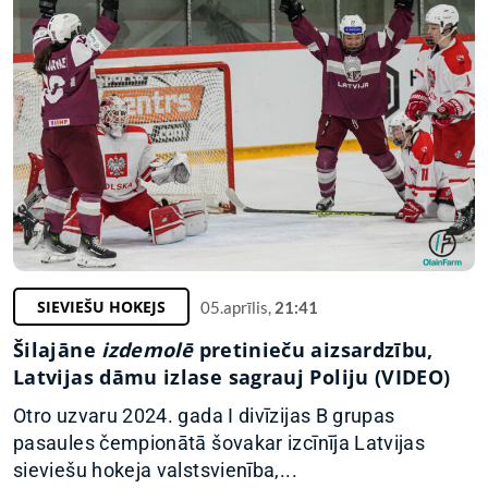
SIEVIEŠU HOKEJS
05.aprīlis,
21:41
Šilajāne
izdemolē
pretinieču aizsardzību,
Latvijas dāmu izlase sagrauj Poliju (VIDEO)
Otro uzvaru 2024. gada I divīzijas B grupas
pasaules čempionātā šovakar izcīnīja Latvijas
sieviešu hokeja valstsvienība,...