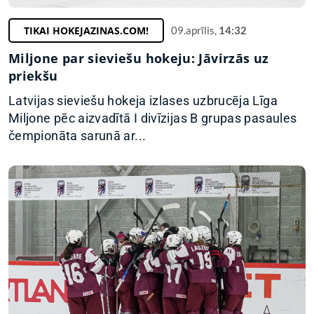
TIKAI HOKEJAZINAS.COM!
09.aprīlis,
14:32
Miljone par sieviešu hokeju: Jāvirzās uz
priekšu
Latvijas sieviešu hokeja izlases uzbrucēja Līga
Miljone pēc aizvadītā I divīzijas B grupas pasaules
čempionāta sarunā ar...