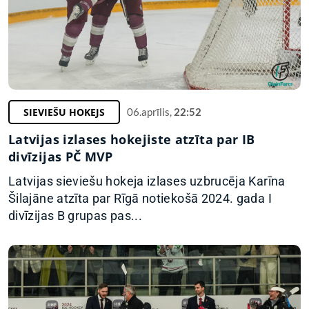
SIEVIEŠU HOKEJS
06.aprīlis,
22:52
Latvijas izlases hokejiste atzīta par IB
divīzijas PČ MVP
Latvijas sieviešu hokeja izlases uzbrucēja Karīna
Šilajāne atzīta par Rīgā notiekošā 2024. gada I
divīzijas B grupas pas...