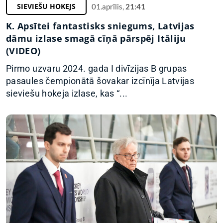
SIEVIEŠU HOKEJS
01.aprīlis,
21:41
K. Apsītei fantastisks sniegums, Latvijas
dāmu izlase smagā cīņā pārspēj Itāliju
(VIDEO)
Pirmo uzvaru 2024. gada I divīzijas B grupas
pasaules čempionātā šovakar izcīnīja Latvijas
sieviešu hokeja izlase, kas “...