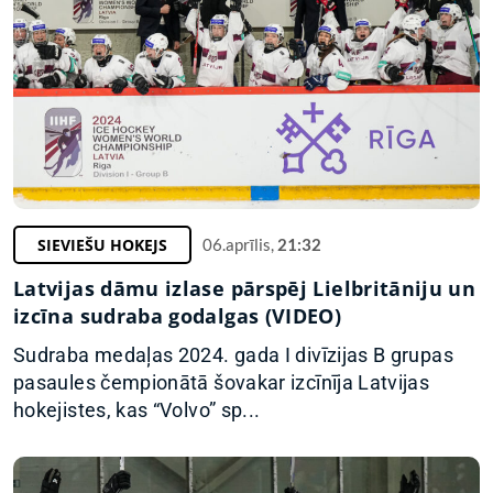
SIEVIEŠU HOKEJS
06.aprīlis,
21:32
Latvijas dāmu izlase pārspēj Lielbritāniju un
izcīna sudraba godalgas (VIDEO)
Sudraba medaļas 2024. gada I divīzijas B grupas
pasaules čempionātā šovakar izcīnīja Latvijas
hokejistes, kas “Volvo” sp...