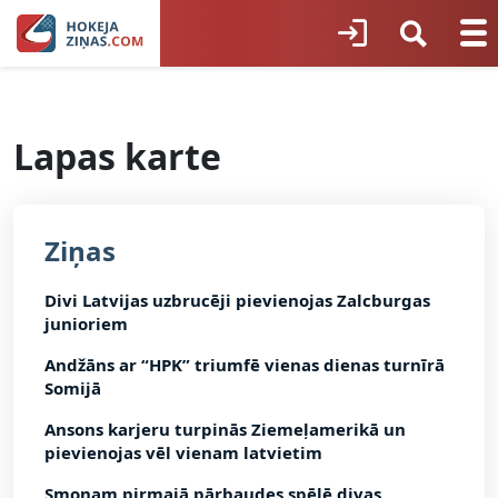
Lapas karte
Ziņas
Divi Latvijas uzbrucēji pievienojas Zalcburgas
junioriem
Andžāns ar “HPK” triumfē vienas dienas turnīrā
Somijā
Ansons karjeru turpinās Ziemeļamerikā un
pievienojas vēl vienam latvietim
Smonam pirmajā pārbaudes spēlē divas