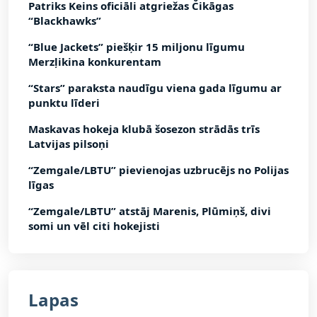
Patriks Keins oficiāli atgriežas Čikāgas
“Blackhawks”
“Blue Jackets” piešķir 15 miljonu līgumu
Merzļikina konkurentam
“Stars” paraksta naudīgu viena gada līgumu ar
punktu līderi
Maskavas hokeja klubā šosezon strādās trīs
Latvijas pilsoņi
“Zemgale/LBTU” pievienojas uzbrucējs no Polijas
līgas
“Zemgale/LBTU” atstāj Marenis, Plūmiņš, divi
somi un vēl citi hokejisti
Lapas