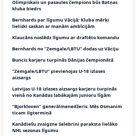
Olimpiskais un pasaules čempions būs Batņas
kluba biedrs
Bernhards par līgumu Vācijā: Kluba mērķi
lieliski saskan ar manām ambīcijām
Klaucāns noslēdz līgumu ar draftēto komandu
Bernhards no “Zemgale/LBTU” dodas uz Vāciju
Buncis karjeru turpinās Dānijas čempionātā
“Zemgale/LBTU” pievienojas U-18 izlases
aizsargs
Latvijas U-18 izlases aizsargs karjeru turpinās
vienā no Kanādas labākajām junioru līgām
“Bjorkloven” ģenerālmenedžeris: Mēs Osmanim
ticam ilgtermiņā
Kanādiešu zvaigzne Selebrini paraksta lielāko
NHL sezonas līgumu