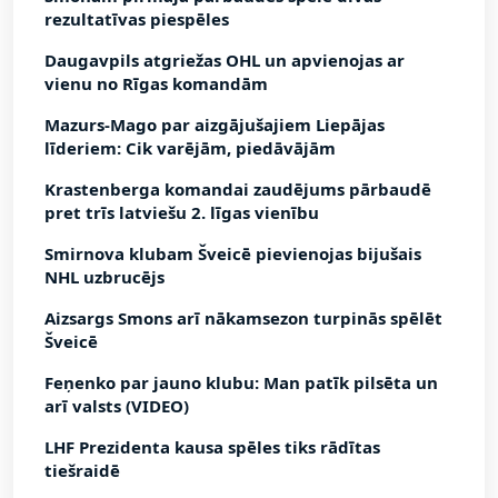
rezultatīvas piespēles
Daugavpils atgriežas OHL un apvienojas ar
vienu no Rīgas komandām
Mazurs-Mago par aizgājušajiem Liepājas
līderiem: Cik varējām, piedāvājām
Krastenberga komandai zaudējums pārbaudē
pret trīs latviešu 2. līgas vienību
Smirnova klubam Šveicē pievienojas bijušais
NHL uzbrucējs
Aizsargs Smons arī nākamsezon turpinās spēlēt
Šveicē
Feņenko par jauno klubu: Man patīk pilsēta un
arī valsts (VIDEO)
LHF Prezidenta kausa spēles tiks rādītas
tiešraidē