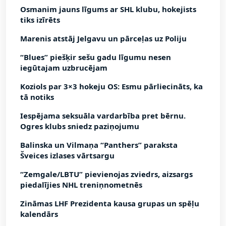
Osmanim jauns līgums ar SHL klubu, hokejists
tiks izīrēts
Marenis atstāj Jelgavu un pārceļas uz Poliju
“Blues” piešķir sešu gadu līgumu nesen
iegūtajam uzbrucējam
Koziols par 3×3 hokeju OS: Esmu pārliecināts, ka
tā notiks
Iespējama seksuāla vardarbība pret bērnu.
Ogres klubs sniedz paziņojumu
Balinska un Vilmaņa “Panthers” paraksta
Šveices izlases vārtsargu
“Zemgale/LBTU” pievienojas zviedrs, aizsargs
piedalījies NHL treniņnometnēs
Zināmas LHF Prezidenta kausa grupas un spēļu
kalendārs