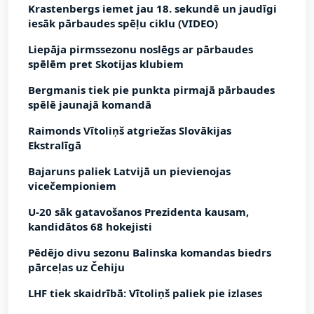
Krastenbergs iemet jau 18. sekundē un jaudīgi
iesāk pārbaudes spēļu ciklu (VIDEO)
Liepāja pirmssezonu noslēgs ar pārbaudes
spēlēm pret Skotijas klubiem
Bergmanis tiek pie punkta pirmajā pārbaudes
spēlē jaunajā komandā
Raimonds Vītoliņš atgriežas Slovākijas
Ekstralīgā
Bajaruns paliek Latvijā un pievienojas
vicečempioniem
U-20 sāk gatavošanos Prezidenta kausam,
kandidātos 68 hokejisti
Pēdējo divu sezonu Balinska komandas biedrs
pārceļas uz Čehiju
LHF tiek skaidrībā: Vītoliņš paliek pie izlases