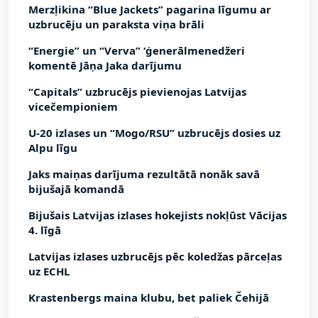
Merzļikina “Blue Jackets” pagarina līgumu ar
uzbrucēju un paraksta viņa brāli
“Energie” un “Verva” ‘ģenerālmenedžeri
komentē Jāņa Jaka darījumu
“Capitals” uzbrucējs pievienojas Latvijas
vicečempioniem
U-20 izlases un “Mogo/RSU” uzbrucējs dosies uz
Alpu līgu
Jaks maiņas darījuma rezultātā nonāk savā
bijušajā komandā
Bijušais Latvijas izlases hokejists nokļūst Vācijas
4. līgā
Latvijas izlases uzbrucējs pēc koledžas pārceļas
uz ECHL
Krastenbergs maina klubu, bet paliek Čehijā