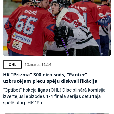
OHL
13.marts,
11:14
HK “Prizma” 300 eiro sods, “Panter”
uzbrucējam piecu spēļu diskvalifikācija
“Optibet” hokeja līgas (OHL) Disciplinārā komisija
izvērtējusi epizodes 1/4 fināla sērijas ceturtajā
spēlē starp HK “Pri...