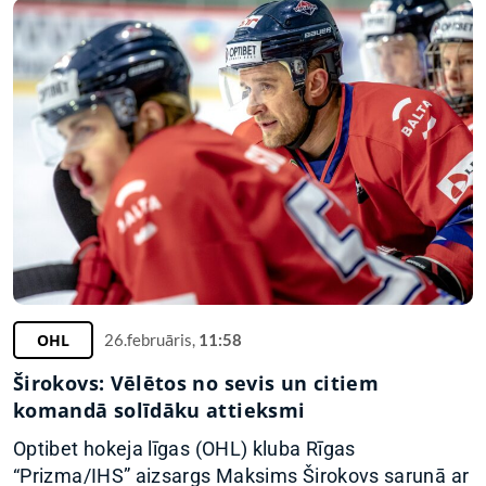
OHL
26.februāris,
11:58
Širokovs: Vēlētos no sevis un citiem
komandā solīdāku attieksmi
Optibet hokeja līgas (OHL) kluba Rīgas
“Prizma/IHS” aizsargs Maksims Širokovs sarunā ar