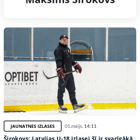
JAUNATNES IZLASES
01.maijs,
14:11
Širokovs: Latvijas U-18 izlasei šī ir svarīgākā