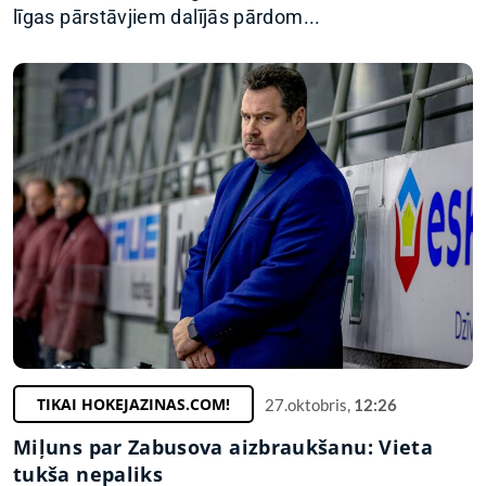
līgas pārstāvjiem dalījās pārdom...
TIKAI HOKEJAZINAS.COM!
27.oktobris,
12:26
Miļuns par Zabusova aizbraukšanu: Vieta
tukša nepaliks