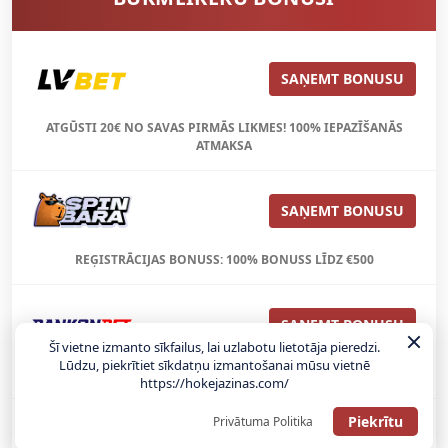
SAŅEMT BONUSU
ATGŪSTI 20€ NO SAVAS PIRMĀS LIKMES! 100% IEPAZĪŠANĀS
ATMAKSA
SAŅEMT BONUSU
REĢISTRĀCIJAS BONUSS: 100% BONUSS LĪDZ €500
SAŅEMT BONUSU
Šī vietne izmanto sīkfailus, lai uzlabotu lietotāja pieredzi.
Lūdzu, piekrītiet sīkdatņu izmantošanai mūsu vietnē
Bonuss 100% līdz €100
https://hokejazinas.com/
Piekrītu
Privātuma Politika
SAŅEMT BONUSU