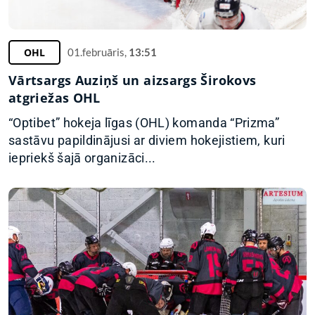
OHL
01.februāris,
13:51
Vārtsargs Auziņš un aizsargs Širokovs
atgriežas OHL
“Optibet” hokeja līgas (OHL) komanda “Prizma”
sastāvu papildinājusi ar diviem hokejistiem, kuri
iepriekš šajā organizāci...