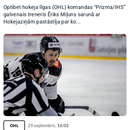
Optibet hokeja līgas (OHL) komandas “Prizma/IHS”
galvenais treneris Ēriks Miļuns sarunā ar
Hokejaziņām pastāstīja par ko...
OHL
29.septembris,
16:02