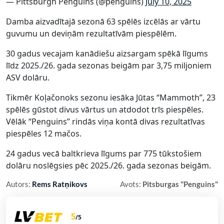
— Pittsburgh Penguins (@penguins)
July 10, 2025
Damba aizvadītajā sezonā 63 spēlēs izcēlās ar vārtu
guvumu un deviņām rezultatīvām piespēlēm.
30 gadus vecajam kanādiešu aizsargam spēkā līgums
līdz 2025./26. gada sezonas beigām par 3,75 miljoniem
ASV dolāru.
Tikmēr Koļačonoks sezonu iesāka Jūtas “Mammoth”, 23
spēlēs gūstot divus vārtus un atdodot trīs piespēles.
Vēlāk “Penguins” rindās viņa kontā divas rezultatīvas
piespēles 12 mačos.
24 gadus vecā baltkrieva līgums par 775 tūkstošiem
dolāru noslēgsies pēc 2025./26. gada sezonas beigām.
Autors:
Rems Ratņikovs
Avots:
Pitsburgas "Penguins"
5
/5