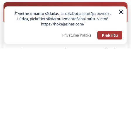
BUKMEIKERU BONUSI
Šī vietne izmanto sīkfailus, lai uzlabotu lietotāja pieredzi.
Lūdzu, piekrītiet sīkdatņu izmantošanai mūsu vietnē
https://hokejazinas.com/
Piekrītu
Privātuma Politika
SAŅEMT BONUSU
ATGŪSTI 20€ NO SAVAS PIRMĀS LIKMES! 100% IEPAZĪŠANĀS
ATMAKSA
SAŅEMT BONUSU
REĢISTRĀCIJAS BONUSS: 100% BONUSS LĪDZ €500
SAŅEMT BONUSU
Bonuss 100% līdz €100