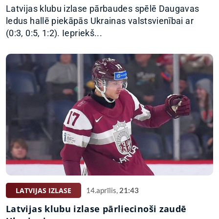
Latvijas klubu izlase pārbaudes spēlē Daugavas
ledus hallē piekāpās Ukrainas valstsvienībai ar
(0:3, 0:5, 1:2). Iepriekš...
LATVIJAS IZLASE
14.aprīlis,
21:43
Latvijas klubu izlase pārliecinoši zaudē