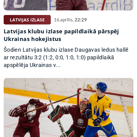
LATVIJAS IZLASE
16.aprīlis,
22:29
Latvijas klubu izlase papildlaikā pārspēj
Ukrainas hokejistus
Šodien Latvijas klubu izlase Daugavas ledus hallē
ar rezultātu 3:2 (1:2, 0:0, 1:0, 1:0) papildlaikā
apspēlēja Ukrainas v...