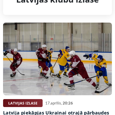
LATVIJAS IZLASE
17.aprīlis,
20:26
Latvija piekāpjas Ukrainai otrajā pārbaudes