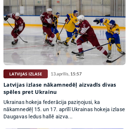
LATVIJAS IZLASE
13.aprīlis,
15:57
Latvijas izlase nākamnedēļ aizvadīs divas
spēles pret Ukrainu
Ukrainas hokeja federācija paziņojusi, ka
nākamnedēļ 15. un 17. aprīlī Ukrainas hokeja izlase
Daugavas ledus hallē aizva...