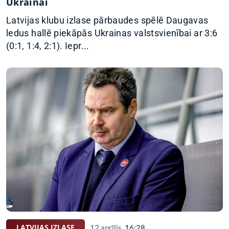
Ukrainai
Latvijas klubu izlase pārbaudes spēlē Daugavas
ledus hallē piekāpās Ukrainas valstsvienībai ar 3:6
(0:1, 1:4, 2:1). Iepr...
LATVIJAS IZLASE
12.aprīlis,
16:28