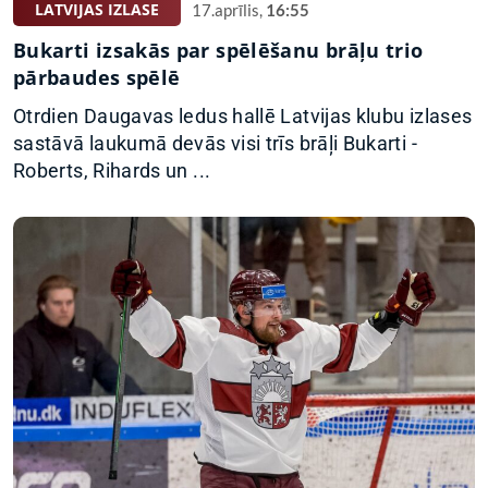
LATVIJAS IZLASE
17.aprīlis,
16:55
Bukarti izsakās par spēlēšanu brāļu trio
pārbaudes spēlē
Otrdien Daugavas ledus hallē Latvijas klubu izlases
sastāvā laukumā devās visi trīs brāļi Bukarti -
Roberts, Rihards un ...