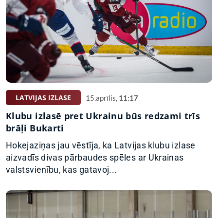
LATVIJAS IZLASE
15.aprīlis,
11:17
Klubu izlasē pret Ukrainu būs redzami trīs
brāļi Bukarti
Hokejaziņas jau vēstīja, ka Latvijas klubu izlase
aizvadīs divas pārbaudes spēles ar Ukrainas
valstsvienību, kas gatavoj...