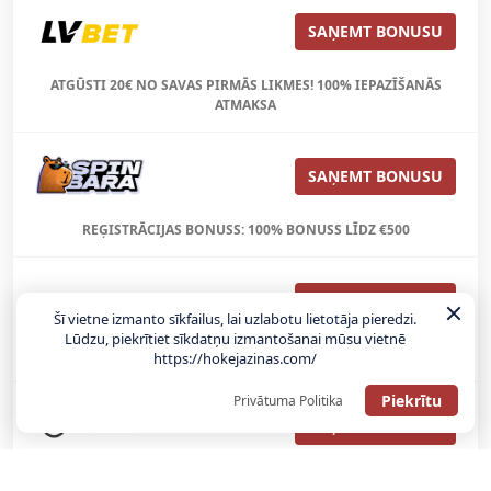
SAŅEMT BONUSU
ATGŪSTI 20€ NO SAVAS PIRMĀS LIKMES! 100% IEPAZĪŠANĀS
ATMAKSA
SAŅEMT BONUSU
REĢISTRĀCIJAS BONUSS: 100% BONUSS LĪDZ €500
SAŅEMT BONUSU
Šī vietne izmanto sīkfailus, lai uzlabotu lietotāja pieredzi.
Lūdzu, piekrītiet sīkdatņu izmantošanai mūsu vietnē
Bonuss 100% līdz €100
https://hokejazinas.com/
Piekrītu
Privātuma Politika
SAŅEMT BONUSU
SAŅEM LĪDZ 130€ LIKMĒS BEZ RISKA