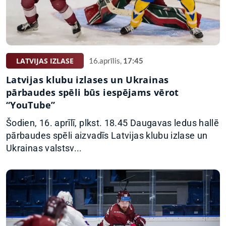
LATVIJAS IZLASE
16.aprīlis,
17:45
Latvijas klubu izlases un Ukrainas
pārbaudes spēli būs iespējams vērot
“YouTube”
Šodien, 16. aprīlī, plkst. 18.45 Daugavas ledus hallē
pārbaudes spēli aizvadīs Latvijas klubu izlase un
Ukrainas valstsv...