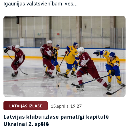
Igaunijas valstsvienībām, vēs...
LATVIJAS IZLASE
15.aprīlis,
19:27
Latvijas klubu izlase pamatīgi kapitulē
Ukrainai 2. spēlē