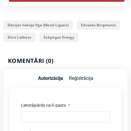
Dānijas hokeja līga (Metal Ligaen)
Edvards Bergmanis
Elvis Laškovs
Esbjergas Energy
KOMENTĀRI (0)
Autorizācija
Reģistrācija
Lietotājvārds vai E-pasts
*