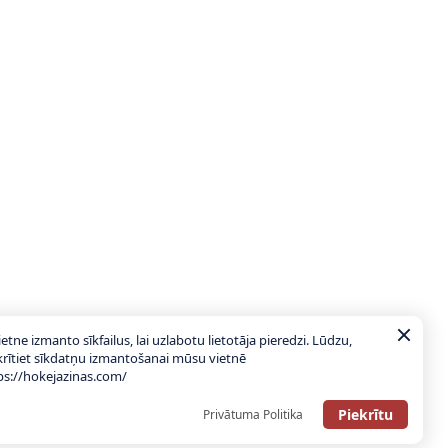
ietne izmanto sīkfailus, lai uzlabotu lietotāja pieredzi. Lūdzu,
krītiet sīkdatņu izmantošanai mūsu vietnē
ps://hokejazinas.com/
Piekrītu
Privātuma Politika