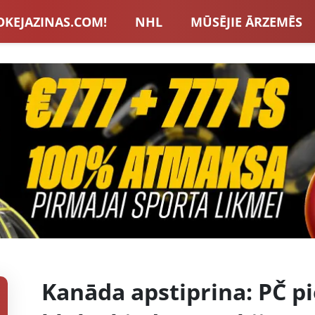
OKEJAZINAS.COM!
NHL
MŪSĒJIE ĀRZEMĒS
S IZLASE
EIROPA
LVBET BONUSI
JAUNA
U HOKEJS
BLOGI
INTERVIJAS
TOTALIZAT
ZATORU BONUSI
VISAS ZIŅAS
Kanāda apstiprina: PČ pie