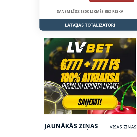
SAŅEM LĪDZ 130€ LIKMĒS BEZ RISKA
LATVIJAS TOTALIZATORI
JAUNĀKĀS ZIŅAS
VISAS ZIŅAS