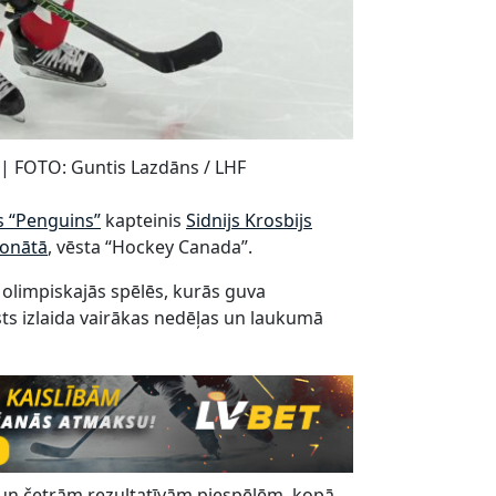
e | FOTO: Guntis Lazdāns / LHF
s “Penguins”
kapteinis
Sidnijs Krosbijs
ionātā
, vēsta “Hockey Canada”.
 olimpiskajās spēlēs, kurās guva
sts izlaida vairākas nedēļas un laukumā
m un četrām rezultatīvām piespēlēm, kopā