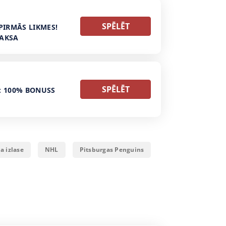
SPĒLĒT
PIRMĀS LIKMES!
MAKSA
SPĒLĒT
: 100% BONUSS
a izlase
NHL
Pitsburgas Penguins