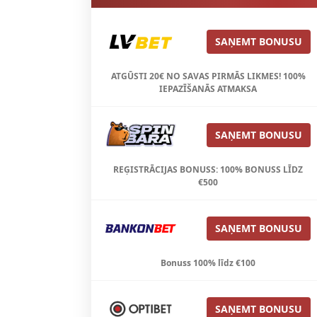
SAŅEMT BONUSU
ATGŪSTI 20€ NO SAVAS PIRMĀS LIKMES! 100%
IEPAZĪŠANĀS ATMAKSA
SAŅEMT BONUSU
REĢISTRĀCIJAS BONUSS: 100% BONUSS LĪDZ
€500
SAŅEMT BONUSU
Bonuss 100% līdz €100
SAŅEMT BONUSU