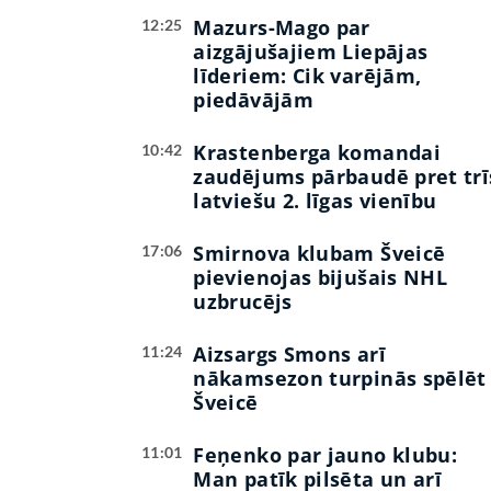
Mazurs-Mago par
12:25
aizgājušajiem Liepājas
līderiem: Cik varējām,
piedāvājām
Krastenberga komandai
10:42
zaudējums pārbaudē pret trī
latviešu 2. līgas vienību
Smirnova klubam Šveicē
17:06
pievienojas bijušais NHL
uzbrucējs
Aizsargs Smons arī
11:24
nākamsezon turpinās spēlēt
Šveicē
Feņenko par jauno klubu:
11:01
Man patīk pilsēta un arī