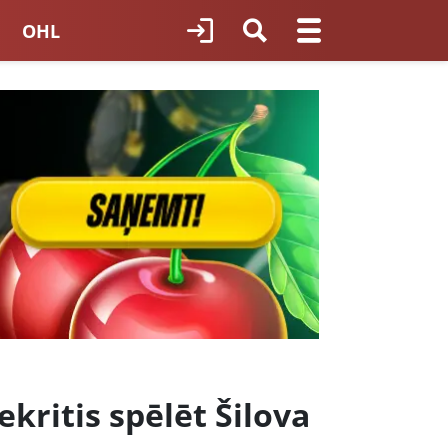
OHL
TNES HOKEJS
ORI LATVIJĀ
kritis spēlēt Šilova