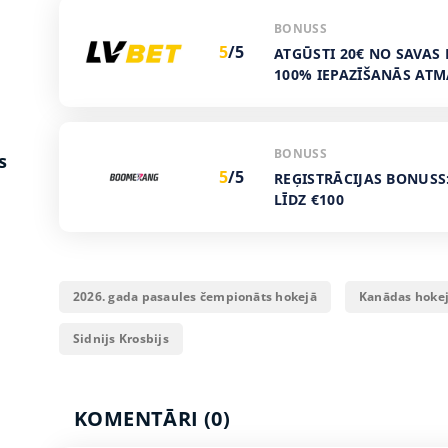
BONUSS
5
/5
ATGŪSTI 20€ NO SAVAS 
100% IEPAZĪŠANĀS AT
BONUSS
s
5
/5
REĢISTRĀCIJAS BONUSS
LĪDZ €100
2026. gada pasaules čempionāts hokejā
Kanādas hokej
Sidnijs Krosbijs
KOMENTĀRI (0)