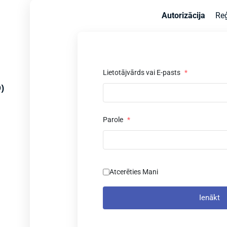
Autorizācija
Reģ
Lietotājvārds vai E-pasts
*
)
Parole
*
Atcerēties Mani
Ienākt