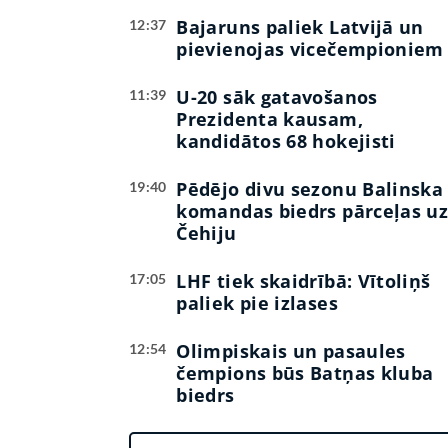
Bajaruns paliek Latvijā un
12:37
pievienojas vicečempioniem
U-20 sāk gatavošanos
11:39
Prezidenta kausam,
kandidātos 68 hokejisti
Pēdējo divu sezonu Balinska
19:40
komandas biedrs pārceļas u
Čehiju
LHF tiek skaidrībā: Vītoliņš
17:05
paliek pie izlases
Olimpiskais un pasaules
12:54
čempions būs Batņas kluba
biedrs