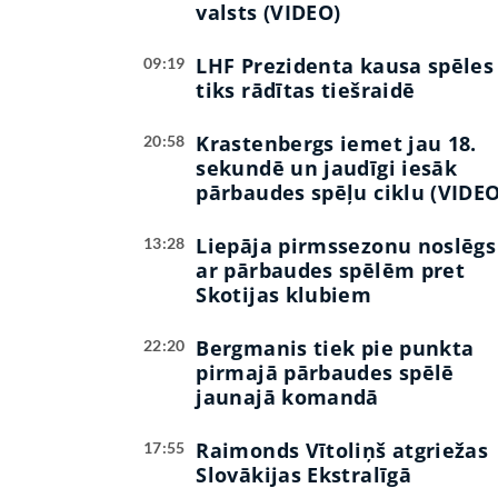
valsts (VIDEO)
LHF Prezidenta kausa spēles
09:19
tiks rādītas tiešraidē
Krastenbergs iemet jau 18.
20:58
sekundē un jaudīgi iesāk
pārbaudes spēļu ciklu (VIDEO
Liepāja pirmssezonu noslēgs
13:28
ar pārbaudes spēlēm pret
Skotijas klubiem
Bergmanis tiek pie punkta
22:20
pirmajā pārbaudes spēlē
jaunajā komandā
Raimonds Vītoliņš atgriežas
17:55
Slovākijas Ekstralīgā