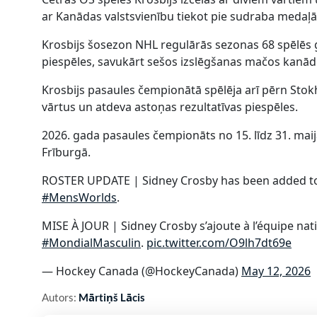
ar Kanādas valstsvienību tiekot pie sudraba medaļ
Krosbijs šosezon NHL regulārās sezonas 68 spēlēs g
piespēles, savukārt sešos izslēgšanas mačos kanādi
Krosbijs pasaules čempionātā spēlēja arī pērn Sto
vārtus un atdeva astoņas rezultatīvas piespēles.
2026. gada pasaules čempionāts no 15. līdz 31. maij
Frīburgā.
ROSTER UPDATE | Sidney Crosby has been added to 
#MensWorlds
.
MISE À JOUR | Sidney Crosby s’ajoute à l’équipe nati
#MondialMasculin
.
pic.twitter.com/O9lh7dt69e
— Hockey Canada (@HockeyCanada)
May 12, 2026
Autors:
Mārtiņš Lācis