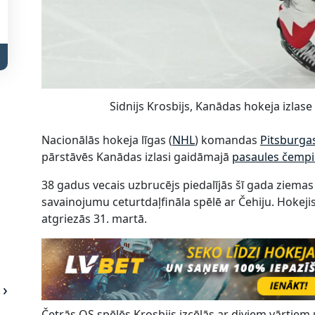
Sidnijs Krosbijs, Kanādas hokeja izlas
Nacionālās hokeja līgas (
NHL
) komandas
Pitsburga
pārstāvēs Kanādas izlasi gaidāmajā
pasaules čemp
38 gadus vecais uzbrucējs piedalījās šī gada ziemas
savainojumu ceturtdaļfināla spēlē ar Čehiju. Hokeji
atgriezās 31. martā.
Četrās OS spēlēs Krosbijs izcēlās ar diviem vārtie