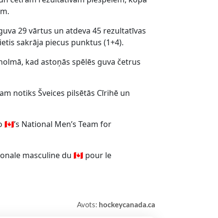
ām.
uva 29 vārtus un atdeva 45 rezultatīvas
etis sakrāja piecus punktus (1+4).
kholmā, kad astoņās spēlēs guva četrus
am notiks Šveices pilsētās Cīrihē un
🇦’s National Men’s Team for
onale masculine du 🇨🇦 pour le
Avots:
hockeycanada.ca