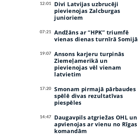
Divi Latvijas uzbrucēji
12:01
pievienojas Zalcburgas
junioriem
Andžāns ar “HPK” triumfē
07:21
vienas dienas turnīrā Somijā
Ansons karjeru turpinās
19:07
Ziemeļamerikā un
pievienojas vēl vienam
latvietim
Smonam pirmajā pārbaudes
17:20
spēlē divas rezultatīvas
piespēles
Daugavpils atgriežas OHL un
14:47
apvienojas ar vienu no Rīgas
komandām