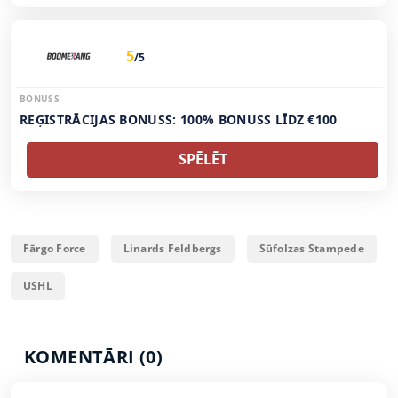
5
/5
BONUSS
REĢISTRĀCIJAS BONUSS: 100% BONUSS LĪDZ €100
SPĒLĒT
Fārgo Force
Linards Feldbergs
Sūfolzas Stampede
USHL
KOMENTĀRI (0)