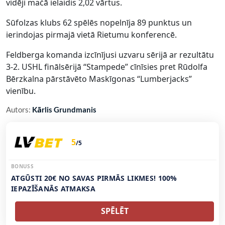
vidēji mačā ielaidis 2,02 vārtus.
Sūfolzas klubs 62 spēlēs nopelnīja 89 punktus un
ierindojas pirmajā vietā Rietumu konferencē.
Feldberga komanda izcīnījusi uzvaru sērijā ar rezultātu
3-2. USHL finālsērijā “Stampede” cīnīsies pret Rūdolfa
Bērzkalna pārstāvēto Maskīgonas “Lumberjacks”
vienību.
Autors:
Kārlis Grundmanis
5
/5
BONUSS
ATGŪSTI 20€ NO SAVAS PIRMĀS LIKMES! 100%
IEPAZĪŠANĀS ATMAKSA
SPĒLĒT