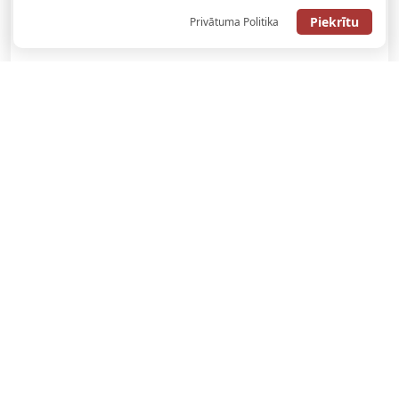
Piekrītu
Privātuma Politika
SAŅEMT BONUSU
ATGŪSTI 20€ NO SAVAS PIRMĀS LIKMES! 100% IEPAZĪŠANĀS
ATMAKSA
SAŅEMT BONUSU
REĢISTRĀCIJAS BONUSS: 100% BONUSS LĪDZ €500
SAŅEMT BONUSU
Bonuss 100% līdz €100
SAŅEMT BONUSU
SAŅEM LĪDZ 130€ LIKMĒS BEZ RISKA