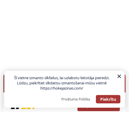
Šī vietne izmanto sīkfailus, lai uzlabotu lietotāja pieredzi.
BUKMEIKERU BONUSI
Lūdzu, piekrītiet sīkdatņu izmantošanai mūsu vietnē
https://hokejazinas.com/
Piekrītu
Privātuma Politika
SAŅEMT BONUSU
ATGŪSTI 20€ NO SAVAS PIRMĀS LIKMES! 100% IEPAZĪŠANĀS
ATMAKSA