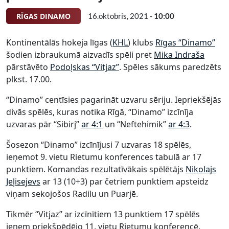
RĪGAS DINAMO
16.oktobris, 2021 -
10:00
Kontinentālās hokeja līgas (
KHL
) klubs
Rīgas “Dinamo”
šodien izbraukumā aizvadīs spēli pret
Mika Indraša
pārstāvēto
Podoļskas “Vitjaz”
. Spēles sākums paredzēts
plkst. 17.00.
“Dinamo” centīsies pagarināt uzvaru sēriju. Iepriekšējās
divās spēlēs, kuras notika Rīgā, “Dinamo” izcīnīja
uzvaras pār “Sibirj”
ar 4:1
un “Neftehimik”
ar 4:3
.
Šosezon “Dinamo” izcīnījusi 7 uzvaras 18 spēlēs,
ieņemot 9. vietu Rietumu konferences tabulā ar 17
punktiem. Komandas rezultatīvākais spēlētājs
Nikolajs
Jeļisejevs
ar 13 (10+3) par četriem punktiem apsteidz
viņam sekojošos Radilu un Puarjē.
Tikmēr “Vitjaz” ar izcīnītiem 13 punktiem 17 spēlēs
ieņem priekšpēdējo 11. vietu Rietumu konferencē.