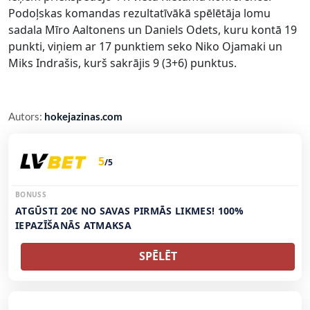
Podoļskas komandas rezultatīvākā spēlētāja lomu
sadala Mīro Aaltonens un Daniels Odets, kuru kontā 19
punkti, viņiem ar 17 punktiem seko Niko Ojamaki un
Miks Indrašis, kurš sakrājis 9 (3+6) punktus.
Autors:
hokejazinas.com
5
/5
BONUSS
ATGŪSTI 20€ NO SAVAS PIRMĀS LIKMES! 100%
IEPAZĪŠANĀS ATMAKSA
SPĒLĒT