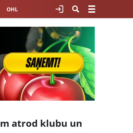
OHL
TNES HOKEJS
ORI LATVIJĀ
em atrod klubu un