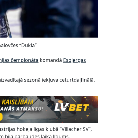
halovčes “Dukla”
ijas čempionāta
komandā
Esbjergas
izvadītajā sezonā iekļuva ceturtdaļfinālā,
trijas hokeja līgas klubā “Villacher SV”,
m bija pārbaudes laika līgums.