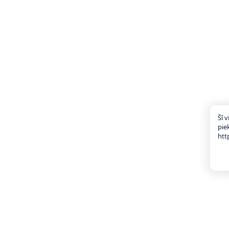
Šī v
pie
htt