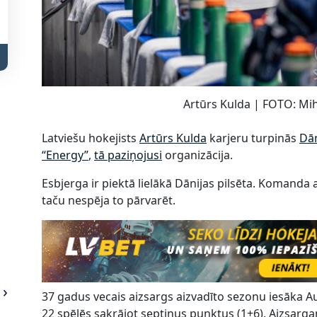
Artūrs Kulda | FOTO: Mi
Latviešu hokejists
Artūrs Kulda
karjeru turpinās
Dān
“Energy”
,
tā paziņojusi
organizācija.
Esbjerga ir piektā lielākā Dānijas pilsēta. Komanda a
taču nespēja to pārvarēt.
37 gadus vecais aizsargs aizvadīto sezonu iesāka Aus
22 spēlēs sakrājot septiņus punktus (1+6). Aizsarga