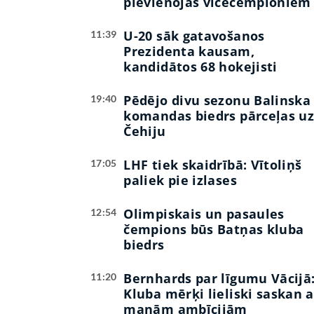
pievienojas vicečempioniem
U-20 sāk gatavošanos
11:39
Prezidenta kausam,
kandidātos 68 hokejisti
Pēdējo divu sezonu Balinska
19:40
komandas biedrs pārceļas u
Čehiju
LHF tiek skaidrībā: Vītoliņš
17:05
paliek pie izlases
Olimpiskais un pasaules
12:54
čempions būs Batņas kluba
biedrs
Bernhards par līgumu Vācijā
11:20
Kluba mērķi lieliski saskan a
manām ambīcijām