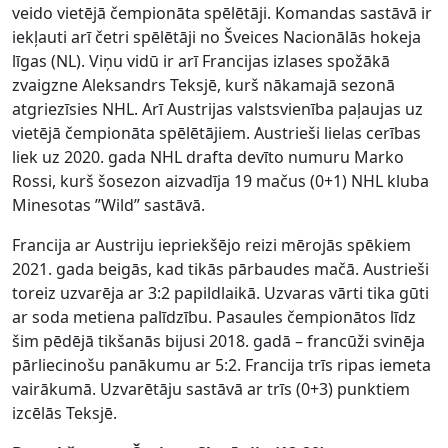
veido vietējā čempionāta spēlētāji. Komandas sastāvā ir
iekļauti arī četri spēlētāji no Šveices Nacionālās hokeja
līgas (NL). Viņu vidū ir arī Francijas izlases spožākā
zvaigzne Aleksandrs Teksjē, kurš nākamajā sezonā
atgriezīsies NHL. Arī Austrijas valstsvienība paļaujas uz
vietējā čempionāta spēlētājiem. Austrieši lielas cerības
liek uz 2020. gada NHL drafta devīto numuru Marko
Rossi, kurš šosezon aizvadīja 19 mačus (0+1) NHL kluba
Minesotas ”Wild” sastāvā.
Francija ar Austriju iepriekšējo reizi mērojās spēkiem
2021. gada beigās, kad tikās pārbaudes mačā. Austrieši
toreiz uzvarēja ar 3:2 papildlaikā. Uzvaras vārti tika gūti
ar soda metiena palīdzību. Pasaules čempionātos līdz
šim pēdējā tikšanās bijusi 2018. gadā – francūži svinēja
pārliecinošu panākumu ar 5:2. Francija trīs ripas iemeta
vairākumā. Uzvarētāju sastāvā ar trīs (0+3) punktiem
izcēlās Teksjē.