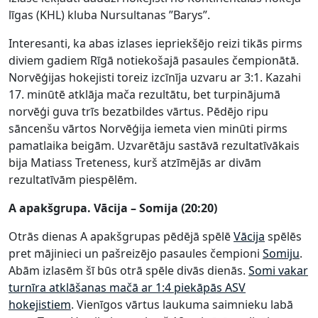
līgas (KHL) kluba Nursultanas ”Barys”.
Interesanti, ka abas izlases iepriekšējo reizi tikās pirms
diviem gadiem Rīgā notiekošajā pasaules čempionātā.
Norvēģijas hokejisti toreiz izcīnīja uzvaru ar 3:1. Kazahi
17. minūtē atklāja mača rezultātu, bet turpinājumā
norvēģi guva trīs bezatbildes vārtus. Pēdējo ripu
sāncenšu vārtos Norvēģija iemeta vien minūti pirms
pamatlaika beigām. Uzvarētāju sastāvā rezultatīvākais
bija Matiass Treteness, kurš atzīmējās ar divām
rezultatīvām piespēlēm.
A apakšgrupa. Vācija – Somija (20:20)
Otrās dienas A apakšgrupas pēdējā spēlē
Vācija
spēlēs
pret mājinieci un pašreizējo pasaules čempioni
Somiju
.
Abām izlasēm šī būs otrā spēle divās dienās.
Somi vakar
turnīra atklāšanas mačā ar 1:4 piekāpās ASV
hokejistiem
. Vienīgos vārtus laukuma saimnieku labā