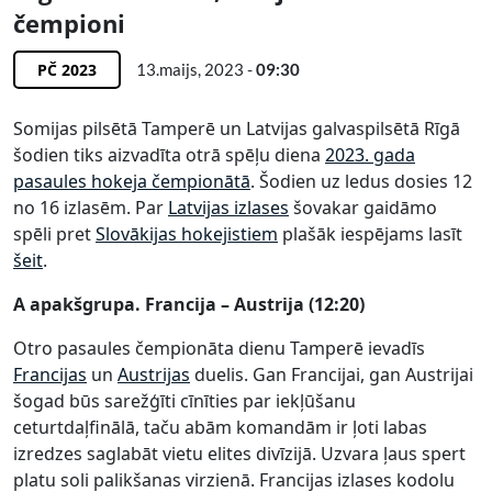
čempioni
PČ 2023
13.maijs, 2023 -
09:30
Somijas pilsētā Tamperē un Latvijas galvaspilsētā Rīgā
šodien tiks aizvadīta otrā spēļu diena
2023. gada
pasaules hokeja čempionātā
. Šodien uz ledus dosies 12
no 16 izlasēm. Par
Latvijas izlases
šovakar gaidāmo
spēli pret
Slovākijas hokejistiem
plašāk iespējams lasīt
šeit
.
A apakšgrupa. Francija – Austrija (12:20)
Otro pasaules čempionāta dienu Tamperē ievadīs
Francijas
un
Austrijas
duelis. Gan Francijai, gan Austrijai
šogad būs sarežģīti cīnīties par iekļūšanu
ceturtdaļfinālā, taču abām komandām ir ļoti labas
izredzes saglabāt vietu elites divīzijā. Uzvara ļaus spert
platu soli palikšanas virzienā. Francijas izlases kodolu