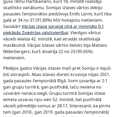
guva Tēmu Hartikainens, kurš 18. minūtē realizēja
skaitlisko vairākumu. Somijas izlases vārtos debiju
pasaules čempionātos piedzīvoja Emīls Larmi, kurš tika
galā ar 34 no 37 (91,89%) ASV hokejistu metieniem.
Savukārt
Vācijas izlase spraigā cīņā ar minimālo 0:1
piekāpās Zviedrijas valstsvienībai
. Vienīgos vārtus
vācieši ielaida 42. minūtē, kad atradās skaitliskajā
mazākumā. Vācijas izlases vārtos lielisks bija Matiass
Nīderbergers, kurš atvairīja 22 no 23 (95,65%)
metieniem.
Pēdējos gados Vācijas izlases mači pret Somiju ir bijuši
ļoti aizraujoši. Abas izlases divreiz krustoja nūjas 2021.
gada pasaules čempionātā Rīgā. Somi uzvarēja ar 2:1
gan grupu turnīrā, gan pusfinālā, taču neviena no
uzvarām nenāca viegli. Grupu turnīrā Somijas izlase
iemeta uzvaras ripu vien 52. minūtē, bet pusfinālā
vācieši
pārmētāja
somus ar 28:17. Interesanti, ka pirms
tam (gan 2018., gan 2019. gada pasaules čempionātā)