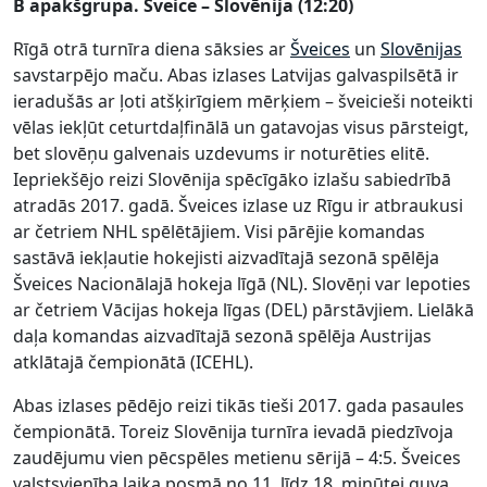
B apakšgrupa. Šveice – Slovēnija (12:20)
Rīgā otrā turnīra diena sāksies ar
Šveices
un
Slovēnijas
savstarpējo maču. Abas izlases Latvijas galvaspilsētā ir
ieradušās ar ļoti atšķirīgiem mērķiem – šveicieši noteikti
vēlas iekļūt ceturtdaļfinālā un gatavojas visus pārsteigt,
bet slovēņu galvenais uzdevums ir noturēties elitē.
Iepriekšējo reizi Slovēnija spēcīgāko izlašu sabiedrībā
atradās 2017. gadā. Šveices izlase uz Rīgu ir atbraukusi
ar četriem NHL spēlētājiem. Visi pārējie komandas
sastāvā iekļautie hokejisti aizvadītajā sezonā spēlēja
Šveices Nacionālajā hokeja līgā (NL). Slovēņi var lepoties
ar četriem Vācijas hokeja līgas (DEL) pārstāvjiem. Lielākā
daļa komandas aizvadītajā sezonā spēlēja Austrijas
atklātajā čempionātā (ICEHL).
Abas izlases pēdējo reizi tikās tieši 2017. gada pasaules
čempionātā. Toreiz Slovēnija turnīra ievadā piedzīvoja
zaudējumu vien pēcspēles metienu sērijā – 4:5. Šveices
valstsvienība laika posmā no 11. līdz 18. minūtei guva