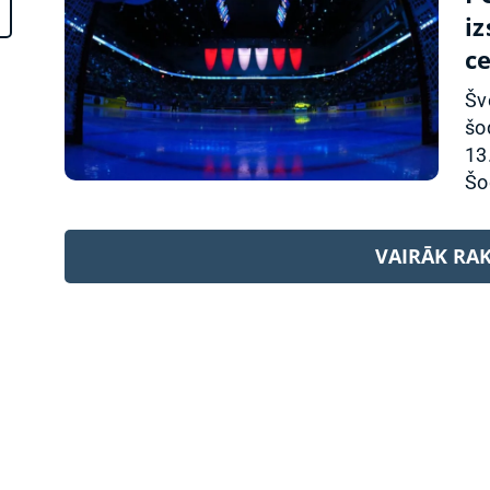
iz
ce
Šv
šo
13
Šo
VAIRĀK RA