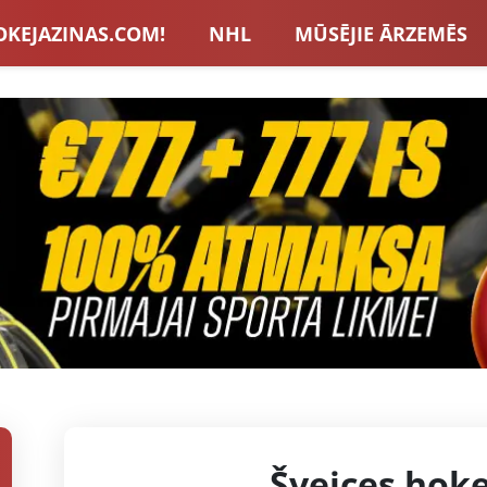
OKEJAZINAS.COM!
NHL
MŪSĒJIE ĀRZEMĒS
S IZLASE
EIROPA
LVBET BONUSI
JAUNA
U HOKEJS
BLOGI
INTERVIJAS
TOTALIZAT
ZATORU BONUSI
VISAS ZIŅAS
Šveices hoke