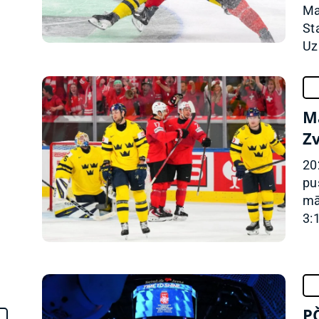
Ma
St
Uz
M
Zv
z
20
pu
mā
3:1
PČ