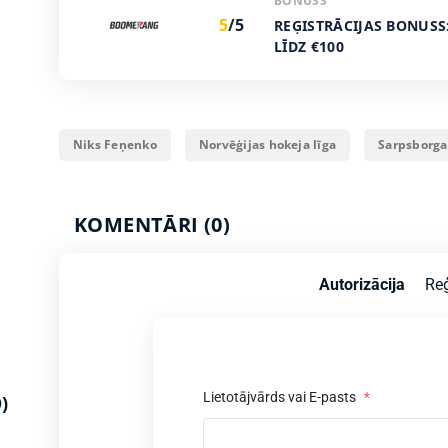
BONUSS
5
/5
REĢISTRĀCIJAS BONUSS
LĪDZ €100
Niks Feņenko
Norvēģijas hokeja līga
Sarpsborga
KOMENTĀRI (0)
Autorizācija
Reģ
Lietotājvārds vai E-pasts
*
)