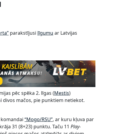
u
rta”
parakstījusi
līgumu
ar Latvijas
ijas pēc spēka 2. līgas (
Mestis
)
ai divos mačos, pie punktiem netiekot.
) komandai
“Mogo/RSU”
, ar kuru kļuva par
rāja 31 (8+23) punktu. Taču 11
Play-
 viņš piecos mačos atzīmējās ar diviem