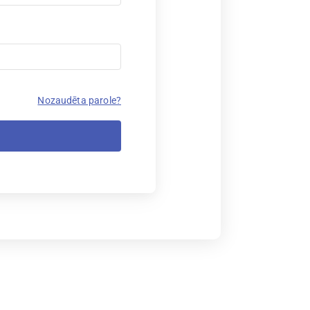
Nozaudēta parole?