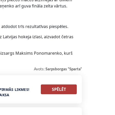
ņenko arī guva fināla zelta vārtus.
 atdodot trīs rezultatīvas piespēles.
 Latvijas hokeja izlasi, aizvadot četras
šu aizsargs Maksims Ponomarenko, kurš
Avots:
Sarpsborgas ”Sparta”
SPĒLĒT
PIRMĀS LIKMES!
MAKSA