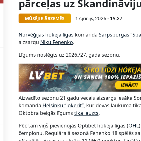
pārceļas uz Skandināvij
MŪSĒJIE ĀRZEMĒS
17.jūnijs, 2026 -
19:27
Norvēģijas hokeja līgas
komanda
Sarpsborgas ”Spa
aizsargu
Niku Feņenko
.
Līgums noslēgts uz 2026./27. gada sezonu.
Aizvadīto sezonu 21 gadu vecais aizsargs iesāka Som
komandā
Helsinku “Jokerit”
, kur devās laukumā tik
Oktobra beigās līgums
tika lauzts
.
Pēc tam viņš pievienojās Optibet hokeja līgas (
OHL
čempionu. Regulārajā sezonā Feņenko 18 spēlēs sak
off
spēlēs aizsargs sakrāja 11 (4+7) punktus. Finālā