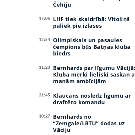
Čehiju
LHF tiek skaidrībā: Vītoliņš
17:05
paliek pie izlases
Olimpiskais un pasaules
12:54
čempions būs Batņas kluba
biedrs
Bernhards par līgumu Vācijā
11:20
Kluba mērķi lieliski saskan a
manām ambīcijām
Klaucāns noslēdz līgumu ar
21:45
draftēto komandu
Bernhards no
10:27
“Zemgale/LBTU” dodas uz
Vāciju