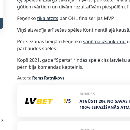
gūtiem vārtiem un divām rezultatīvām piespēlēm. Fe
Feņenko
tika atzīts
par OHL finālsērijas MVP.
Viņš aizvadīja arī sešas spēles Kontinentālajā kausā,
Pēc sezonas beigām Feņenko
saņēma izsaukumu
uz
pārbaudes spēles.
Kopš 2021. gada “Sparta” rindās spēlē cits latvie
pērn bija komandas kapteinis.
Autors:
Rems Ratņikovs
BONUSS
5
/5
ATGŪSTI 20€ NO SAVAS 
100% IEPAZĪŠANĀS AT