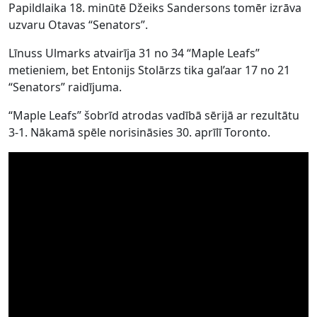
Papildlaika 18. minūtē Džeiks Sandersons tomēr izrāva
uzvaru Otavas “Senators”.
Līnuss Ulmarks atvairīja 31 no 34 “Maple Leafs”
metieniem, bet Entonijs Stolārzs tika gal’aar 17 no 21
“Senators” raidījuma.
“Maple Leafs” šobrīd atrodas vadībā sērijā ar rezultātu
3-1. Nākamā spēle norisināsies 30. aprīlī Toronto.