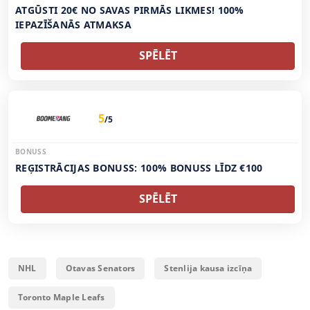
ATGŪSTI 20€ NO SAVAS PIRMĀS LIKMES! 100%
IEPAZĪŠANĀS ATMAKSA
SPĒLĒT
5
/5
BONUSS
REĢISTRĀCIJAS BONUSS: 100% BONUSS LĪDZ €100
SPĒLĒT
NHL
Otavas Senators
Stenlija kausa izcīņa
Toronto Maple Leafs