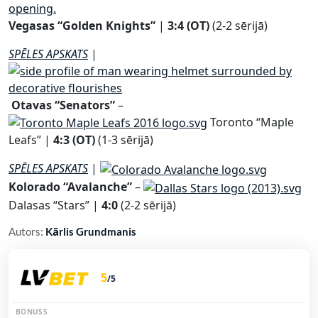
Vegasas “Golden Knights”
|
3:4 (OT)
(2-2 sērijā)
SPĒLES APSKATS
|
Otavas “Senators”
–
Toronto “Maple
Leafs” |
4:3 (OT)
(1-3 sērijā)
SPĒLES APSKATS
|
Kolorado “Avalanche”
–
Dalasas “Stars” |
4:0
(2-2 sērijā)
Autors:
Kārlis Grundmanis
5
/5
BONUSS