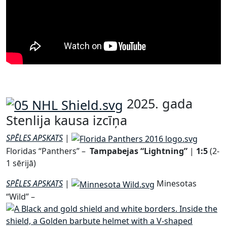
2025. gada
Stenlija kausa izcīņa
SPĒLES
APSKATS
|
Floridas “Panthers” –
Tampabejas “Lightning”
|
1:5
(2-
1 sērijā)
SPĒLES APSKATS
|
Minesotas
“Wild” –