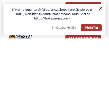
SAŅEMT BONUSU
Šī vietne izmanto sīkfailus, lai uzlabotu lietotāja pieredzi.
Lūdzu, piekrītiet sīkdatņu izmantošanai mūsu vietnē
https://hokejazinas.com/
ATGŪSTI 20€ NO SAVAS PIRMĀS LIKMES! 100% IEPAZĪŠANĀS
ATMAKSA
Piekrītu
Privātuma Politika
SAŅEMT BONUSU
REĢISTRĀCIJAS BONUSS: 100% BONUSS LĪDZ €500
SAŅEMT BONUSU
Bonuss 100% līdz €100
SAŅEMT BONUSU
SAŅEM LĪDZ 130€ LIKMĒS BEZ RISKA