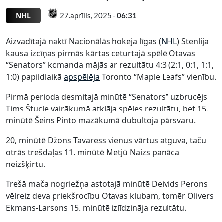
NHL
27.aprīlis, 2025 -
06:31
Aizvadītajā naktī Nacionālās hokeja līgas (
NHL
) Stenlija
kausa izcīņas pirmās kārtas ceturtajā spēlē Otavas
“Senators” komanda mājās ar rezultātu 4:3 (2:1, 0:1, 1:1,
1:0) papildlaikā
apspēlēja
Toronto “Maple Leafs” vienību.
Pirmā perioda desmitajā minūtē “Senators” uzbrucējs
Tims Štucle vairākumā atklāja spēles rezultātu, bet 15.
minūtē Šeins Pinto mazākumā dubultoja pārsvaru.
20, minūtē Džons Tavaress vienus vārtus atguva, taču
otrās trešdaļas 11. minūtē Metjū Naizs panāca
neizšķirtu.
Trešā mača nogriežņa astotajā minūtē Deivids Perons
vēlreiz deva priekšrocību Otavas klubam, tomēr Olivers
Ekmans-Larsons 15. minūtē izlīdzināja rezultātu.