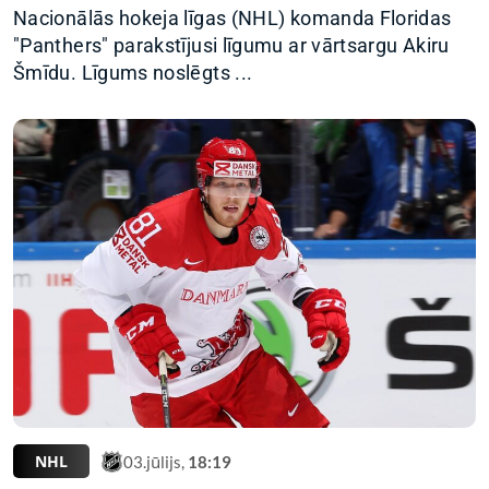
Nacionālās hokeja līgas (NHL) komanda Floridas
"Panthers" parakstījusi līgumu ar vārtsargu Akiru
Šmīdu. Līgums noslēgts ...
NHL
03.jūlijs,
18:19