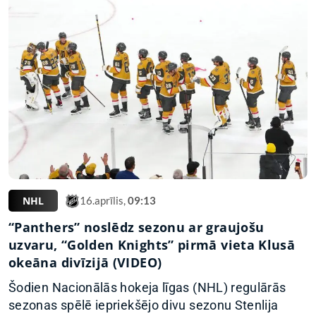
NHL
16.aprīlis,
09:13
“Panthers” noslēdz sezonu ar graujošu
uzvaru, “Golden Knights” pirmā vieta Klusā
okeāna divīzijā (VIDEO)
Šodien Nacionālās hokeja līgas (NHL) regulārās
sezonas spēlē iepriekšējo divu sezonu Stenlija