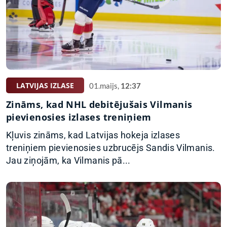
LATVIJAS IZLASE
01.maijs,
12:37
Zināms, kad NHL debitējušais Vilmanis
pievienosies izlases treniņiem
Kļuvis zināms, kad Latvijas hokeja izlases
treniņiem pievienosies uzbrucējs Sandis Vilmanis.
Jau ziņojām, ka Vilmanis pā...