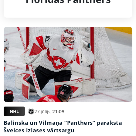
NHL
27.jūlijs,
21:09
Balinska un Vilmaņa “Panthers” paraksta
Šveices izlases vārtsargu