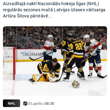
Aizvadītajā naktī Nacionālās hokeja līgas (NHL)
regulārās sezonas mačā Latvijas izlases vārtsarga
Artūra Šilova pārstāvē...
NHL
05.aprīlis,
08:30