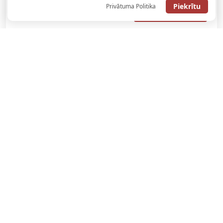
Piekrītu
Privātuma Politika
SAŅEMT BONUSU
SAŅEM LĪDZ 130€ LIKMĒS BEZ RISKA
LATVIJAS TOTALIZATORI
JAUNĀKĀS ZIŅAS