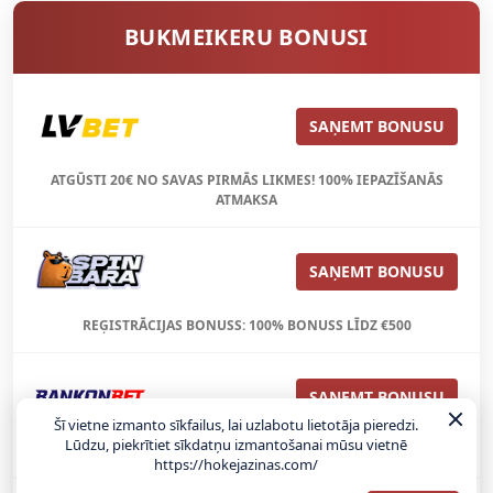
BUKMEIKERU BONUSI
SAŅEMT BONUSU
ATGŪSTI 20€ NO SAVAS PIRMĀS LIKMES! 100% IEPAZĪŠANĀS
ATMAKSA
SAŅEMT BONUSU
REĢISTRĀCIJAS BONUSS: 100% BONUSS LĪDZ €500
SAŅEMT BONUSU
Šī vietne izmanto sīkfailus, lai uzlabotu lietotāja pieredzi.
Lūdzu, piekrītiet sīkdatņu izmantošanai mūsu vietnē
Bonuss 100% līdz €100
https://hokejazinas.com/