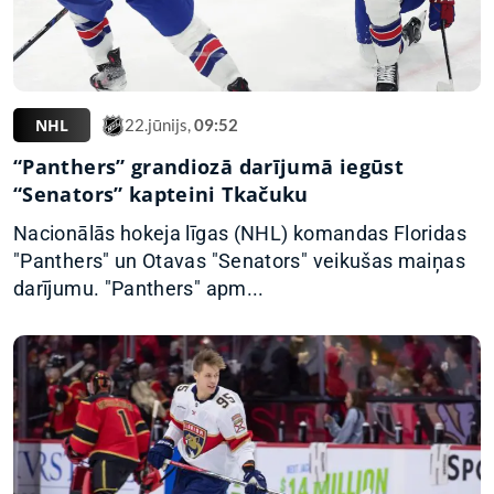
NHL
22.jūnijs,
09:52
“Panthers” grandiozā darījumā iegūst
“Senators” kapteini Tkačuku
Nacionālās hokeja līgas (NHL) komandas Floridas
"Panthers" un Otavas "Senators" veikušas maiņas
darījumu. "Panthers" apm...