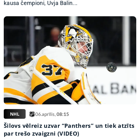
kausa čempioni, Uvja Balin...
NHL
06.aprīlis,
08:15
Šilovs vēlreiz uzvar “Panthers” un tiek atzīts
par trešo zvaigzni (VIDEO)