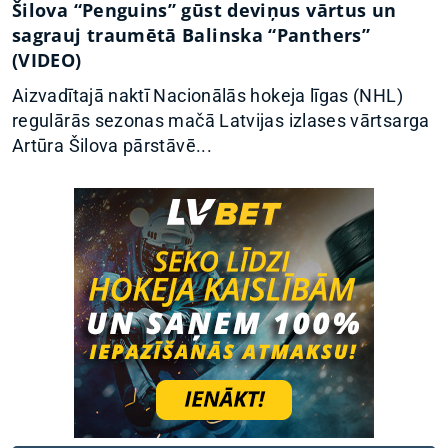
Šilova “Penguins” gūst deviņus vārtus un
sagrauj traumētā Balinska “Panthers”
(VIDEO)
Aizvadītajā naktī Nacionālās hokeja līgas (NHL)
regulārās sezonas mačā Latvijas izlases vārtsarga
Artūra Šilova pārstāvē...