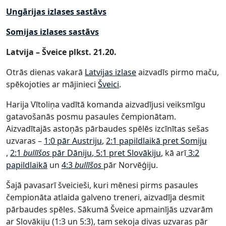
Ungārijas izlases sastāvs
Somijas izlases sastāvs
Latvija – Šveice plkst. 21.20.
Otrās dienas vakarā
Latvijas izlase
aizvadīs pirmo maču,
spēkojoties ar mājinieci
Šveici
.
Harija Vītoliņa vadītā komanda aizvadījusi veiksmīgu
gatavošanās posmu pasaules čempionātam.
Aizvadītajās astoņās pārbaudes spēlēs izcīnītas sešas
uzvaras –
1:0 pār Austriju
,
​2:1 papildlaikā pret Somiju​
,
2:1
bullīšos
pār Dāniju
,
5:1 pret Slovākiju
, kā arī
3:2
papildlaikā
un
4:3
bullīšos
pār Norvēģiju.
Šajā pavasarī šveicieši, kuri mēnesi pirms pasaules
čempionāta atlaida galveno treneri, aizvadīja desmit
pārbaudes spēles. Sākumā Šveice apmainījās uzvarām
ar Slovākiju (1:3 un 5:3), tam sekoja divas uzvaras pār