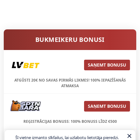
BUKMEIKERU BONUSI
SAŅEMT BONUSU
ATGŪSTI 20€ NO SAVAS PIRMĀS LIKMES! 100% IEPAZĪŠANĀS
ATMAKSA
SAŅEMT BONUSU
REĢISTRĀCIJAS BONUSS: 100% BONUSS LĪDZ €500
Šī vietne izmanto sīkfailus, lai uzlabotu lietotāja pieredzi.