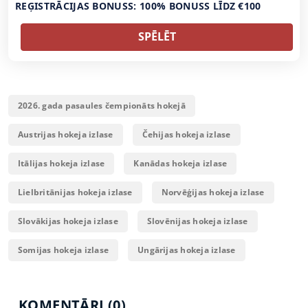
REĢISTRĀCIJAS BONUSS: 100% BONUSS LĪDZ €100
SPĒLĒT
2026. gada pasaules čempionāts hokejā
Austrijas hokeja izlase
Čehijas hokeja izlase
Itālijas hokeja izlase
Kanādas hokeja izlase
Lielbritānijas hokeja izlase
Norvēģijas hokeja izlase
Slovākijas hokeja izlase
Slovēnijas hokeja izlase
Somijas hokeja izlase
Ungārijas hokeja izlase
KOMENTĀRI (0)