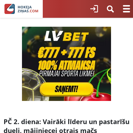
PČ 2. diena: Vairāki līderu un pastarīšu
dueļi, mājiniecei otrais mačs