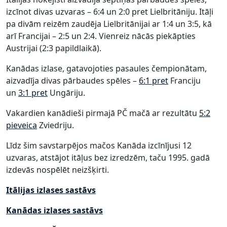
izcīnot divas uzvaras – 6:4 un 2:0 pret Lielbritāniju. Itāļi
pa divām reizēm zaudēja Lielbritānijai ar 1:4 un 3:5, kā
arī Francijai – 2:5 un 2:4. Vienreiz nācās piekāpties
Austrijai (2:3 papildlaikā).
Kanādas izlase, gatavojoties pasaules čempionātam,
aizvadīja divas pārbaudes spēles –
6:1 pret
Franciju
un
3:1 pret
Ungāriju.
Vakardien kanādieši pirmajā PČ mačā ar rezultātu
5:2
pieveica
Zviedriju.
Līdz šim savstarpējos mačos Kanāda izcīnījusi 12
uzvaras, atstājot itāļus bez izredzēm, taču 1995. gadā
izdevās nospēlēt neizšķirti.
Itālijas izlases sastāvs
Kanādas izlases sastāvs