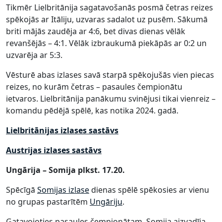
Tikmēr Lielbritānija sagatavošanās posmā četras reizes
spēkojās ar Itāliju, uzvaras sadalot uz pusēm. Sākumā
briti mājās zaudēja ar 4:6, bet divas dienas vēlāk
revanšējās – 4:1. Vēlāk izbraukumā piekāpās ar 0:2 un
uzvarēja ar 5:3.
Vēsturē abas izlases savā starpā spēkojušās vien piecas
reizes, no kurām četras – pasaules čempionātu
ietvaros. Lielbritānija panākumu svinējusi tikai vienreiz –
komandu pēdējā spēlē, kas notika 2024. gadā.
Lielbritānijas izlases sastāvs
Austrijas izlases sastāvs
Ungārija – Somija plkst. 17.20.
Spēcīgā
Somijas izlase
dienas spēlē spēkosies ar vienu
no grupas pastarītēm
Ungāriju
.
Gatavojoties pasaules čempionātam, Somija aizvadīja