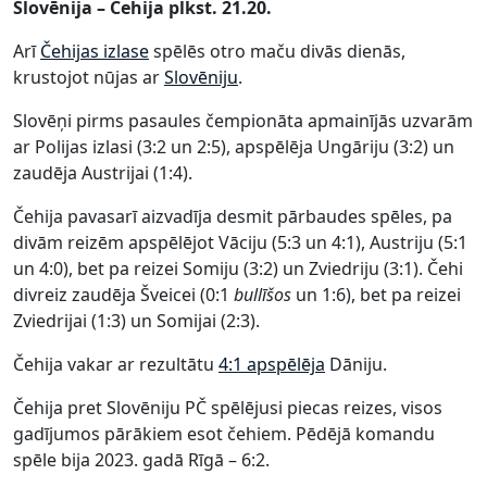
Slovēnija – Čehija plkst. 21.20.
Arī
Čehijas izlase
spēlēs otro maču divās dienās,
krustojot nūjas ar
Slovēniju
.
Slovēņi pirms pasaules čempionāta apmainījās uzvarām
ar Polijas izlasi (3:2 un 2:5), apspēlēja Ungāriju (3:2) un
zaudēja Austrijai (1:4).
Čehija pavasarī aizvadīja desmit pārbaudes spēles, pa
divām reizēm apspēlējot Vāciju (5:3 un 4:1), Austriju (5:1
un 4:0), bet pa reizei Somiju (3:2) un Zviedriju (3:1). Čehi
divreiz zaudēja Šveicei (0:1
bullīšos
un 1:6), bet pa reizei
Zviedrijai (1:3) un Somijai (2:3).
Čehija vakar ar rezultātu
4:1 apspēlēja
Dāniju.
Čehija pret Slovēniju PČ spēlējusi piecas reizes, visos
gadījumos pārākiem esot čehiem. Pēdējā komandu
spēle bija 2023. gadā Rīgā – 6:2.