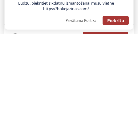
SAŅEMT BONUSU
Lūdzu, piekrītiet sīkdatņu izmantošanai mūsu vietnē
https://hokejazinas.com/
Bonuss 100% līdz €100
Piekrītu
Privātuma Politika
SAŅEMT BONUSU
SAŅEM LĪDZ 130€ LIKMĒS BEZ RISKA
LATVIJAS TOTALIZATORI