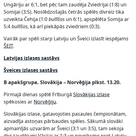
Ungāriju ar 6:1, bet pēc tam zaudēja Zviedrijai (1:8) un
Somijai (3:5). Noslēdzošajās četrās spēlēs divreiz tika
uzveikta Čehija (1:0
bullīšos
un 6:1), apspēlēta Somija ar
5:4
bullīšos
, kā arī piekāpās zviedriem (0:3).
Vairāk par spēli starp Latviju un Šveici izlasīt iespējams
ŠEIT
.
Latvijas izlases sastāvs
Šveices izlases sastāvs
B apakšgrupa. Slovākija – Norvēģija plkst. 13.20.
Pirmajā dienas spēlē Frīburgā
Slovākijas izlase
spēkosies ar
Norvēģiju
.
Slovākijas izlase, gatavojoties pasaules čempionātam,
aizvadīja astoņas pārbaudes spēles. Sākumā slovāki
apmainījās uzvarām ar Šveici (3:1 un 3:5), tam sekoja
divi zaudējumi Vācijai ar 1:3 un neveiksme pret Latviju