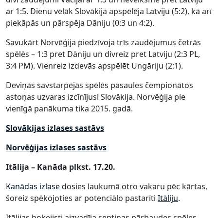
ar 1:5. Dienu vēlāk Slovākija apspēlēja Latviju (5:2), kā arī
piekāpās un pārspēja Dāniju (0:3 un 4:2).
Savukārt Norvēģija piedzīvoja trīs zaudējumus četrās
spēlēs – 1:3 pret Dāniju un divreiz pret Latviju (2:3 PL,
3:4 PM). Vienreiz izdevās apspēlēt Ungāriju (2:1).
Deviņās savstarpējās spēlēs pasaules čempionātos
astoņas uzvaras izcīnījusi Slovākija. Norvēģija pie
vienīgā panākuma tika 2015. gadā.
Slovākijas izlases sastāvs
Norvēģijas izlases sastāvs
Itālija – Kanāda plkst. 17.20.
Kanādas izlase
dosies laukumā otro vakaru pēc kārtas,
šoreiz spēkojoties ar potenciālo pastarīti
Itāliju
.
Itālijas hokejisti aizvadīja septiņas pārbaudes spēles,