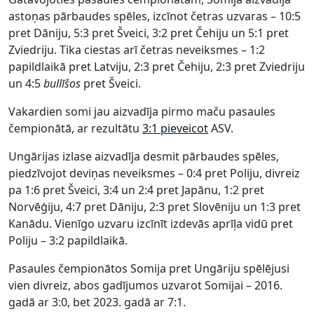
astoņas pārbaudes spēles, izcīnot četras uzvaras – 10:5
pret Dāniju, 5:3 pret Šveici, 3:2 pret Čehiju un 5:1 pret
Zviedriju. Tika ciestas arī četras neveiksmes – 1:2
papildlaikā pret Latviju, 2:3 pret Čehiju, 2:3 pret Zviedriju
un 4:5
bullīšos
pret Šveici.
Vakardien somi jau aizvadīja pirmo maču pasaules
čempionātā, ar rezultātu
3:1 pieveicot
ASV.
Ungārijas izlase aizvadīja desmit pārbaudes spēles,
piedzīvojot deviņas neveiksmes – 0:4 pret Poliju, divreiz
pa 1:6 pret Šveici, 3:4 un 2:4 pret Japānu, 1:2 pret
Norvēģiju, 4:7 pret Dāniju, 2:3 pret Slovēniju un 1:3 pret
Kanādu. Vienīgo uzvaru izcīnīt izdevās aprīļa vidū pret
Poliju – 3:2 papildlaikā.
Pasaules čempionātos Somija pret Ungāriju spēlējusi
vien divreiz, abos gadījumos uzvarot Somijai – 2016.
gadā ar 3:0, bet 2023. gadā ar 7:1.