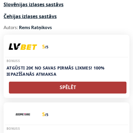
Slovēnijas izlases sastāvs
Čehijas izlases sastāvs
Autors:
Rems Ratņikovs
5
/5
BONUSS
ATGŪSTI 20€ NO SAVAS PIRMĀS LIKMES! 100%
IEPAZĪŠANĀS ATMAKSA
SPĒLĒT
5
/5
BONUSS