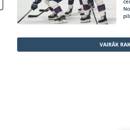
če
No
pil
VAIRĀK RA