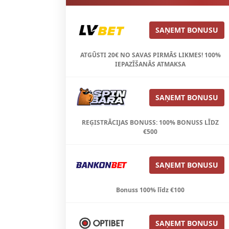
SAŅEMT BONUSU
ATGŪSTI 20€ NO SAVAS PIRMĀS LIKMES! 100%
IEPAZĪŠANĀS ATMAKSA
SAŅEMT BONUSU
REĢISTRĀCIJAS BONUSS: 100% BONUSS LĪDZ
€500
SAŅEMT BONUSU
Bonuss 100% līdz €100
SAŅEMT BONUSU