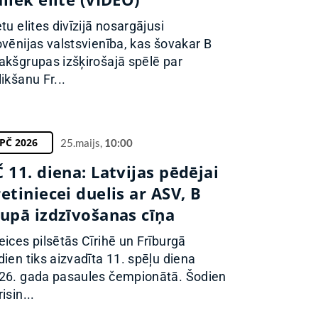
etu elites divīzijā nosargājusi
ovēnijas valstsvienība, kas šovakar B
akšgrupas izšķirošajā spēlē par
likšanu Fr...
PČ 2026
25.maijs,
10:00
 11. diena: Latvijas pēdējai
etiniecei duelis ar ASV, B
rupā izdzīvošanas cīņa
eices pilsētās Cīrihē un Frīburgā
dien tiks aizvadīta 11. spēļu diena
26. gada pasaules čempionātā. Šodien
isin...