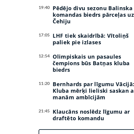
Pēdējo divu sezonu Balinska
19:40
komandas biedrs pārceļas u
Čehiju
LHF tiek skaidrībā: Vītoliņš
17:05
paliek pie izlases
Olimpiskais un pasaules
12:54
čempions būs Batņas kluba
biedrs
Bernhards par līgumu Vācijā
11:20
Kluba mērķi lieliski saskan a
manām ambīcijām
Klaucāns noslēdz līgumu ar
21:45
draftēto komandu