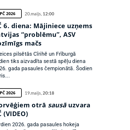
PČ 2026
20.maijs,
12:00
Č 6. diena: Mājiniece uzņems
atvijas “problēmu”, ASV
ozīmīgs mačs
eices pilsētās Cīrihē un Frīburgā
dien tiks aizvadīta sestā spēļu diena
26. gada pasaules čempionātā. Šodien
is...
PČ 2026
19.maijs,
20:18
orvēģiem otrā
sausā
uzvara
Č (VIDEO)
rdien 2026. gada pasaules hokeja