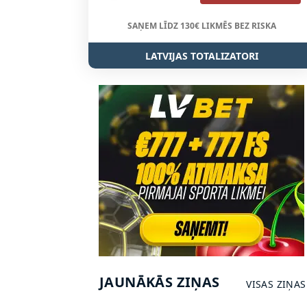
SAŅEM LĪDZ 130€ LIKMĒS BEZ RISKA
LATVIJAS TOTALIZATORI
JAUNĀKĀS ZIŅAS
VISAS ZIŅAS