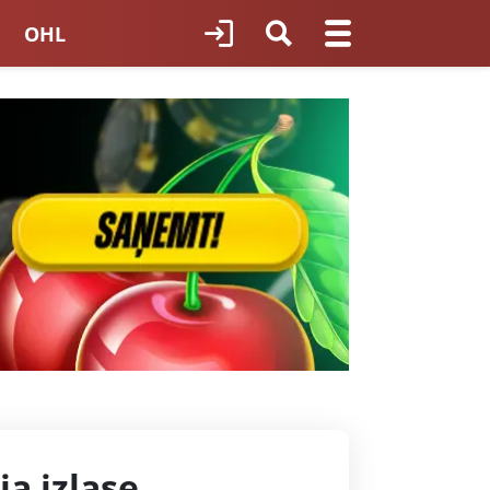
OHL
TNES HOKEJS
ORI LATVIJĀ
ja izlase