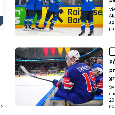
Vi
Sl
ap
pa
PČ
pr
g
Šv
šo
20
nor