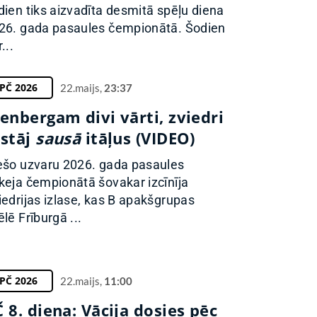
dien tiks aizvadīta desmitā spēļu diena
26. gada pasaules čempionātā. Šodien
...
PČ 2026
22.maijs,
23:37
enbergam divi vārti, zviedri
tstāj
sausā
itāļus (VIDEO)
ešo uzvaru 2026. gada pasaules
keja čempionātā šovakar izcīnīja
iedrijas izlase, kas B apakšgrupas
ēlē Frīburgā ...
PČ 2026
22.maijs,
11:00
 8. diena: Vācija dosies pēc