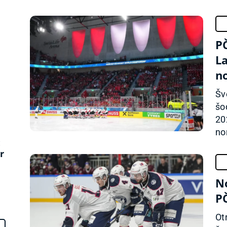
z
P
L
n
Šv
šo
20
nor
:
r
N
P
Ot