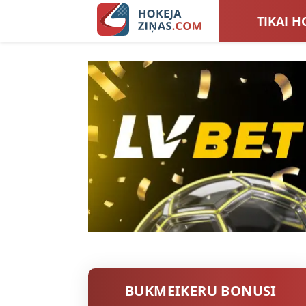
TIKAI H
LATVIJA
SIEVIEŠ
TOTALI
BUKMEIKERU BONUSI