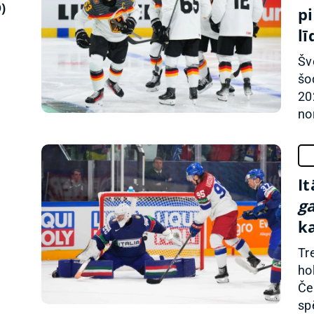
)
p
lī
Šv
šo
20
nor
It
g
k
Tr
ho
Če
sp