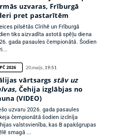
irmās uzvaras, Frīburgā
deri pret pastarītēm
eices pilsētās Cīrihē un Frīburgā
dien tiks aizvadīta astotā spēļu diena
26. gada pasaules čempionātā. Šodien
i...
PČ 2026
20.maijs,
19:51
ālijas vārtsargs
stāv uz
alvas
, Čehija izglābjas no
auna (VIDEO)
ešo uzvaru 2026. gada pasaules
keja čempionātā šodien izcīnīja
hijas valstsvienība, kas B apakšgrupas
ēlē smagā ...