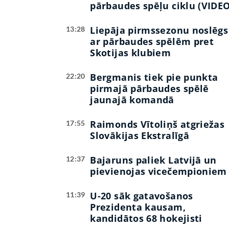
pārbaudes spēļu ciklu (VIDEO
Liepāja pirmssezonu noslēgs
13:28
ar pārbaudes spēlēm pret
Skotijas klubiem
Bergmanis tiek pie punkta
22:20
pirmajā pārbaudes spēlē
jaunajā komandā
Raimonds Vītoliņš atgriežas
17:55
Slovākijas Ekstralīgā
Bajaruns paliek Latvijā un
12:37
pievienojas vicečempioniem
U-20 sāk gatavošanos
11:39
Prezidenta kausam,
kandidātos 68 hokejisti