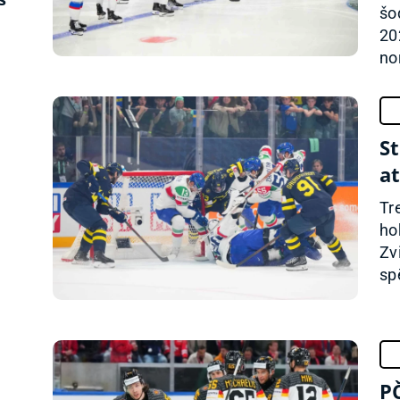
šo
20
nor
St
a
Tr
ho
Zv
sp
PČ