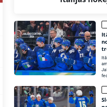
It
no
t
It
am
Ja
fed
S
pa