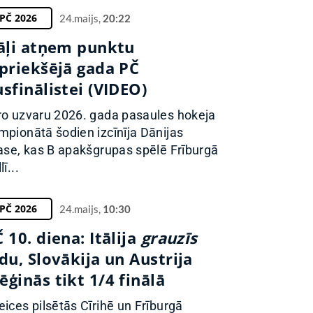
PČ 2026
24.maijs,
20:22
tāļi atņem punktu
epriekšējā gada PČ
sfinālistei (VIDEO)
ro uzvaru 2026. gada pasaules hokeja
mpionātā šodien izcīnīja Dānijas
lase, kas B apakšgrupas spēlē Frīburgā
lī...
PČ 2026
24.maijs,
10:30
 10. diena: Itālija
grauzīs
du, Slovākija un Austrija
ģinās tikt 1/4 finālā
eices pilsētās Cīrihē un Frīburgā