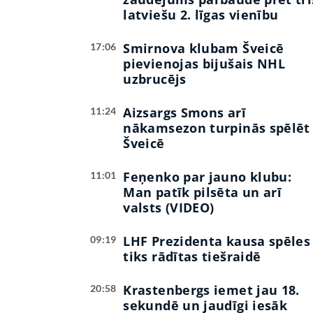
latviešu 2. līgas vienību
Smirnova klubam Šveicē
17:06
pievienojas bijušais NHL
uzbrucējs
Aizsargs Smons arī
11:24
nākamsezon turpinās spēlēt
Šveicē
Feņenko par jauno klubu:
11:01
Man patīk pilsēta un arī
valsts (VIDEO)
LHF Prezidenta kausa spēles
09:19
tiks rādītas tiešraidē
Krastenbergs iemet jau 18.
20:58
sekundē un jaudīgi iesāk