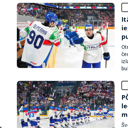
I
i
pu
Ot
če
iz
bul
PČ
le
mē
Šv
s