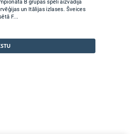
mpionāta B grupas spēli aizvadīja
rvēģijas un Itālijas izlases. Šveices
sētā F...
KSTU