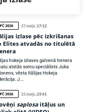
PČ 2026
27.maijs,
17:12
ālijas izlase pēc izkrišanas
 Elites atvadās no titulētā
renera
ālijas hokeja izlases galvenā trenera
atu atstās somu speciālists Juka
lonens, vēsta Itālijas Hokeja
erācija. J...
PČ 2026
25.maijs,
23:41
lovēņi
saplosa
itāļus un
liek elitē (VIDEO)