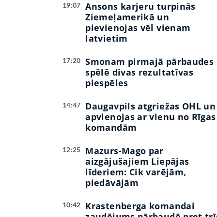
Ansons karjeru turpinās
19:07
Ziemeļamerikā un
pievienojas vēl vienam
latvietim
Smonam pirmajā pārbaudes
17:20
spēlē divas rezultatīvas
piespēles
Daugavpils atgriežas OHL un
14:47
apvienojas ar vienu no Rīgas
komandām
Mazurs-Mago par
12:25
aizgājušajiem Liepājas
līderiem: Cik varējām,
piedāvājām
Krastenberga komandai
10:42
zaudējums pārbaudē pret trī