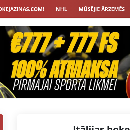
OKEJAZINAS.COM!
NHL
MŪSĒJIE ĀRZEMĒS
S IZLASE
EIROPA
LVBET BONUSI
JAUNA
U HOKEJS
BLOGI
INTERVIJAS
TOTALIZAT
ZATORU BONUSI
VISAS ZIŅAS
Itālijas hoke