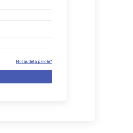
Nozaudēta parole?