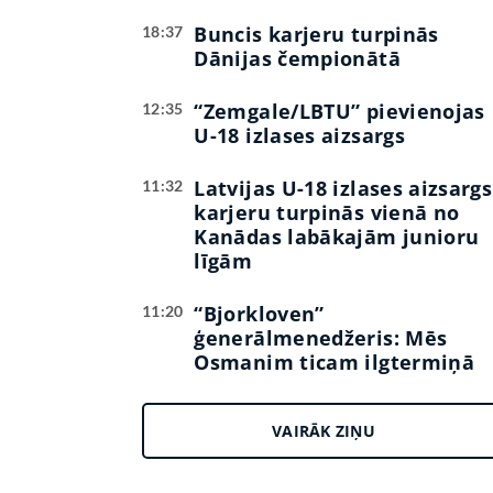
Buncis karjeru turpinās
18:37
Dānijas čempionātā
“Zemgale/LBTU” pievienojas
12:35
U-18 izlases aizsargs
Latvijas U-18 izlases aizsargs
11:32
karjeru turpinās vienā no
Kanādas labākajām junioru
līgām
“Bjorkloven”
11:20
ģenerālmenedžeris: Mēs
Osmanim ticam ilgtermiņā
VAIRĀK ZIŅU