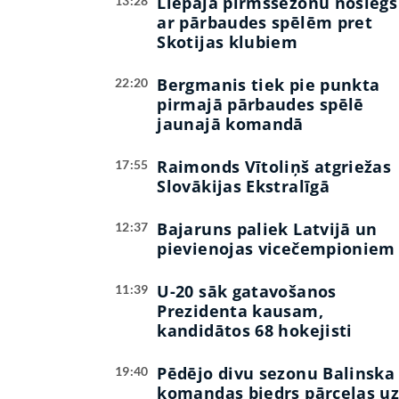
Liepāja pirmssezonu noslēgs
13:28
ar pārbaudes spēlēm pret
Skotijas klubiem
Bergmanis tiek pie punkta
22:20
pirmajā pārbaudes spēlē
jaunajā komandā
Raimonds Vītoliņš atgriežas
17:55
Slovākijas Ekstralīgā
Bajaruns paliek Latvijā un
12:37
pievienojas vicečempioniem
U-20 sāk gatavošanos
11:39
Prezidenta kausam,
kandidātos 68 hokejisti
Pēdējo divu sezonu Balinska
19:40
komandas biedrs pārceļas u