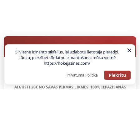
BUKMEIKERU BONUSI
Šī vietne izmanto sīkfailus, lai uzlabotu lietotāja pieredzi.
Lūdzu, piekrītiet sīkdatņu izmantošanai mūsu vietnē
https://hokejazinas.com/
SAŅEMT BONUSU
Piekrītu
Privātuma Politika
ATGŪSTI 20€ NO SAVAS PIRMĀS LIKMES! 100% IEPAZĪŠANĀS
ATMAKSA
SAŅEMT BONUSU
REĢISTRĀCIJAS BONUSS: 100% BONUSS LĪDZ €500