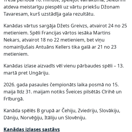
atdeva meistarīgu piespēli uz vārtu priekšu Džonam
Tavaresam, kurš uzstādīja gala rezultātu.
Kanādas vārtus sargāja Džets Greivzs, atvairot 24 no 25
metieniem. Spēli Francijas vārtos iesāka Martins
Nekars, atvairot 18 no 22 metieniem, bet viņu
nomainījušais Antuāns Kellers tika galā ar 21 no 23
metieniem.
Kanādas izlase aizvadīs vēl vienu pārbaudes spēli – 13.
martā pret Ungāriju.
2026. gada pasaules čempionāts laika posmā no 15.
maija līdz 31. maijam notiks Šveices pilsētās Cīrihē un
Frīburgā.
Kanāda spēlēs B grupā ar Čehiju, Zviedriju, Slovākiju,
Dāniju, Norvēģiju, Itāliju un Slovēniju.
Kanādas izlases sastāvs