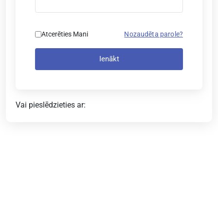
Atcerēties Mani
Nozaudēta parole?
Ienākt
Vai pieslēdzieties ar: