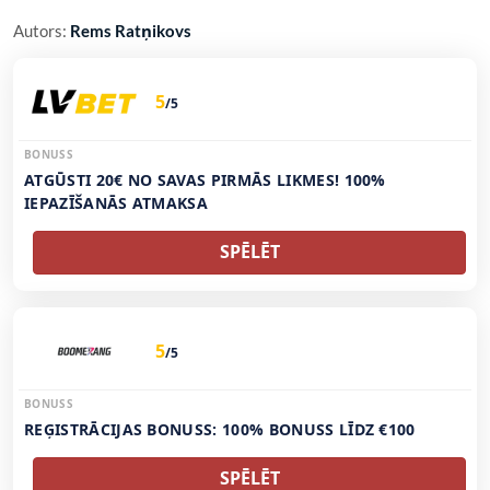
Autors:
Rems Ratņikovs
5
/5
BONUSS
ATGŪSTI 20€ NO SAVAS PIRMĀS LIKMES! 100%
IEPAZĪŠANĀS ATMAKSA
SPĒLĒT
5
/5
BONUSS
REĢISTRĀCIJAS BONUSS: 100% BONUSS LĪDZ €100
SPĒLĒT