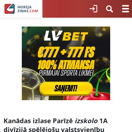
Kanādas izlase Parīzē
izskolo
1A
divīzijā spēlējošu valstsvienību