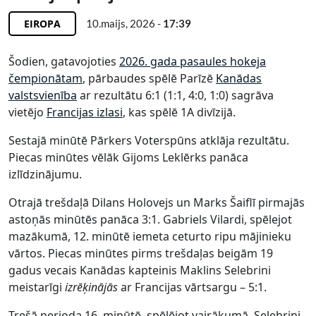
EIROPA
10.maijs, 2026 -
17:39
Šodien, gatavojoties
2026. gada pasaules hokeja
čempionātam
, pārbaudes spēlē Parīzē
Kanādas
valstsvienība
ar rezultātu 6:1 (1:1, 4:0, 1:0) sagrāva
vietējo
Francijas izlasi
, kas spēlē 1A divīzijā.
Sestajā minūtē Pārkers Voterspūns atklāja rezultātu.
Piecas minūtes vēlāk Gijoms Leklērks panāca
izlīdzinājumu.
Otrajā trešdaļā Dilans Holovejs un Marks Šaiflī pirmajās
astoņās minūtēs panāca 3:1. Gabriels Vilardi, spēlejot
mazākumā, 12. minūtē iemeta ceturto ripu mājinieku
vārtos. Piecas minūtes pirms trešdaļas beigām 19
gadus vecais Kanādas kapteinis Maklins Selebrini
meistarīgi
izrēķinājās
ar Francijas vārtsargu – 5:1.
Trešā perioda 16. minūtē, spēlējot vairākumā, Selebrini