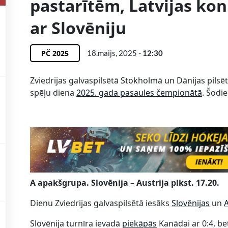
pastarītēm, Latvijas ko
ar Slovēniju
PČ 2025
18.maijs, 2025 -
12:30
Zviedrijas galvaspilsētā Stokholmā un Dānijas pilsē
spēļu diena
2025. gada pasaules čempionātā
. Šodie
A apakšgrupa. Slovēnija – Austrija plkst. 17.20.
Dienu Zviedrijas galvaspilsētā iesāks
Slovēnijas
un
A
Slovēnija turnīra ievadā
piekāpās
Kanādai ar 0:4, be