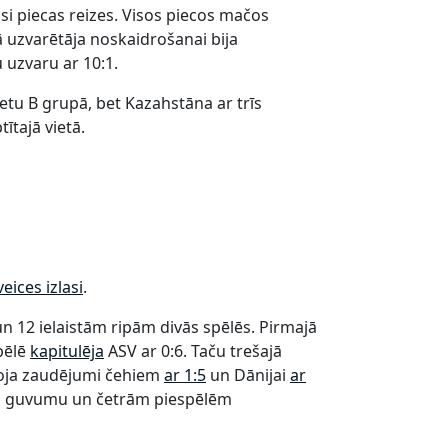
i piecas reizes. Visos piecos mačos
ā uzvarētāja noskaidrošanai bija
 uzvaru ar 10:1.
etu B grupā, bet Kazahstāna ar trīs
ītajā vietā.
veices izlasi
.
n 12 ielaistām ripām divās spēlēs. Pirmajā
spēlē
kapitulēja
ASV ar 0:6. Taču trešajā
oja zaudējumi čehiem
ar 1:5
un Dānijai
ar
rtu guvumu un četrām piespēlēm