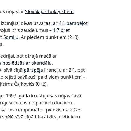
os nūjas ar
Slovākijas hokejistiem
.
 izcīnījusi divas uzvaras,
ar 4:1 pārspējot
īvojusi trīs zaudējumus –
1:7 pret
et Somiju
. Ar pieciem punktiem (2+3)
s.
edrijai, bet otrajā mačā ar
as
noslēdzās ar skandālu
,
ki sīvā cīņā
pārspēja
Franciju ar 2:1, bet
 hokejisti savākuši pa diviem punktiem –
ksims Čajkovičs (0+2).
opš 1997. gada krustojušas nūjas savā
varējusi četros no pieciem dueļiem.
asaules čempionātos piedzīvota 2023.
 spēlē sīvā cīņā tika atzīts pretinieku