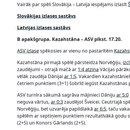
Vairāk par spēli Slovākija – Latvija iespējams izlasīt
Slovākijas izlases sastāvs
Latvijas izlases sastāvs
B apakšgrupa. Kazahstāna – ASV plkst. 17.20.
ASV izlase
spēkosies ar vienu no pastarītēm
Kazahst
Kazahstāna pirmajā spēlē pārsteidza Norvēģiju,
izc
zaudējumi – otrajā mačā ar
1:4 atzina
Vācijas pārāk
vēlāk zaudēja Dānijai
ar 1:5
. Vakardien kazahstānie
četriem punktiem (3+1) šobrīd iegūst Kazahstānas 
ASV turnīra sākumā sagrāva mājinieci Dāniju
ar 5:0
neguva vārtus,
ar 0:3
zaudējot Šveicei. Ceutrtajā spē
Norvēģiju, bet uzvarēja papildlaikā
ar 6:5
, taču vak
spēlēm ar septiņiem punktiem rezultatīvākā godu sad
(2+5) un Konors Gārlands (2+5).
z