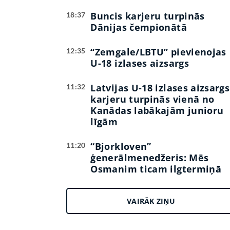
Buncis karjeru turpinās
18:37
Dānijas čempionātā
“Zemgale/LBTU” pievienojas
12:35
U-18 izlases aizsargs
Latvijas U-18 izlases aizsargs
11:32
karjeru turpinās vienā no
Kanādas labākajām junioru
līgām
“Bjorkloven”
11:20
ģenerālmenedžeris: Mēs
Osmanim ticam ilgtermiņā
VAIRĀK ZIŅU