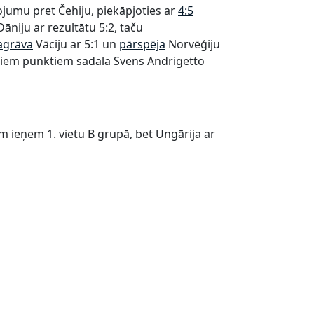
ojumu pret Čehiju, piekāpjoties ar
4:5
Dāniju ar rezultātu 5:2, taču
agrāva
Vāciju ar 5:1 un
pārspēja
Norvēģiju
tiņiem punktiem sadala Svens Andrigetto
 ieņem 1. vietu B grupā, bet Ungārija ar