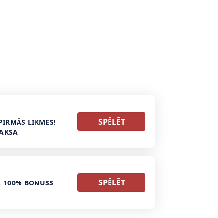
SPĒLĒT
PIRMĀS LIKMES!
MAKSA
SPĒLĒT
: 100% BONUSS