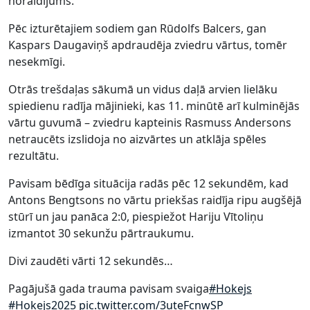
noraidījums.
Pēc izturētajiem sodiem gan Rūdolfs Balcers, gan
Kaspars Daugaviņš apdraudēja zviedru vārtus, tomēr
nesekmīgi.
Otrās trešdaļas sākumā un vidus daļā arvien lielāku
spiedienu radīja mājinieki, kas 11. minūtē arī kulminējās
vārtu guvumā – zviedru kapteinis Rasmuss Andersons
netraucēts izslidoja no aizvārtes un atklāja spēles
rezultātu.
Pavisam bēdīga situācija radās pēc 12 sekundēm, kad
Antons Bengtsons no vārtu priekšas raidīja ripu augšējā
stūrī un jau panāca 2:0, piespiežot Hariju Vītoliņu
izmantot 30 sekunžu pārtraukumu.
Divi zaudēti vārti 12 sekundēs…
Pagājušā gada trauma pavisam svaiga
#Hokejs
#Hokejs2025
pic.twitter.com/3uteFcnwSP