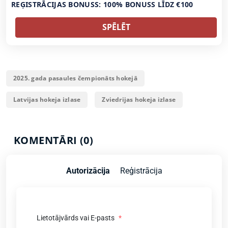
REĢISTRĀCIJAS BONUSS: 100% BONUSS LĪDZ €100
SPĒLĒT
2025. gada pasaules čempionāts hokejā
Latvijas hokeja izlase
Zviedrijas hokeja izlase
KOMENTĀRI (0)
Autorizācija
Reģistrācija
Lietotājvārds vai E-pasts
*