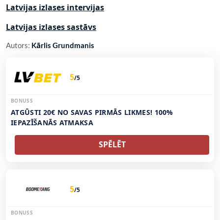
Latvijas izlases intervijas
Latvijas izlases sastāvs
Autors:
Kārlis Grundmanis
5
/5
BONUSS
ATGŪSTI 20€ NO SAVAS PIRMĀS LIKMES! 100%
IEPAZĪŠANĀS ATMAKSA
SPĒLĒT
5
/5
BONUSS