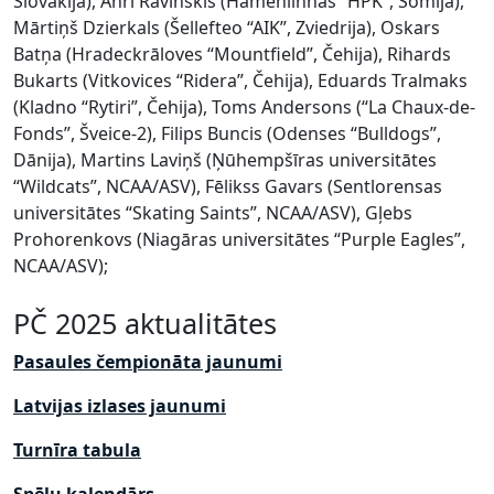
Slovākija), Anrī Ravinskis (Hamēnlinnas “HPK”, Somija),
Mārtiņš Dzierkals (Šellefteo “AIK”, Zviedrija), Oskars
Batņa (Hradeckrāloves “Mountfield”, Čehija), Rihards
Bukarts (Vitkovices “Ridera”, Čehija), Eduards Tralmaks
(Kladno “Rytiri”, Čehija), Toms Andersons (“La Chaux-de-
Fonds”, Šveice-2), Filips Buncis (Odenses “Bulldogs”,
Dānija), Martins Laviņš (Ņūhempšīras universitātes
“Wildcats”, NCAA/ASV), Fēlikss Gavars (Sentlorensas
universitātes “Skating Saints”, NCAA/ASV), Gļebs
Prohorenkovs (Niagāras universitātes “Purple Eagles”,
NCAA/ASV);
PČ 2025 aktualitātes
P
asaules čempionāta jaunumi
Latvijas izlases jaunumi
Turnīra tabula