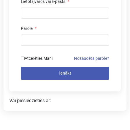
Lietotājvārds vai E-pasts
*
Parole
*
Atcerēties Mani
Nozaudēta parole?
Ienākt
Vai pieslēdzieties ar: