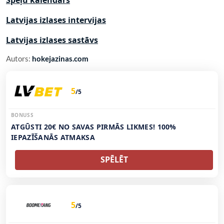
Spēļu kalendārs
Latvijas izlases intervijas
Latvijas izlases sastāvs
Autors:
hokejazinas.com
5
/5
BONUSS
ATGŪSTI 20€ NO SAVAS PIRMĀS LIKMES! 100%
IEPAZĪŠANĀS ATMAKSA
SPĒLĒT
5
/5