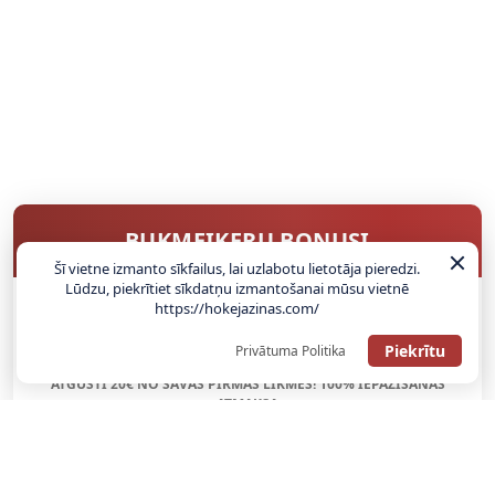
BUKMEIKERU BONUSI
Šī vietne izmanto sīkfailus, lai uzlabotu lietotāja pieredzi.
Lūdzu, piekrītiet sīkdatņu izmantošanai mūsu vietnē
https://hokejazinas.com/
SAŅEMT BONUSU
Piekrītu
Privātuma Politika
ATGŪSTI 20€ NO SAVAS PIRMĀS LIKMES! 100% IEPAZĪŠANĀS
ATMAKSA
SAŅEMT BONUSU