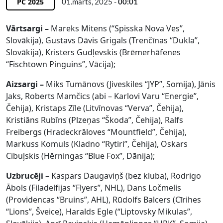
PČ 2025
01.marts, 2025 -
00:01
Vārtsargi –
Mareks Mitens (“Spisska Nova Ves”,
Slovākija), Gustavs Dāvis Grigals (Trenčīnas “Dukla”,
Slovākija), Kristers Gudļevskis (Brēmerhāfenes
“Fischtown Pinguins”, Vācija);
Aizsargi –
Miks Tumānovs (Jiveskiles “JYP”, Somija), Jānis
Jaks, Roberts Mamčics (abi – Karlovi Varu “Energie”,
Čehija), Kristaps Zīle (Litvīnovas “Verva”, Čehija),
Kristiāns Rubīns (Plzeņas “Škoda”, Čehija), Ralfs
Freibergs (Hradeckrāloves “Mountfield”, Čehija),
Markuss Komuls (Kladno “Rytiri”, Čehija), Oskars
Cibuļskis (Hērningas “Blue Fox”, Dānija);
Uzbrucēji –
Kaspars Daugaviņš (bez kluba), Rodrigo
Ābols (Filadelfijas “Flyers”, NHL), Dans Ločmelis
(Providencas “Bruins”, AHL), Rūdolfs Balcers (Cīrihes
“Lions”, Šveice), Haralds Egle (“Liptovsky Mikulas”,