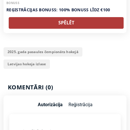
BONUSS
REĢISTRĀCIJAS BONUSS: 100% BONUSS LĪDZ €100
SPĒLĒT
2025. gada pasaules čempionāts hokejā
Latvijas hokeja izlase
KOMENTĀRI (0)
Autorizācija
Reģistrācija