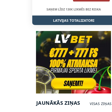
SAŅEM LĪDZ 130€ LIKMĒS BEZ RISKA
LATVIJAS TOTALIZATORI
JAUNĀKĀS ZIŅAS
VISAS ZIŅAS