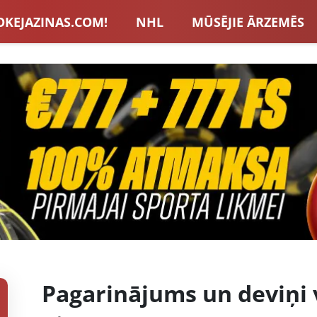
OKEJAZINAS.COM!
NHL
MŪSĒJIE ĀRZEMĒS
S IZLASE
EIROPA
LVBET BONUSI
JAUNA
U HOKEJS
BLOGI
INTERVIJAS
TOTALIZAT
ZATORU BONUSI
VISAS ZIŅAS
Pagarinājums un deviņi v