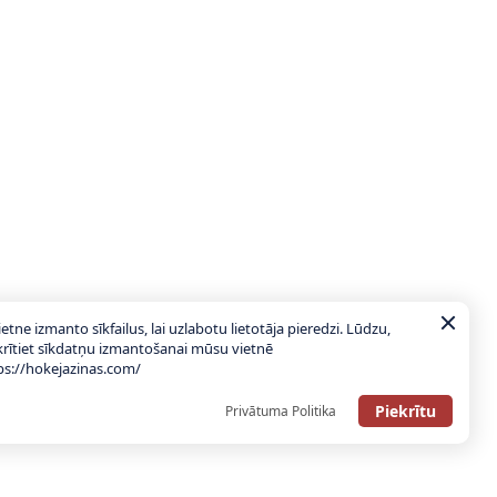
ietne izmanto sīkfailus, lai uzlabotu lietotāja pieredzi. Lūdzu,
krītiet sīkdatņu izmantošanai mūsu vietnē
ps://hokejazinas.com/
Piekrītu
Privātuma Politika