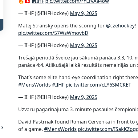
🔥🇨🇭
#IIHF
pic.twitter.com/rYLrvAa4ow
— IIHF (@IIHFHockey)
May 9, 2025
Matej Stransky opens the scoring for
@czehockey
!
pic.twitter.com/57WsWmovbD
— IIHF (@IIHFHockey)
May 9, 2025
Trešajā periodā Šveice jau sākumā panāca 3:3, 10. m
panāca 4:4. Atlikušajā laikā rezultāts nemainījās un 
That’s some elite hand-eye coordination right there
#MensWorlds
#IIHF
pic.twitter.com/cLY6SMCKET
— IIHF (@IIHFHockey)
May 9, 2025
Uzvaru pagarinājuma 3. minūtē pasaules čempion
David Pastrnak found Roman Cervenka in front to gi
of a game.
#MensWorlds
pic.twitter.com/ISakKZog