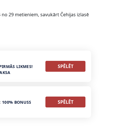
4 no 29 metieniem, savukārt Čehijas izlasē
SPĒLĒT
PIRMĀS LIKMES!
MAKSA
SPĒLĒT
: 100% BONUSS