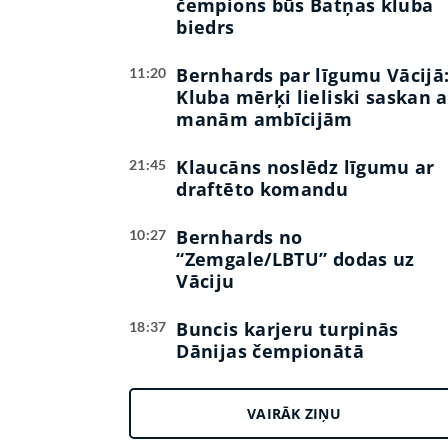
čempions būs Batņas kluba
biedrs
Bernhards par līgumu Vācijā
11:20
Kluba mērķi lieliski saskan a
manām ambīcijām
Klaucāns noslēdz līgumu ar
21:45
draftēto komandu
Bernhards no
10:27
“Zemgale/LBTU” dodas uz
Vāciju
Buncis karjeru turpinās
18:37
Dānijas čempionātā
VAIRĀK ZIŅU