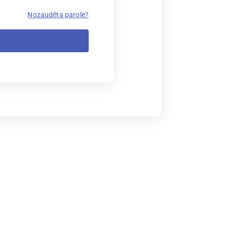
Nozaudēta parole?