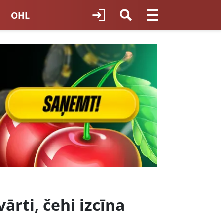
OHL
TNES HOKEJS
ORI LATVIJĀ
ārti, čehi izcīna