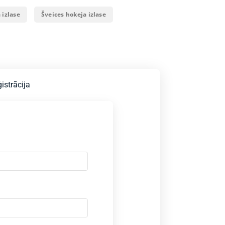
 izlase
Šveices hokeja izlase
istrācija