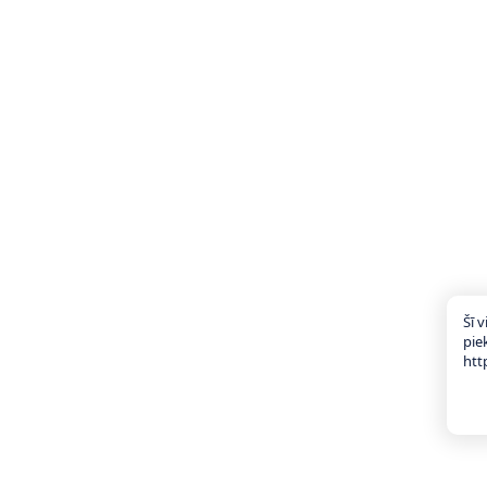
Šī v
pie
htt