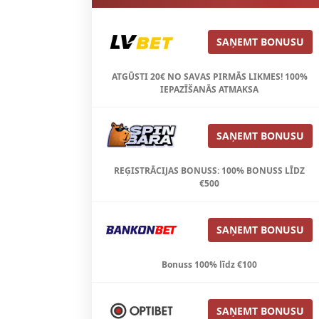
SAŅEMT BONUSU
ATGŪSTI 20€ NO SAVAS PIRMĀS LIKMES! 100%
IEPAZĪŠANĀS ATMAKSA
SAŅEMT BONUSU
REĢISTRĀCIJAS BONUSS: 100% BONUSS LĪDZ
€500
SAŅEMT BONUSU
Bonuss 100% līdz €100
SAŅEMT BONUSU