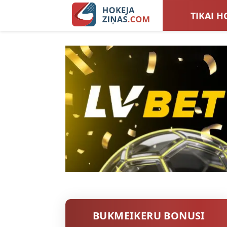
TIKAI H
LATVIJA
SIEVIEŠ
TOTALI
BUKMEIKERU BONUSI