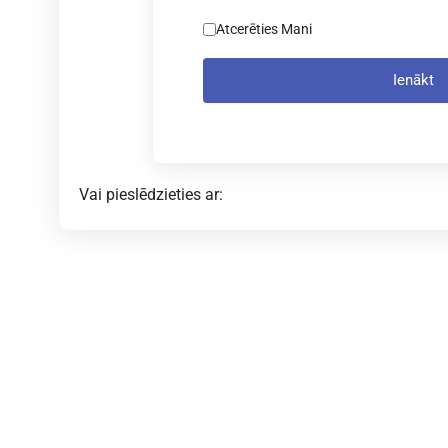
Atcerēties Mani
Ienākt
Vai pieslēdzieties ar:
z