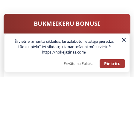
BUKMEIKERU BONUSI
Šī vietne izmanto sīkfailus, lai uzlabotu lietotāja pieredzi.
Lūdzu, piekrītiet sīkdatņu izmantošanai mūsu vietnē
SAŅEMT BONUSU
https://hokejazinas.com/
ATGŪSTI 20€ NO SAVAS PIRMĀS LIKMES! 100% IEPAZĪŠANĀS
Piekrītu
Privātuma Politika
ATMAKSA
SAŅEMT BONUSU
REĢISTRĀCIJAS BONUSS: 100% BONUSS LĪDZ €500
SAŅEMT BONUSU