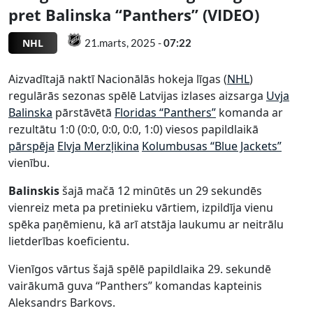
pret Balinska “Panthers” (VIDEO)
NHL
21.marts, 2025 -
07:22
Aizvadītajā naktī Nacionālās hokeja līgas (
NHL
)
regulārās sezonas spēlē Latvijas izlases aizsarga
Uvja
Balinska
pārstāvētā
Floridas “Panthers”
komanda ar
rezultātu 1:0 (0:0, 0:0, 0:0, 1:0) viesos papildlaikā
pārspēja
Elvja Merzļikina
Kolumbusas “Blue Jackets”
vienību.
Balinskis
šajā mačā 12 minūtēs un 29 sekundēs
vienreiz meta pa pretinieku vārtiem, izpildīja vienu
spēka paņēmienu, kā arī atstāja laukumu ar neitrālu
lietderības koeficientu.
Vienīgos vārtus šajā spēlē papildlaika 29. sekundē
vairākumā guva “Panthers” komandas kapteinis
Aleksandrs Barkovs.