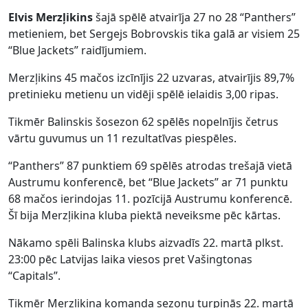
Elvis Merzļikins
šajā spēlē atvairīja 27 no 28 “Panthers”
metieniem, bet Sergejs Bobrovskis tika galā ar visiem 25
“Blue Jackets” raidījumiem.
Merzļikins 45 mačos izcīnījis 22 uzvaras, atvairījis 89,7%
pretinieku metienu un vidēji spēlē ielaidis 3,00 ripas.
Tikmēr Balinskis šosezon 62 spēlēs nopelnījis četrus
vārtu guvumus un 11 rezultatīvas piespēles.
“Panthers” 87 punktiem 69 spēlēs atrodas trešajā vietā
Austrumu konferencē, bet “Blue Jackets” ar 71 punktu
68 mačos ierindojas 11. pozīcijā Austrumu konferencē.
Šī bija Merzļikina kluba piektā neveiksme pēc kārtas.
Nākamo spēli Balinska klubs aizvadīs 22. martā plkst.
23:00 pēc Latvijas laika viesos pret Vašingtonas
“Capitals”.
Tikmēr Merzļikina komanda sezonu turpinās 22. martā