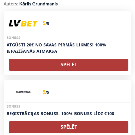
Autors:
Kārlis Grundmanis
5
/5
BONUSS
ATGŪSTI 20€ NO SAVAS PIRMĀS LIKMES! 100%
IEPAZĪŠANĀS ATMAKSA
SPĒLĒT
5
/5
BONUSS
REĢISTRĀCIJAS BONUSS: 100% BONUSS LĪDZ €100
SPĒLĒT