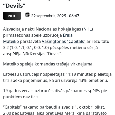
“Devils”
NHL
29.septembris, 2025 -
06:47
Aizvadītajā naktī Nacionālās hokeja līgas (
NHL
)
pirmssezonas spēlē uzbrucēja
Ērika
Mateiko
pārstāvētā
Vašingtonas “Capitals”
ar rezultātu
3:2 (1:0, 1:1, 0:1, 0:0, 1:0) pēcspēles metienu sērijā
apspēlēja Ņūdžersijas “Devils”.
Mateiko spēlēja komandas trešajā virknējumā.
Latviešu uzbrucējs nospēlētajās 11:19 minūtēs pielietoja
trīs spēka paņēmienus, kā arī uzvarēja 43% iemetienu.
19 gadus vecais uzbrucējs divās pārbaudes spēlēs pie
punktiem nav ticis.
“Capitals” nākamo pārbaudi aizvadīs 1. oktobrī plkst.
2.00 pēc Latvijas laika pret Elvja Merzļikina pārstāvēto