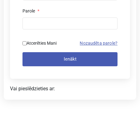
Parole
*
Atcerēties Mani
Nozaudēta parole?
Ienākt
Vai pieslēdzieties ar: