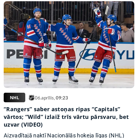
NHL
06.aprīlis,
09:23
“Rangers” saber astoņas ripas “Capitals”
vārtos; “Wild” izlaiž trīs vārtu pārsvaru, bet
uzvar (VIDEO)
Aizvadītajā naktī Nacionālās hokeja līgas (NHL)