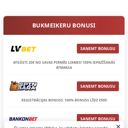
BUKMEIKERU BONUSI
SAŅEMT BONUSU
ATGŪSTI 20€ NO SAVAS PIRMĀS LIKMES! 100% IEPAZĪŠANĀS
ATMAKSA
SAŅEMT BONUSU
REĢISTRĀCIJAS BONUSS: 100% BONUSS LĪDZ €500
SAŅEMT BONUSU