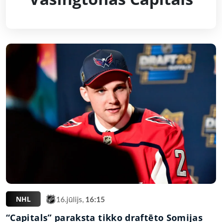
NHL
16.jūlijs,
16:15
“Capitals” paraksta tikko draftēto Somijas