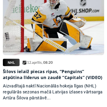
NHL
12.aprīlis,
08:20
Šilovs ielaiž piecas ripas, “Penguins”
atpūtina līderus un zaudē “Capitals” (VIDEO)
Aizvadītajā naktī Nacionālās hokeja līgas (NHL)
regulārās sezonas mačā Latvijas izlases vārtsarga
Artūra Šilova pārstāvē...