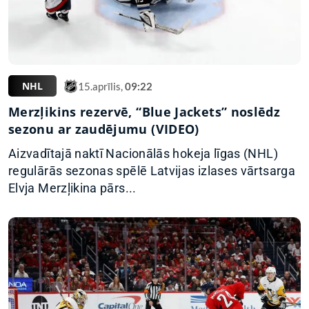
NHL
15.aprīlis,
09:22
Merzļikins rezervē, “Blue Jackets” noslēdz
sezonu ar zaudējumu (VIDEO)
Aizvadītajā naktī Nacionālās hokeja līgas (NHL)
regulārās sezonas spēlē Latvijas izlases vārtsarga
Elvja Merzļikina pārs...