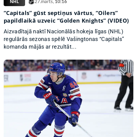
NHL
27.marts,
10:16
“Capitals” gūst septiņus vārtus, “Oilers”
papildlaikā uzveic “Golden Knights” (VIDEO)
Aizvadītajā naktī Nacionālās hokeja līgas (NHL)
regulārās sezonas spēlē Vašingtonas “Capitals”
komanda mājās ar rezultāt...