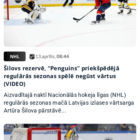
NHL
13.aprīlis,
08:44
Šilovs rezervē, “Penguins” priekšpēdējā
regulārās sezonas spēlē negūst vārtus
(VIDEO)
Aizvadītajā naktī Nacionālās hokeja līgas (NHL)
regulārās sezonas mačā Latvijas izlases vārtsarga
Artūra Šilova pārstāvē...