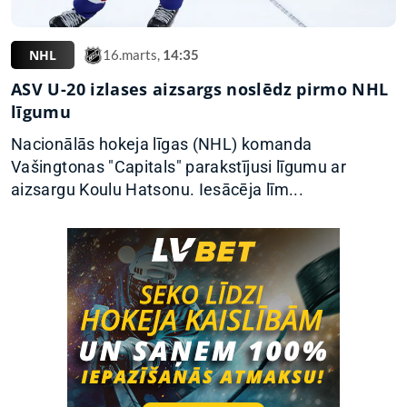
NHL
16.marts,
14:35
ASV U-20 izlases aizsargs noslēdz pirmo NHL
līgumu
Nacionālās hokeja līgas (NHL) komanda
Vašingtonas "Capitals" parakstījusi līgumu ar
aizsargu Koulu Hatsonu. Iesācēja līm...