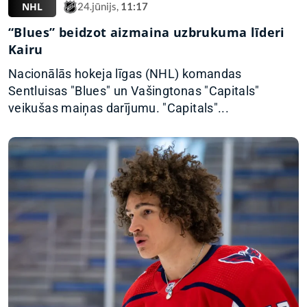
NHL
24.jūnijs,
11:17
“Blues” beidzot aizmaina uzbrukuma līderi
Kairu
Nacionālās hokeja līgas (NHL) komandas
Sentluisas "Blues" un Vašingtonas "Capitals"
veikušas maiņas darījumu. "Capitals"...