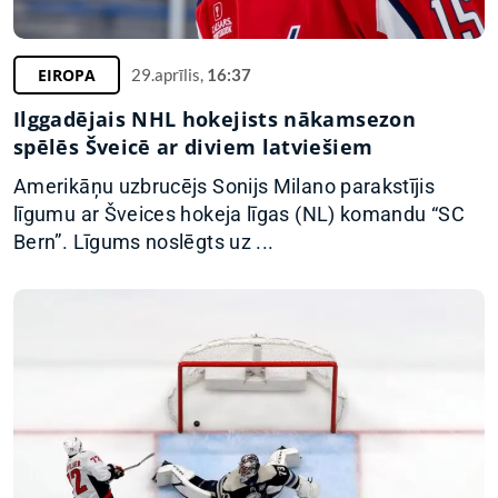
EIROPA
29.aprīlis,
16:37
Ilggadējais NHL hokejists nākamsezon
spēlēs Šveicē ar diviem latviešiem
Amerikāņu uzbrucējs Sonijs Milano parakstījis
līgumu ar Šveices hokeja līgas (NL) komandu “SC
Bern”. Līgums noslēgts uz ...