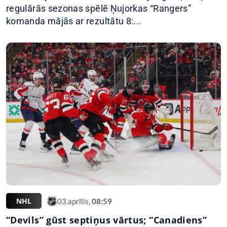
regulārās sezonas spēlē Ņujorkas “Rangers”
komanda mājās ar rezultātu 8:...
NHL
03.aprīlis,
08:59
“Devils” gūst septiņus vārtus; “Canadiens”