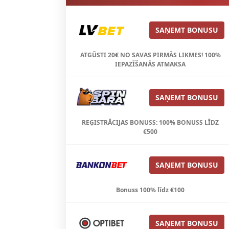
SAŅEMT BONUSU
ATGŪSTI 20€ NO SAVAS PIRMĀS LIKMES! 100%
IEPAZĪŠANĀS ATMAKSA
SAŅEMT BONUSU
REĢISTRĀCIJAS BONUSS: 100% BONUSS LĪDZ
€500
SAŅEMT BONUSU
Bonuss 100% līdz €100
SAŅEMT BONUSU