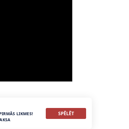
SPĒLĒT
PIRMĀS LIKMES!
MAKSA