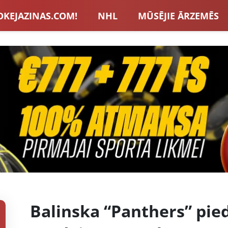
OKEJAZINAS.COM!
NHL
MŪSĒJIE ĀRZEMĒS
S IZLASE
EIROPA
LVBET BONUSI
JAUNA
U HOKEJS
BLOGI
INTERVIJAS
TOTALIZAT
ZATORU BONUSI
VISAS ZIŅAS
Balinska “Panthers” pied