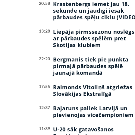
Krastenbergs iemet jau 18.
20:58
sekundē un jaudīgi iesāk
pārbaudes spēļu ciklu (VIDEO
Liepāja pirmssezonu noslēgs
13:28
ar pārbaudes spēlēm pret
Skotijas klubiem
Bergmanis tiek pie punkta
22:20
pirmajā pārbaudes spēlē
jaunajā komandā
Raimonds Vītoliņš atgriežas
17:55
Slovākijas Ekstralīgā
Bajaruns paliek Latvijā un
12:37
pievienojas vicečempioniem
U-20 sāk gatavošanos
11:39