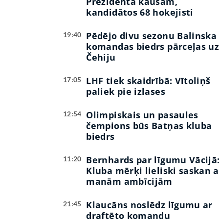
Prezidenta kausam,
kandidātos 68 hokejisti
Pēdējo divu sezonu Balinska
19:40
komandas biedrs pārceļas u
Čehiju
LHF tiek skaidrībā: Vītoliņš
17:05
paliek pie izlases
Olimpiskais un pasaules
12:54
čempions būs Batņas kluba
biedrs
Bernhards par līgumu Vācijā
11:20
Kluba mērķi lieliski saskan a
manām ambīcijām
Klaucāns noslēdz līgumu ar
21:45
draftēto komandu