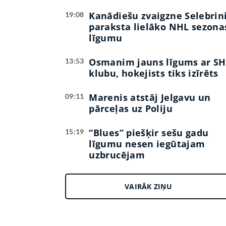
Kanādiešu zvaigzne Selebrin
19:08
paraksta lielāko NHL sezona
līgumu
Osmanim jauns līgums ar SH
13:53
klubu, hokejists tiks izīrēts
Marenis atstāj Jelgavu un
09:11
pārceļas uz Poliju
“Blues” piešķir sešu gadu
15:19
līgumu nesen iegūtajam
uzbrucējam
VAIRĀK ZIŅU