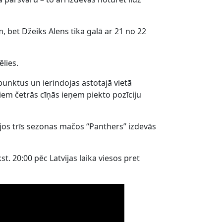
m, bet Džeiks Alens tika galā ar 21 no 22
lies.
unktus un ierindojas astotajā vietā
em četrās cīņās ieņem piekto pozīciju
majos trīs sezonas mačos “Panthers” izdevās
t. 20:00 pēc Latvijas laika viesos pret