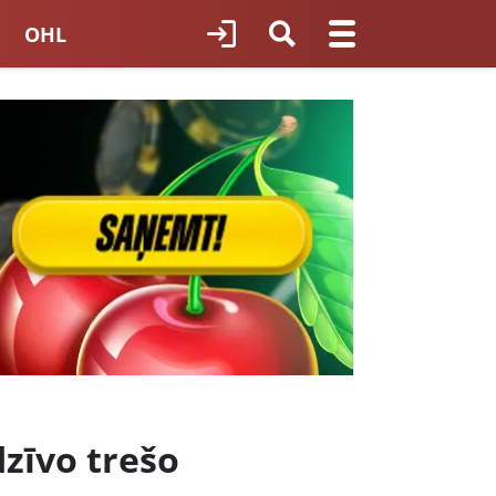
OHL
TNES HOKEJS
ORI LATVIJĀ
zīvo trešo