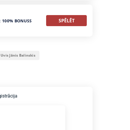
SPĒLĒT
: 100% BONUSS
Uvis Jānis Balinskis
istrācija