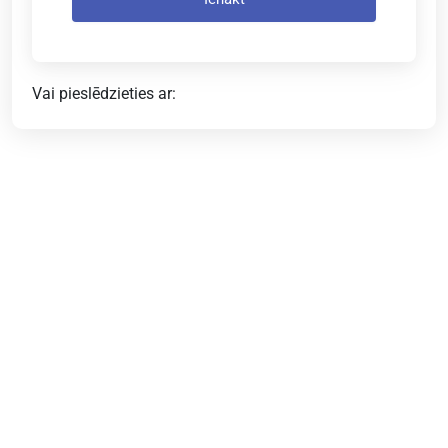
Vai pieslēdzieties ar: