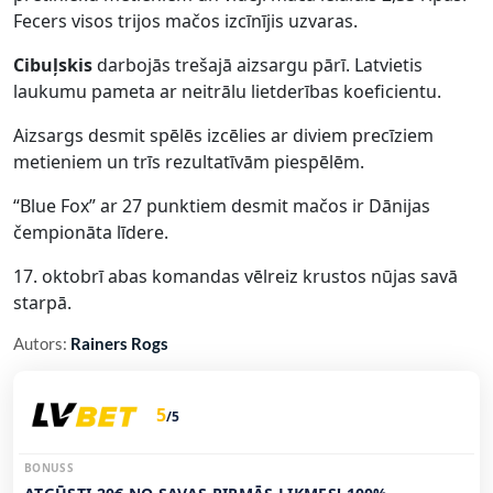
Fecers visos trijos mačos izcīnījis uzvaras.
Cibuļskis
darbojās trešajā aizsargu pārī. Latvietis
laukumu pameta ar neitrālu lietderības koeficientu.
Aizsargs desmit spēlēs izcēlies ar diviem precīziem
metieniem un trīs rezultatīvām piespēlēm.
“Blue Fox” ar 27 punktiem desmit mačos ir Dānijas
čempionāta līdere.
17. oktobrī abas komandas vēlreiz krustos nūjas savā
starpā.
Autors:
Rainers Rogs
5
/5
BONUSS