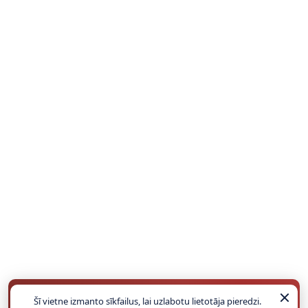
BUKMEIKERU BONUSI
Šī vietne izmanto sīkfailus, lai uzlabotu lietotāja pieredzi.