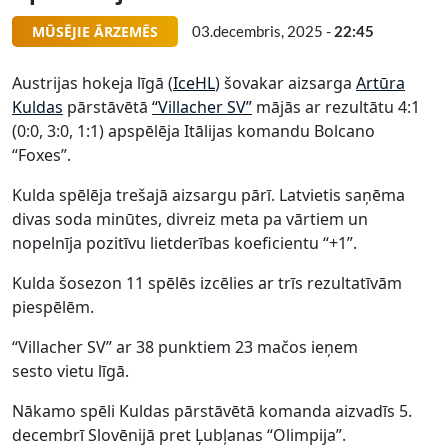
MŪSĒJIE ĀRZEMĒS
03.decembris, 2025 -
22:45
Austrijas hokeja līgā (
IceHL
) šovakar aizsarga
Artūra
Kuldas
pārstāvētā
“Villacher SV”
mājās ar rezultātu 4:1
(0:0, 3:0, 1:1) apspēlēja Itālijas komandu Bolcano
“Foxes”.
Kulda spēlēja trešajā aizsargu pārī. Latvietis saņēma
divas soda minūtes, divreiz meta pa vārtiem un
nopelnīja pozitīvu lietderības koeficientu “+1”.
Kulda šosezon 11 spēlēs izcēlies ar trīs rezultatīvām
piespēlēm.
“Villacher SV” ar 38 punktiem 23 mačos ieņem
sesto vietu līgā.
Nākamo spēli Kuldas pārstāvētā komanda aizvadīs 5.
decembrī Slovēnijā pret Ļubļanas “Olimpija”.