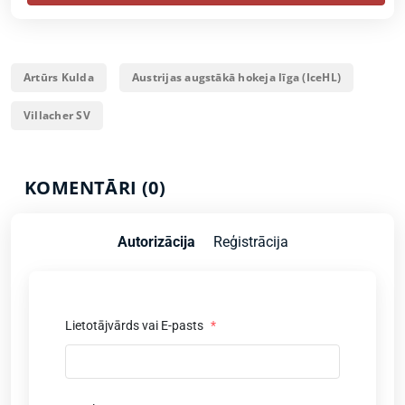
Artūrs Kulda
Austrijas augstākā hokeja līga (IceHL)
Villacher SV
KOMENTĀRI (0)
Autorizācija
Reģistrācija
Lietotājvārds vai E-pasts
*