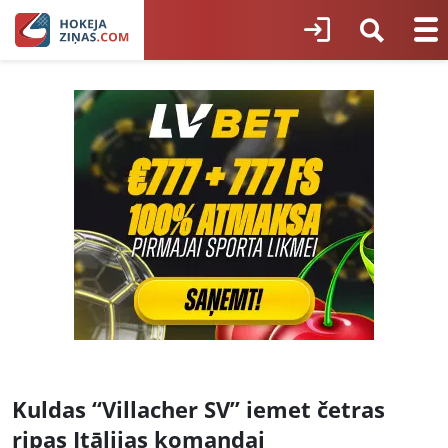
Kuldas “Villacher SV” iemet četras
ripas Itālijas komandai