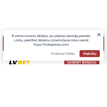
Šī vietne izmanto sīkfailus, lai uzlabotu lietotāja pieredzi.
Lūdzu, piekrītiet sīkdatņu izmantošanai mūsu vietnē
BUKMEIKERU BONUSI
https://hokejazinas.com/
Piekrītu
Privātuma Politika
SAŅEMT BONUSU
ATGŪSTI 20€ NO SAVAS PIRMĀS LIKMES! 100% IEPAZĪŠANĀS
ATMAKSA
SAŅEMT BONUSU
REĢISTRĀCIJAS BONUSS: 100% BONUSS LĪDZ €500