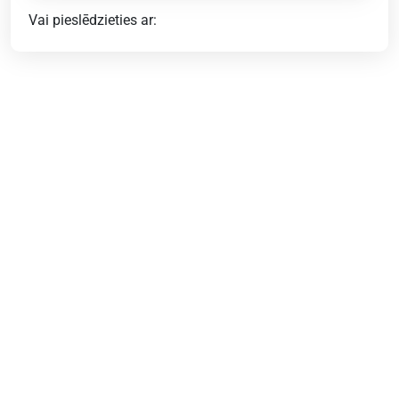
Vai pieslēdzieties ar: