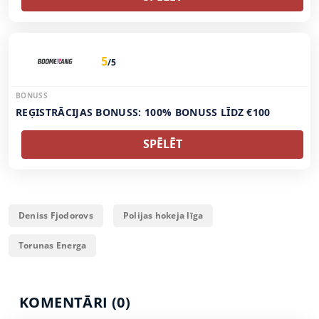
5
/5
BONUSS
REĢISTRĀCIJAS BONUSS: 100% BONUSS LĪDZ €100
SPĒLĒT
Deniss Fjodorovs
Polijas hokeja līga
Torunas Energa
KOMENTĀRI (0)