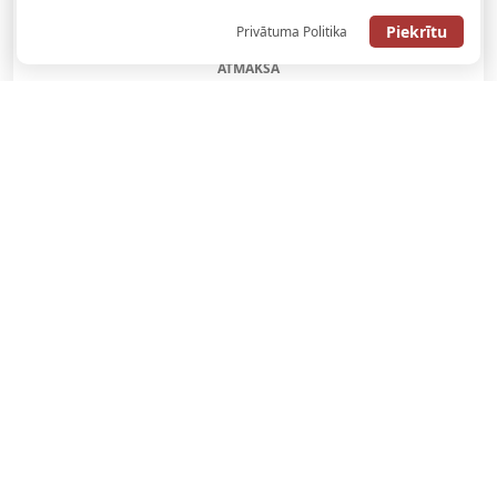
Piekrītu
Privātuma Politika
ATGŪSTI 20€ NO SAVAS PIRMĀS LIKMES! 100% IEPAZĪŠANĀS
ATMAKSA
SAŅEMT BONUSU
REĢISTRĀCIJAS BONUSS: 100% BONUSS LĪDZ €500
SAŅEMT BONUSU
Bonuss 100% līdz €100
SAŅEMT BONUSU
SAŅEM LĪDZ 130€ LIKMĒS BEZ RISKA
LATVIJAS TOTALIZATORI