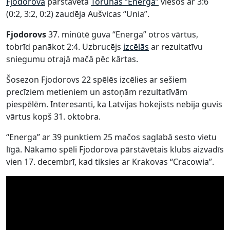
Fjodorova
pārstāvētā
Torunas “Energa”
viesos ar 3:6
(0:2, 3:2, 0:2) zaudēja Aušvicas “Unia”.
Fjodorovs
37. minūtē guva “Energa” otros vārtus,
tobrīd panākot 2:4. Uzbrucējs
izcēlās
ar rezultatīvu
sniegumu otrajā mačā pēc kārtas.
Šosezon Fjodorovs 22 spēlēs izcēlies ar sešiem
precīziem metieniem un astoņām rezultatīvām
piespēlēm. Interesanti, ka Latvijas hokejists nebija guvis
vārtus kopš 31. oktobra.
“Energa” ar 39 punktiem 25 mačos saglabā sesto vietu
līgā. Nākamo spēli Fjodorova pārstāvētais klubs aizvadīs
vien 17. decembrī, kad tiksies ar Krakovas “Cracowia”.