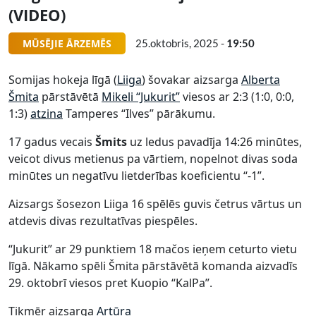
(VIDEO)
MŪSĒJIE ĀRZEMĒS
25.oktobris, 2025 -
19:50
Somijas hokeja līgā (
Liiga
) šovakar aizsarga
Alberta
Šmita
pārstāvētā
Mikeli “Jukurit”
viesos ar 2:3 (1:0, 0:0,
1:3)
atzina
Tamperes “Ilves” pārākumu.
17 gadus vecais
Šmits
uz ledus pavadīja 14:26 minūtes,
veicot divus metienus pa vārtiem, nopelnot divas soda
minūtes un negatīvu lietderības koeficientu “-1”.
Aizsargs šosezon Liiga 16 spēlēs guvis četrus vārtus un
atdevis divas rezultatīvas piespēles.
“Jukurit” ar 29 punktiem 18 mačos ieņem ceturto vietu
līgā. Nākamo spēli Šmita pārstāvētā komanda aizvadīs
29. oktobrī viesos pret Kuopio “KalPa”.
Tikmēr aizsarga
Artūra