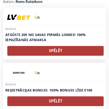
Autors:
Rems Ratņikovs
5
/5
BONUSS
ATGŪSTI 20€ NO SAVAS PIRMĀS LIKMES! 100%
IEPAZĪŠANĀS ATMAKSA
SPĒLĒT
5
/5
BONUSS
REĢISTRĀCIJAS BONUSS: 100% BONUSS LĪDZ €100
SPĒLĒT