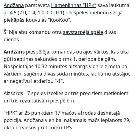
Andžāna
pārstāvētā
Hamēnlinnas “HPK”
savā laukumā
ar 4:5 (2:0, 1:4, 1:0, 0:0, 0:1) pēcspēles metienu sērijā
piekāpās Kouvulas “KooKoo”.
Šī bija abu komandu otrā
savstarpējā spēle
divās
dienās.
Andžāns
piespēlēja komandas otrajos vārtos, kas tika
gūti septiņas sekundes pirms 1. perioda beigām.
Nospēlētajās 10:32 minūtēs aizsargs vienreiz meta pa
vārtiem, saņēma divas soda minūtes, laukumu atstājot
ar negatīvu lietderību “-1”.
Aizsargs 17 spēlēs izcēlies ar trīs precīziem metieniem
un trīs rezultatīvām piespēlēm.
“HPK” ar 25 punktiem 17 mačos atrodas desmitajā
pozīcijā. Andžāna vienībai nākamais mačs ieplānots 29.
oktobrī viesos pret Turku TPS.