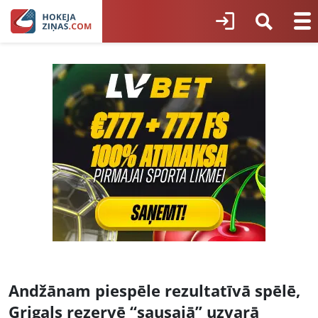
Andžānam piespēle rezultatīvā spēlē,
Grigals rezervē “sausajā” uzvarā