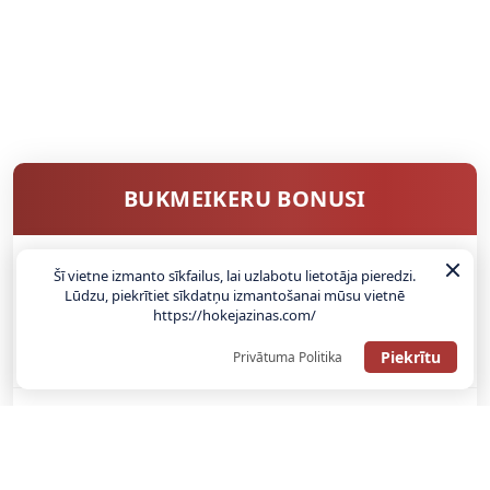
BUKMEIKERU BONUSI
Šī vietne izmanto sīkfailus, lai uzlabotu lietotāja pieredzi.
SAŅEMT BONUSU
Lūdzu, piekrītiet sīkdatņu izmantošanai mūsu vietnē
https://hokejazinas.com/
ATGŪSTI 20€ NO SAVAS PIRMĀS LIKMES! 100% IEPAZĪŠANĀS
Piekrītu
Privātuma Politika
ATMAKSA
SAŅEMT BONUSU
REĢISTRĀCIJAS BONUSS: 100% BONUSS LĪDZ €500