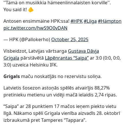
''Tämä on musiikkia hämeenlinnalaisten korville''.
You said it! 🫵
Antosen ensimmäine HPK:ssa!
#HPK
#Liiga
#Hämpton
pic.twitter.com/hwS9O0vDAN
— HPK (@Pallokerho)
October 25, 2025
Visbeidzot, Latvijas vārtsarga
Gustava Dāvja
Grigala
pārstāvētā
Lāpēnrantas “Saipa”
ar 3:0 (0:0, 0:0,
3:0) uzveica Helsinku IFK.
Grigals
maču noskatījās no rezervistu soliņa.
Latvietis šosezon astoņās spēlēs atvairījis 88,27%
pretinieku metienu un vidēji mačā ielaidis 2,74 ripas.
“Saipa” ar 28 punktiem 17 mačos ieņem piekto vietu
līgā. Nākamo spēli Grigala vienība aizvadīs 28. oktobrī
izbraukumā pret Tamperes “Tappara”.