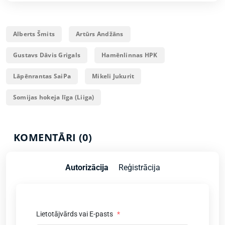
Alberts Šmits
Artūrs Andžāns
Gustavs Dāvis Grigals
Hamēnlinnas HPK
Lāpēnrantas SaiPa
Mikeli Jukurit
Somijas hokeja līga (Liiga)
KOMENTĀRI (0)
Autorizācija
Reģistrācija
Lietotājvārds vai E-pasts
*