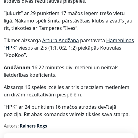
atdevis divas rezultatīvas piespēles.
“Jukurit” ar 29 punktiem 17 mačos ieņem trešo vietu
līgā. Nākamo spēli Šmita pārstāvētais klubs aizvadīs jau
rīt, tiekoties ar Tamperes “Ilves”.
Tikmēr aizsarga
Artūra Andžāna
pārstāvētā
Hāmenlinas
“HPK”
viesos ar 2:5 (1:1, 0:2, 1:2) piekāpās Kouvulas
“KooKoo”.
Andžānam
16:22 minūtēs divi metieni un neitrāls
lietderības koeficients.
Aizsargs 16 spēlēs izcēlies ar trīs precīziem metieniem
un divām rezultatīvām piespēlēm.
“HPK” ar 24 punktiem 16 mačos atrodas devītajā
pozīcijā. Rīt abas komandas vēlreiz tiksies savā starpā.
Autors:
Rainers Rogs