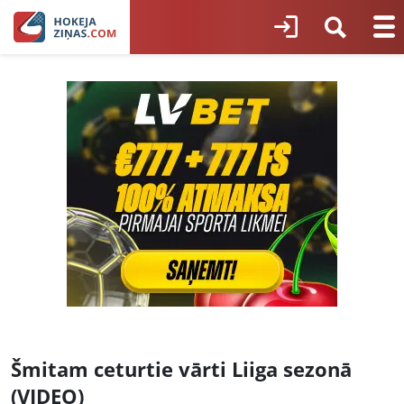
Šmitam ceturtie vārti Liiga sezonā
(VIDEO)