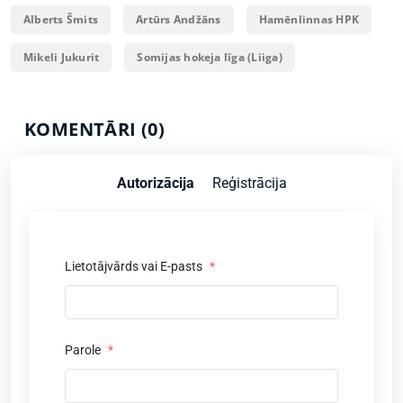
Alberts Šmits
Artūrs Andžāns
Hamēnlinnas HPK
Mikeli Jukurit
Somijas hokeja līga (Liiga)
KOMENTĀRI (0)
Autorizācija
Reģistrācija
Lietotājvārds vai E-pasts
*
Parole
*