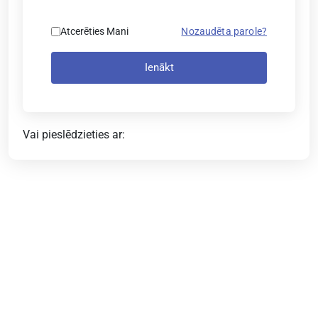
Atcerēties Mani
Nozaudēta parole?
Ienākt
Vai pieslēdzieties ar: