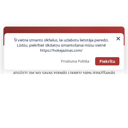
BUKMEIKERU BONUSI
Šī vietne izmanto sīkfailus, lai uzlabotu lietotāja pieredzi.
Lūdzu, piekrītiet sīkdatņu izmantošanai mūsu vietnē
https://hokejazinas.com/
SAŅEMT BONUSU
Piekrītu
Privātuma Politika
ATGŪSTI 20€ NO SAVAS PIRMĀS LIKMES! 100% IEPAZĪŠANĀS
ATMAKSA
SAŅEMT BONUSU
REĢISTRĀCIJAS BONUSS: 100% BONUSS LĪDZ €500