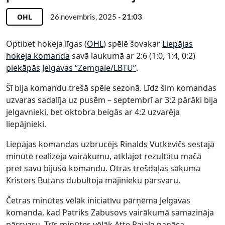
OHL
26.novembris, 2025 -
21:03
Optibet hokeja līgas (
OHL
) spēlē šovakar
Liepājas
hokeja komanda
savā laukumā ar 2:6 (1:0, 1:4, 0:2)
piekāpās
Jelgavas “Zemgale/LBTU”
.
Šī bija komandu trešā spēle sezonā. Līdz šim komandas
uzvaras sadalīja uz pusēm – septembrī ar 3:2 pārāki bija
jelgavnieki, bet oktobra beigās ar 4:2 uzvarēja
liepājnieki.
Liepājas komandas uzbrucējs Rinalds Vutkevičs sestajā
minūtē realizēja vairākumu, atklājot rezultātu mačā
pret savu bijušo komandu. Otrās trešdaļas sākumā
Kristers Butāns dubultoja mājinieku pārsvaru.
Četras minūtes vēlāk iniciatīvu pārņēma Jelgavas
komanda, kad Patriks Zabusovs vairākumā samazināja
pārsvaru. Trīs minūtes vēlāk Atte Rajala panāca