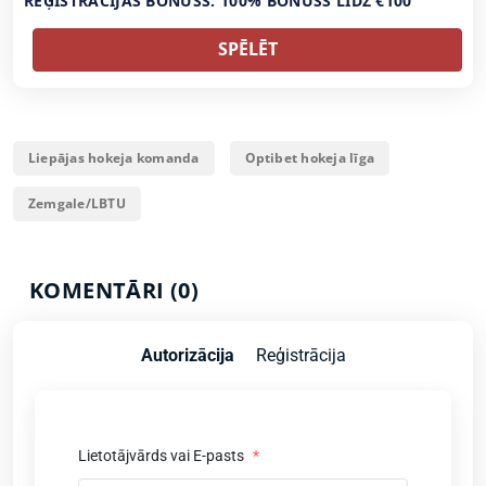
REĢISTRĀCIJAS BONUSS: 100% BONUSS LĪDZ €100
SPĒLĒT
Liepājas hokeja komanda
Optibet hokeja līga
Zemgale/LBTU
KOMENTĀRI (0)
Autorizācija
Reģistrācija
Lietotājvārds vai E-pasts
*