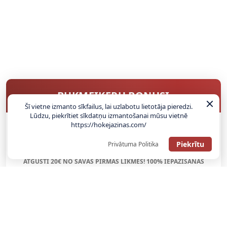
BUKMEIKERU BONUSI
Šī vietne izmanto sīkfailus, lai uzlabotu lietotāja pieredzi.
Lūdzu, piekrītiet sīkdatņu izmantošanai mūsu vietnē
https://hokejazinas.com/
SAŅEMT BONUSU
Piekrītu
Privātuma Politika
ATGŪSTI 20€ NO SAVAS PIRMĀS LIKMES! 100% IEPAZĪŠANĀS
ATMAKSA
SAŅEMT BONUSU