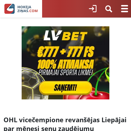
OHL vicečempione revanšējas Liepājai
par mēnesi senu zaudējumu