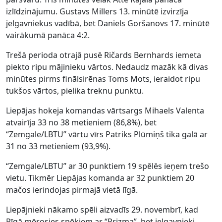
izlīdzinājumu. Gustavs Millers 13. minūtē izvirzīja
jelgavniekus vadībā, bet Daniels Goršanovs 17. minūtē
vairākumā panāca 4:2.
Trešā perioda otrajā pusē Ričards Bernhards iemeta
piekto ripu mājinieku vārtos. Nedaudz mazāk kā divas
minūtes pirms finālsirēnas Toms Mots, ieraidot ripu
tukšos vārtos, pielika treknu punktu.
Liepājas hokeja komandas vārtsargs Mihaels Valenta
atvairīja 33 no 38 metieniem (86,8%), bet
“Zemgale/LBTU” vārtu vīrs Patriks Plūmiņš tika galā ar
31 no 33 metieniem (93,9%).
“Zemgale/LBTU” ar 30 punktiem 19 spēlēs ieņem trešo
vietu. Tikmēr Liepājas komanda ar 32 punktiem 20
mačos ierindojas pirmajā vietā līgā.
Liepājnieki nākamo spēli aizvadīs 29. novembrī, kad
Rīgā mērosies spēkiem ar “Prizma”, bet jelgavnieki