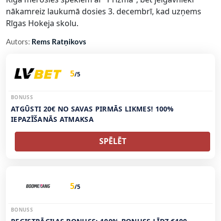
nākamreiz laukumā dosies 3. decembrī, kad uzņems
Rīgas Hokeja skolu.
Autors:
Rems Ratņikovs
5
/5
BONUSS
ATGŪSTI 20€ NO SAVAS PIRMĀS LIKMES! 100%
IEPAZĪŠANĀS ATMAKSA
SPĒLĒT
5
/5
BONUSS