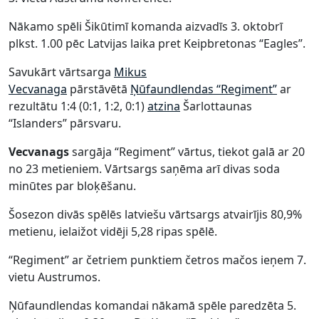
Nākamo spēli Šikūtimī komanda aizvadīs 3. oktobrī
plkst. 1.00 pēc Latvijas laika pret Keipbretonas “Eagles”.
Savukārt vārtsarga
Mikus
Vecvanaga
pārstāvētā
Ņūfaundlendas “Regiment”
ar
rezultātu 1:4 (0:1, 1:2, 0:1)
atzina
Šarlottaunas
“Islanders” pārsvaru.
Vecvanags
sargāja “Regiment” vārtus, tiekot galā ar 20
no 23 metieniem. Vārtsargs saņēma arī divas soda
minūtes par bloķēšanu.
Šosezon divās spēlēs latviešu vārtsargs atvairījis 80,9%
metienu, ielaižot vidēji 5,28 ripas spēlē.
“Regiment” ar četriem punktiem četros mačos ieņem 7.
vietu Austrumos.
Ņūfaundlendas komandai nākamā spēle paredzēta 5.