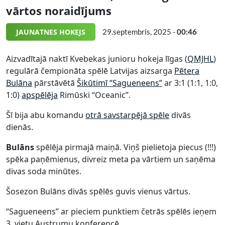
vārtos noraidījums
JAUNATNES HOKEJS
29.septembris, 2025 -
00:46
Aizvadītajā naktī Kvebekas junioru hokeja līgas (
QMJHL
)
regulārā čempionāta spēlē Latvijas aizsarga
Pētera
Bulāna
pārstāvētā
Šikūtimī “Sagueneens”
ar 3:1 (1:1, 1:0,
1:0)
apspēlēja
Rimūski “Oceanic”.
Šī bija abu komandu
otrā savstarpējā spēle
divās
dienās.
Bulāns
spēlēja pirmajā maiņā. Viņš pielietoja piecus (!!!)
spēka paņēmienus, divreiz meta pa vārtiem un saņēma
divas soda minūtes.
Šosezon Bulāns divās spēlēs guvis vienus vārtus.
“Sagueneens” ar pieciem punktiem četrās spēlēs ieņem
3. vietu Austrumu konferencē.