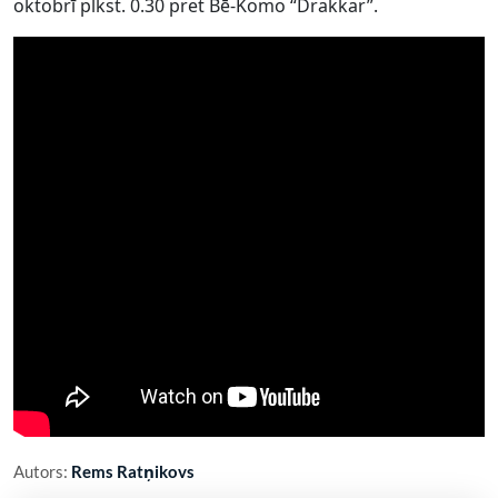
oktobrī plkst. 0.30 pret Bē-Komo “Drakkar”.
Autors:
Rems Ratņikovs