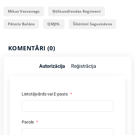
Mikus Vecvanags
Ņūfaundlendas Regiment
Pēteris Bulāns
QMJHL
Šikūtimī Saguenéens
KOMENTĀRI (0)
Autorizācija
Reģistrācija
Lietotājvārds vai E-pasts
*
Parole
*