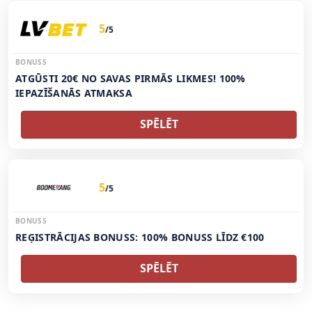
5
/5
BONUSS
ATGŪSTI 20€ NO SAVAS PIRMĀS LIKMES! 100%
IEPAZĪŠANĀS ATMAKSA
SPĒLĒT
5
/5
BONUSS
REĢISTRĀCIJAS BONUSS: 100% BONUSS LĪDZ €100
SPĒLĒT