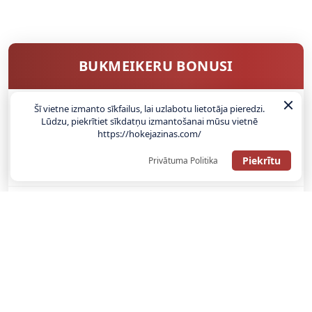
BUKMEIKERU BONUSI
Šī vietne izmanto sīkfailus, lai uzlabotu lietotāja pieredzi.
Lūdzu, piekrītiet sīkdatņu izmantošanai mūsu vietnē
SAŅEMT BONUSU
https://hokejazinas.com/
ATGŪSTI 20€ NO SAVAS PIRMĀS LIKMES! 100% IEPAZĪŠANĀS
Piekrītu
Privātuma Politika
ATMAKSA
SAŅEMT BONUSU
REĢISTRĀCIJAS BONUSS: 100% BONUSS LĪDZ €500
SAŅEMT BONUSU