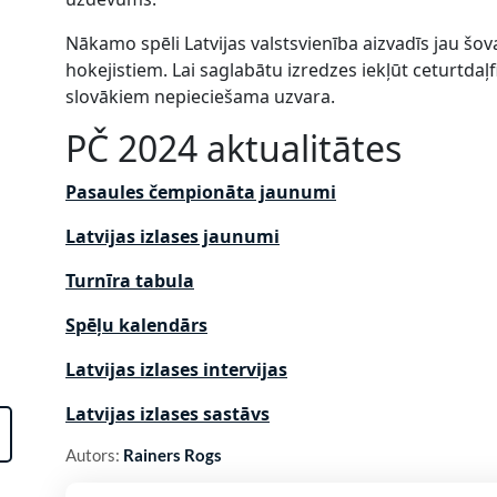
Nākamo spēli Latvijas valstsvienība aizvadīs jau šovak
hokejistiem. Lai saglabātu izredzes iekļūt ceturtdaļf
slovākiem nepieciešama uzvara.
PČ 2024 aktualitātes
Pasaules čempionāta jaunumi
Latvijas izlases jaunumi
Turnīra tabula
Spēļu kalendārs
Latvijas izlases intervijas
Latvijas izlases sastāvs
Autors:
Rainers Rogs