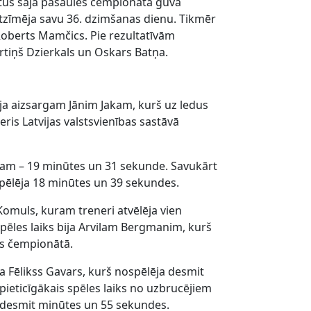
rtus šajā pasaules čempionātā guva
atzīmēja savu 36. dzimšanas dienu. Tikmēr
 Roberts Mamčics. Pie rezultatīvām
tiņš Dzierkals un Oskars Batņa.
bija aizsargam Jānim Jakam, kurš uz ledus
eris Latvijas valstsvienības sastāvā
viņam – 19 minūtes un 31 sekunde. Savukārt
spēlēja 18 minūtes un 39 sekundes.
 Komuls, kuram treneri atvēlēja vien
pēles laiks bija Arvilam Bergmanim, kurš
es čempionātā.
a Fēlikss Gavars, kurš nospēlēja desmit
pieticīgākais spēles laiks no uzbrucējiem
i desmit minūtes un 55 sekundes.