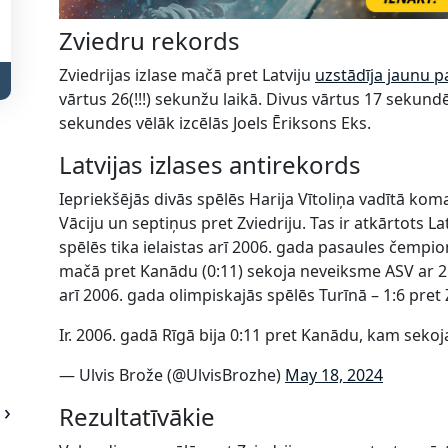
Zviedru rekords
Zviedrijas izlase mačā pret Latviju
uzstādīja jaunu 
vārtus 26(!!!) sekunžu laikā. Divus vārtus 17 sekun
sekundes vēlāk izcēlās Joels Ēriksons Eks.
Latvijas izlases antirekords
Iepriekšējās divās spēlēs Harija Vītoliņa vadītā kom
Vāciju un septiņus pret Zviedriju. Tas ir atkārtots La
spēlēs tika ielaistas arī 2006. gada pasaules čemp
mačā pret Kanādu (0:11) sekoja neveiksme ASV ar 2:4.
arī 2006. gada olimpiskajās spēlēs Turīnā – 1:6 pret Z
Ir. 2006. gadā Rīgā bija 0:11 pret Kanādu, kam sekoj
— Ulvis Brože (@UlvisBrozhe)
May 18, 2024
Rezultatīvākie