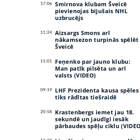
Smirnova klubam Šveicē
17:06
pievienojas bijušais NHL
uzbrucējs
Aizsargs Smons arī
11:24
nākamsezon turpinās spēlēt
Šveicē
Feņenko par jauno klubu:
11:01
Man patīk pilsēta un arī
valsts (VIDEO)
LHF Prezidenta kausa spēles
09:19
tiks rādītas tiešraidē
Krastenbergs iemet jau 18.
20:58
sekundē un jaudīgi iesāk
pārbaudes spēļu ciklu (VIDEO