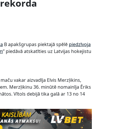
irekorda
ta
B apakšgrupas piektajā spēlē
piedzīvoja
om
” piedāvā atskatīties uz Latvijas hokejistu
maču vakar aizvadīja Elvis Merzļikins,
niem. Merzļikinu 36. minūtē nomainīja Ēriks
ātos. Vītols debijā tika galā ar 13 no 14