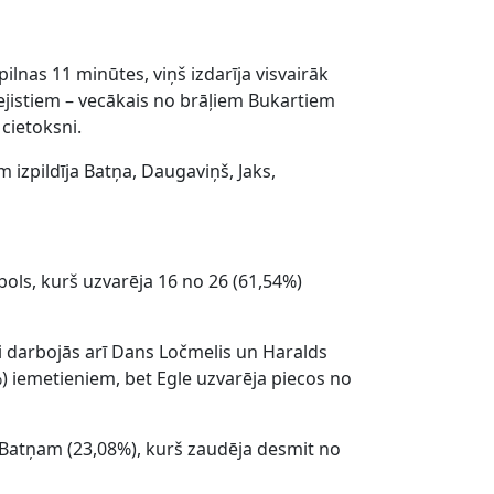
lnas 11 minūtes, viņš izdarīja visvairāk
ejistiem – vecākais no brāļiem Bukartiem
cietoksni.
 izpildīja Batņa, Daugaviņš, Jaks,
bols, kurš uzvarēja 16 no 26 (61,54%)
i darbojās arī Dans Ločmelis un Haralds
) iemetieniem, bet Egle uzvarēja piecos no
 Batņam (23,08%), kurš zaudēja desmit no