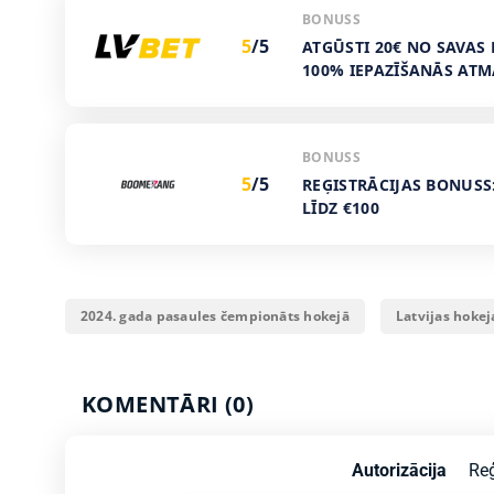
BONUSS
5
/5
ATGŪSTI 20€ NO SAVAS 
100% IEPAZĪŠANĀS AT
BONUSS
5
/5
REĢISTRĀCIJAS BONUSS
LĪDZ €100
2024. gada pasaules čempionāts hokejā
Latvijas hokej
KOMENTĀRI (0)
Autorizācija
Reģ