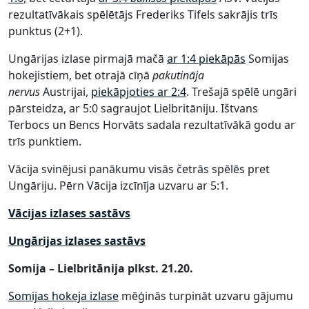
rezultatīvākais spēlētājs Frederiks Tifels sakrājis trīs
punktus (2+1).
Ungārijas izlase pirmajā mačā
ar 1:4 piekāpās
Somijas
hokejistiem, bet otrajā cīņā
pakutināja
nervus
Austrijai,
piekāpjoties ar 2:4
. Trešajā spēlē ungāri
pārsteidza, ar 5:0 sagraujot Lielbritāniju. Ištvans
Terbocs un Bencs Horvāts sadala rezultatīvākā godu ar
trīs punktiem.
Vācija svinējusi panākumu visās četrās spēlēs pret
Ungāriju. Pērn Vācija izcīnīja uzvaru ar 5:1.
Vācijas izlases sastāvs
Ungārijas izlases sastāvs
Somija – Lielbritānija plkst. 21.20.
Somijas hokeja izlase
mēģinās turpināt uzvaru gājumu