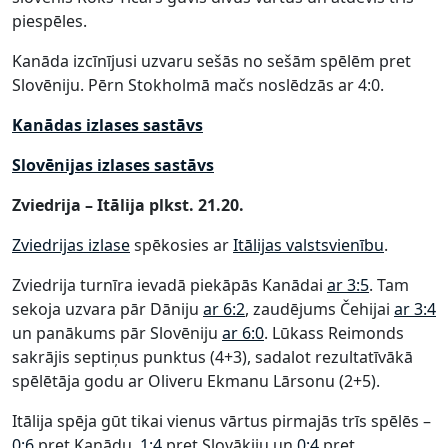
piespēles.
Kanāda izcīnījusi uzvaru sešās no sešām spēlēm pret
Slovēniju. Pērn Stokholmā mačs noslēdzās ar 4:0.
Kanādas izlases sastāvs
Slovēnijas izlases sastāvs
Zviedrija – Itālija plkst. 21.20.
Zviedrijas izlase
spēkosies ar
Itālijas valstsvienību
.
Zviedrija turnīra ievadā piekāpās Kanādai
ar 3:5
. Tam
sekoja uzvara pār Dāniju
ar 6:2
, zaudējums Čehijai
ar 3:4
un panākums pār Slovēniju
ar 6:0
. Lūkass Reimonds
sakrājis septiņus punktus (4+3), sadalot rezultatīvākā
spēlētāja godu ar Oliveru Ekmanu Lārsonu (2+5).
Itālija spēja gūt tikai vienus vārtus pirmajās trīs spēlēs –
0:6
pret Kanādu,
1:4
pret Slovākiju un
0:4
pret