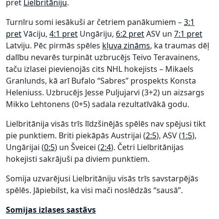
pret
Lielbritāniju
.
Turnīru somi iesākuši ar četriem panākumiem –
3:1
pret
Vāciju,
4:1 pret
Ungāriju,
6:2 pret
ASV un
7:1 pret
Latviju. Pēc pirmās spēles
kļuva zināms
, ka traumas dēļ
dalību nevarēs turpināt uzbrucējs Teivo Teravainens,
taču izlasei pievienojās cits NHL hokejists – Mikaels
Granlunds, kā arī Bufalo “Sabres” prospekts Konsta
Heleniuss. Uzbrucējs Jesse Puljujarvi (3+2) un aizsargs
Mikko Lehtonens (0+5) sadala rezultatīvākā godu.
Lielbritānija visās trīs līdzšinējās spēlēs nav spējusi tikt
pie punktiem. Briti piekāpās Austrijai (
2:5
), ASV (
1:5
),
Ungārijai (
0:5
) un Šveicei (
2:4
). Četri Lielbritānijas
hokejisti sakrājuši pa diviem punktiem.
Somija uzvarējusi Lielbritāniju visās trīs savstarpējās
spēlēs. Jāpiebilst, ka visi mači noslēdzās “sausā”.
Somijas izlases sastāvs