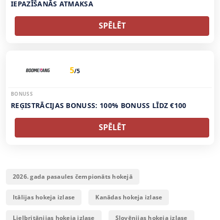
IEPAZĪŠANĀS ATMAKSA
SPĒLĒT
5
/5
BONUSS
REĢISTRĀCIJAS BONUSS: 100% BONUSS LĪDZ €100
SPĒLĒT
2026. gada pasaules čempionāts hokejā
Itālijas hokeja izlase
Kanādas hokeja izlase
Lielbritānijas hokeja izlase
Slovēnijas hokeja izlase