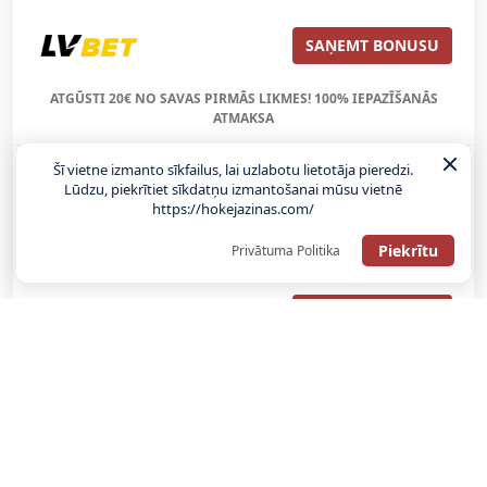
SAŅEMT BONUSU
ATGŪSTI 20€ NO SAVAS PIRMĀS LIKMES! 100% IEPAZĪŠANĀS
ATMAKSA
Šī vietne izmanto sīkfailus, lai uzlabotu lietotāja pieredzi.
SAŅEMT BONUSU
Lūdzu, piekrītiet sīkdatņu izmantošanai mūsu vietnē
https://hokejazinas.com/
REĢISTRĀCIJAS BONUSS: 100% BONUSS LĪDZ €500
Piekrītu
Privātuma Politika
SAŅEMT BONUSU
Bonuss 100% līdz €100
SAŅEMT BONUSU