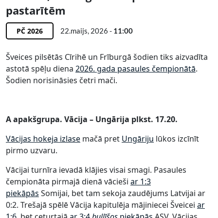
pastarītēm
PČ 2026
22.maijs, 2026 -
11:00
Šveices pilsētās Cīrihē un Frīburgā šodien tiks aizvadīta
astotā spēļu diena
2026. gada pasaules čempionātā
.
Šodien norisināsies četri mači.
A apakšgrupa. Vācija – Ungārija plkst. 17.20.
Vācijas hokeja izlase
mačā pret
Ungāriju
lūkos izcīnīt
pirmo uzvaru.
Vācijai turnīra ievadā klājies visai smagi. Pasaules
čempionāta pirmajā dienā vācieši
ar 1:3
piekāpās
Somijai, bet tam sekoja zaudējums Latvijai ar
0:2. Trešajā spēlē Vācija kapitulēja mājiniecei Šveicei
ar
1:6
, bet ceturtajā
ar 3:4
bullīšos
piekāpās
ASV. Vācijas