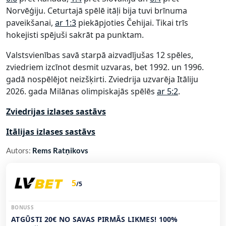
Norvēģiju. Ceturtajā spēlē itāļi bija tuvi brīnuma
paveikšanai,
ar 1:3
piekāpjoties Čehijai. Tikai trīs
hokejisti spējuši sakrāt pa punktam.
Valstsvienības savā starpā aizvadījušas 12 spēles,
zviedriem izcīnot desmit uzvaras, bet 1992. un 1996.
gadā nospēlējot neizšķirti. Zviedrija uzvarēja Itāliju
2026. gada Milānas olimpiskajās spēlēs
ar 5:2
.
Zviedrijas izlases sastāvs
Itālijas izlases sastāvs
Autors:
Rems Ratņikovs
5
/5
BONUSS
ATGŪSTI 20€ NO SAVAS PIRMĀS LIKMES! 100%