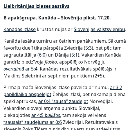
Lielbritānijas izlases sastāvs
B apakšgrupa. Kanāda – Slovēnija plkst. 17.20.
Kanādas izlase
krustos nūjas ar
Slovēnijas valstsvienību
.
Kanāda iesāka turnīru ar četriem panākumiem. Sākumā
favorītu duelī tika pārspēta Zviedrija (
5:3
), bet pēc tam
sagrauta Itālija (
6:0
) un Dānija (
5:1
). Vakardien Kanāda
gandrīz piedzīvoja
fiasko
, apspēlējko Norvēģiju
overtaimā
ar 5:4
. Kanādas rezultatīvākais spēlētājs ir
Maklins Selebrini ar septiņiem punktiem (2+5).
Pirmajā mačā Slovēnijas izlase paveica brīnumu,
ar 3:2
papildlaikā apspēlējot
Čehijas izlasi, bet nākamajā dienā
spēki aptrūkās,
ar 0:4 “sausā” zaudējot
Norvēģijai.
Vakardien slovēņi atņēma punktu Slovākijai,
piekāpjoties
ar 4:5
bullīšos
, tam sekoja vēl viens
“sausais” zaudējums ar 0:6
Zviedrijai. Rezultatīvākais
slovēnis Roks Tičars guvis divus vārtus un atdevis trīs