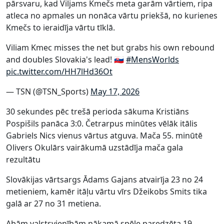
pārsvaru, kad Viljams Kmečs meta garām vārtiem, ripa
atleca no apmales un nonāca vārtu priekšā, no kurienes
Kmečs to ieraidīja vārtu tīklā.
Viliam Kmec misses the net but grabs his own rebound
and doubles Slovakia's lead! 🇸🇰
#MensWorlds
pic.twitter.com/HH7lHd36Ot
— TSN (@TSN_Sports)
May 17, 2026
30 sekundes pēc trešā perioda sākuma Kristiāns
Pospišils panāca 3:0. Četrarpus minūtes vēlāk itālis
Gabriels Nics vienus vārtus atguva. Mača 55. minūtē
Olivers Okulārs vairākumā uzstādīja mača gala
rezultātu
Slovākijas vārtsargs Ādams Gajans atvairīja 23 no 24
metieniem, kamēr itāļu vārtu vīrs Džeikobs Smits tika
galā ar 27 no 31 metiena.
Abām valstsvienībām nākamā spēle paredzēta 19.