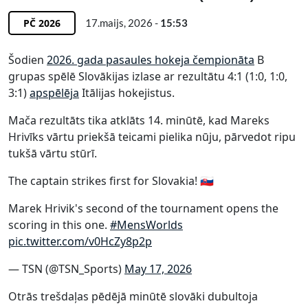
PČ 2026
17.maijs, 2026 -
15:53
Šodien
2026. gada pasaules hokeja čempionāta
B
grupas spēlē Slovākijas izlase ar rezultātu 4:1 (1:0, 1:0,
3:1)
apspēlēja
Itālijas hokejistus.
Mača rezultāts tika atklāts 14. minūtē, kad Mareks
Hrivīks vārtu priekšā teicami pielika nūju, pārvedot ripu
tukšā vārtu stūrī.
The captain strikes first for Slovakia! 🇸🇰
Marek Hrivik's second of the tournament opens the
scoring in this one.
#MensWorlds
pic.twitter.com/v0HcZy8p2p
— TSN (@TSN_Sports)
May 17, 2026
Otrās trešdaļas pēdējā minūtē slovāki dubultoja