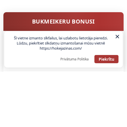
BUKMEIKERU BONUSI
Šī vietne izmanto sīkfailus, lai uzlabotu lietotāja pieredzi.
Lūdzu, piekrītiet sīkdatņu izmantošanai mūsu vietnē
SAŅEMT BONUSU
https://hokejazinas.com/
ATGŪSTI 20€ NO SAVAS PIRMĀS LIKMES! 100% IEPAZĪŠANĀS
Piekrītu
Privātuma Politika
ATMAKSA
SAŅEMT BONUSU
REĢISTRĀCIJAS BONUSS: 100% BONUSS LĪDZ €500
SAŅEMT BONUSU