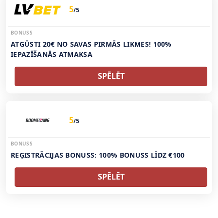
5
/5
BONUSS
ATGŪSTI 20€ NO SAVAS PIRMĀS LIKMES! 100%
IEPAZĪŠANĀS ATMAKSA
SPĒLĒT
5
/5
BONUSS
REĢISTRĀCIJAS BONUSS: 100% BONUSS LĪDZ €100
SPĒLĒT