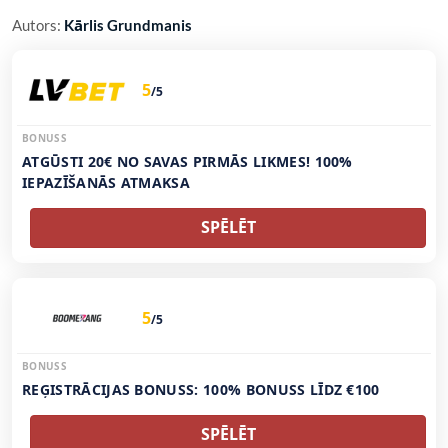
Autors:
Kārlis Grundmanis
5
/5
BONUSS
ATGŪSTI 20€ NO SAVAS PIRMĀS LIKMES! 100%
IEPAZĪŠANĀS ATMAKSA
SPĒLĒT
5
/5
BONUSS
REĢISTRĀCIJAS BONUSS: 100% BONUSS LĪDZ €100
SPĒLĒT