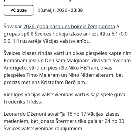
PČ 2026
18.maijs, 2026 -
23:38
Šovakar
2026. gada pasaules hokeja čempionāta
A
grupas spēlē Šveices hokeja izlase ar rezultātu 6:1 (0:0,
5:0, 1:1) uzvarēja Vācijas valstsvienību.
Šveices izlases rindās vārti un divas piespēles kapteinim
Romānam Josī un Denisam Malginam, divi vārti Svenam
Andrigeto, vārti un piespēle Niko Hišīram, divas
piespēles Timo Maieram un Nīno Nīderraiteram, bet
precīzs metiens Kristofam Berčijam.
Vienīgos Vācijas valstsvienības vārtus šajā spēlē guva
Frederiks Tifelss.
Leonardo Dženoni atvairīja 16 no 17 Vācijas izlases
metieniem, bet Jonass Štermers tika galā ar 24 no 30
Šveices valstsvienības raidījumiem.