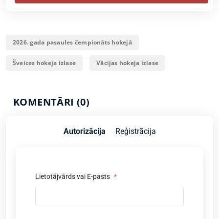
2026. gada pasaules čempionāts hokejā
Šveices hokeja izlase
Vācijas hokeja izlase
KOMENTĀRI (0)
Autorizācija
Reģistrācija
Lietotājvārds vai E-pasts
*