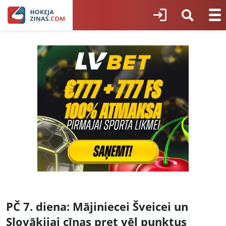
PČ 7. diena: Mājiniecei Šveicei un
Slovākijai cīņas pret vēl punktus