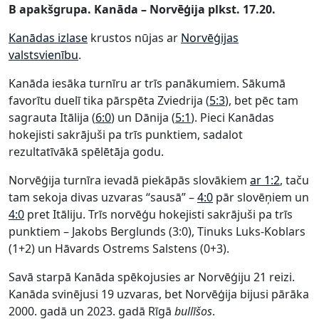
B apakšgrupa. Kanāda – Norvēģija plkst. 17.20.
Kanādas izlase
krustos nūjas ar
Norvēģijas
valstsvienību
.
Kanāda iesāka turnīru ar trīs panākumiem. Sākumā
favorītu duelī tika pārspēta Zviedrija (
5:3
), bet pēc tam
sagrauta Itālija (
6:0
) un Dānija (
5:1
). Pieci Kanādas
hokejisti sakrājuši pa trīs punktiem, sadalot
rezultatīvākā spēlētāja godu.
Norvēģija turnīra ievadā piekāpās slovākiem
ar 1:2
, taču
tam sekoja divas uzvaras “sausā” –
4:0
pār slovēņiem un
4:0
pret Itāliju. Trīs norvēģu hokejisti sakrājuši pa trīs
punktiem – Jakobs Berglunds (3:0), Tinuks Luks-Koblars
(1+2) un Hāvards Ostrems Salstens (0+3).
Savā starpā Kanāda spēkojusies ar Norvēģiju 21 reizi.
Kanāda svinējusi 19 uzvaras, bet Norvēģija bijusi pārāka
2000. gadā un 2023. gadā Rīgā
bullīšos
.