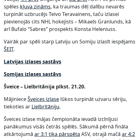
spēles
kļuva zināms
, ka traumas dēļ dalību nevarēs
turpināt uzbrucējs Teivo Teravainens, taču izlasei
pievienojās cits NHL hokejists – Mikaels Granlunds, kā
arī Bufalo “Sabres” prospekts Konsta Heleniuss.
Vairāk par spēli starp Latviju un Somiju izlasīt iespējams
ŠEIT
.
Latvijas izlases sastāvs
Somijas izlases sastāvs
Šveice – Lielbritānija plkst. 21.20.
Mājiniece
Šveices izlase
lūkos turpināt uzvaru sēriju,
tiekoties ar
Lielbritāniju
.
Šveices izlase mājas čempionāta ievadā izcīnījusi
panākumus visās četrās spēlēs. Sākumā pērnā fināla
atkārtojumā
ar 3:1 tika pārspēta
ASV, otrajā mačā
ar 4:2