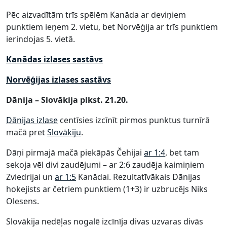
Pēc aizvadītām trīs spēlēm Kanāda ar deviņiem
punktiem ieņem 2. vietu, bet Norvēģija ar trīs punktiem
ierindojas 5. vietā.
Kanādas izlases sastāvs
Norvēģijas izlases sastāvs
Dānija – Slovākija plkst. 21.20.
Dānijas izlase
centīsies izcīnīt pirmos punktus turnīrā
mačā pret
Slovākiju
.
Dāņi pirmajā mačā piekāpās Čehijai
ar 1:4
, bet tam
sekoja vēl divi zaudējumi – ar 2:6 zaudēja kaimiņiem
Zviedrijai un
ar 1:5
Kanādai. Rezultatīvākais Dānijas
hokejists ar četriem punktiem (1+3) ir uzbrucējs Niks
Olesens.
Slovākija nedēļas nogalē izcīnīja divas uzvaras divās