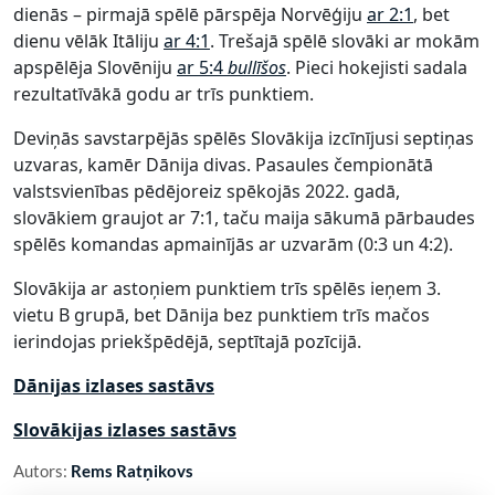
dienās – pirmajā spēlē pārspēja Norvēģiju
ar 2:1
, bet
dienu vēlāk Itāliju
ar 4:1
. Trešajā spēlē slovāki ar mokām
apspēlēja Slovēniju
ar 5:4
bullīšos
. Pieci hokejisti sadala
rezultatīvākā godu ar trīs punktiem.
Deviņās savstarpējās spēlēs Slovākija izcīnījusi septiņas
uzvaras, kamēr Dānija divas. Pasaules čempionātā
valstsvienības pēdējoreiz spēkojās 2022. gadā,
slovākiem graujot ar 7:1, taču maija sākumā pārbaudes
spēlēs komandas apmainījās ar uzvarām (0:3 un 4:2).
Slovākija ar astoņiem punktiem trīs spēlēs ieņem 3.
vietu B grupā, bet Dānija bez punktiem trīs mačos
ierindojas priekšpēdējā, septītajā pozīcijā.
Dānijas izlases sastāvs
Slovākijas izlases sastāvs
Autors:
Rems Ratņikovs