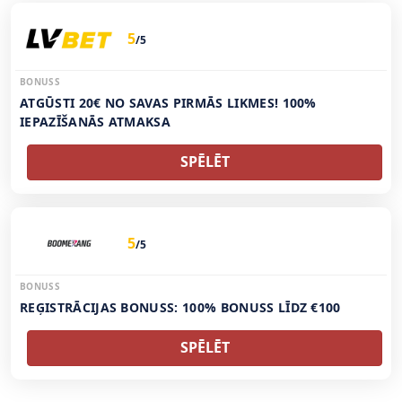
5
/5
BONUSS
ATGŪSTI 20€ NO SAVAS PIRMĀS LIKMES! 100%
IEPAZĪŠANĀS ATMAKSA
SPĒLĒT
5
/5
BONUSS
REĢISTRĀCIJAS BONUSS: 100% BONUSS LĪDZ €100
SPĒLĒT