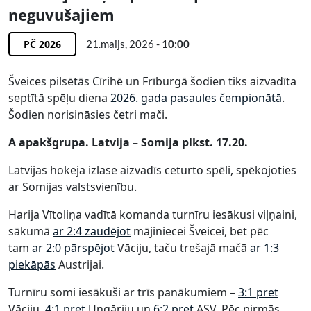
neguvušajiem
PČ 2026
21.maijs, 2026 -
10:00
Šveices pilsētās Cīrihē un Frīburgā šodien tiks aizvadīta
septītā spēļu diena
2026. gada pasaules čempionātā
.
Šodien norisināsies četri mači.
A apakšgrupa. Latvija – Somija plkst. 17.20.
Latvijas hokeja izlase aizvadīs ceturto spēli, spēkojoties
ar Somijas valstsvienību.
Harija Vītoliņa vadītā komanda turnīru iesākusi viļņaini,
sākumā
ar 2:4 zaudējot
mājiniecei Šveicei, bet pēc
tam
ar 2:0 pārspējot
Vāciju, taču trešajā mačā
ar 1:3
piekāpās
Austrijai.
Turnīru somi iesākuši ar trīs panākumiem –
3:1 pret
Vāciju,
4:1 pret
Ungāriju un
6:2 pret
ASV. Pēc pirmās