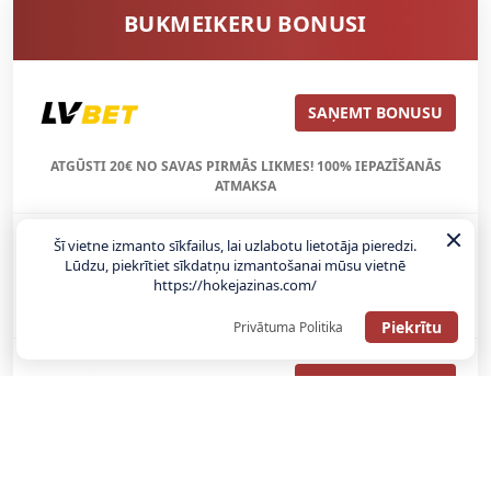
BUKMEIKERU BONUSI
SAŅEMT BONUSU
ATGŪSTI 20€ NO SAVAS PIRMĀS LIKMES! 100% IEPAZĪŠANĀS
ATMAKSA
Šī vietne izmanto sīkfailus, lai uzlabotu lietotāja pieredzi.
SAŅEMT BONUSU
Lūdzu, piekrītiet sīkdatņu izmantošanai mūsu vietnē
https://hokejazinas.com/
REĢISTRĀCIJAS BONUSS: 100% BONUSS LĪDZ €500
Piekrītu
Privātuma Politika
SAŅEMT BONUSU
Bonuss 100% līdz €100