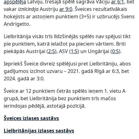
apspēlēja
Latviju, trešajā spēlē sagrāva Vāciju
ar 6:1
, bet
vakar
iznīcināja
Austriju
ar 9:0
. Šveices rezultatīvākais
hokejists ar astoņiem punktiem (3+5) ir uzbrucējs Svens
Andrigetto.
Lielbritānija visās trīs līdzšinējās spēlēs nav spējusi tikt
pie punktiem, katrā ielaižot pa pieciem vārtiem. Briti
piekāpās Austrijai (
2:5
), ASV (
1:5
) un Ungārijai (
0:5
).
Iepriekš Šveice divreiz spēlējusi pret Lielbritāniju, abos
gadījumos izcīnot uzvaru – 2021. gadā Rīgā ar 6:3, bet
2024. gadā ar 3:0.
Šveice ar 12 punktiem četrās spēlēs ieņem 1. vietu A
grupā, bet Lielbritānija bez punktiem trīs mačos
ierindojas pēdējā, astotajā pozīcijā.
Šveices izlases sastāvs
Lielbritānijas izlases sastāvs