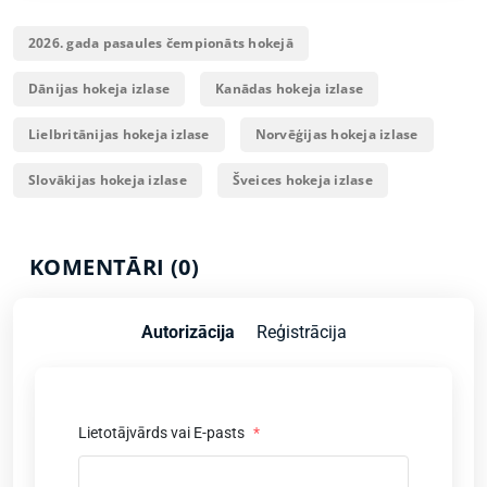
2026. gada pasaules čempionāts hokejā
Dānijas hokeja izlase
Kanādas hokeja izlase
Lielbritānijas hokeja izlase
Norvēģijas hokeja izlase
Slovākijas hokeja izlase
Šveices hokeja izlase
KOMENTĀRI (0)
Autorizācija
Reģistrācija
Lietotājvārds vai E-pasts
*