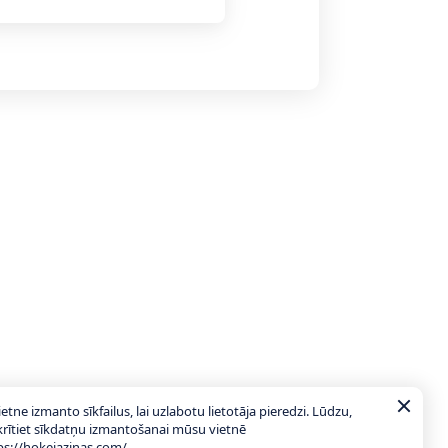
ietne izmanto sīkfailus, lai uzlabotu lietotāja pieredzi. Lūdzu,
krītiet sīkdatņu izmantošanai mūsu vietnē
ps://hokejazinas.com/