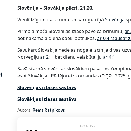
Slovēnija – Slovākija plkst. 21.20.
Vienlīdzīgo nosaukumu un karogu cīņā
Slovēnija
sp
Pirmajā mačā Slovēnijas izlase paveica brīnumu,
ar 
bet nākamajā dienā spēki aptrūkās,
ar 0:4 “sausā” 
Savukārt Slovākija nedēļas nogalē izcīnīja divas uzv
Norvēģiju
ar 2:1
, bet dienu vēlāk Itāliju
ar 4:1
.
Savā starpā slovēņi ar slovākiem pasaules čempionāt
)
esot Slovākijai. Pēdējoreiz komandas cīnījās 2025. g
Slovēnijas izlases sastāvs
Slovākijas izlases sastāvs
Autors:
Rems Ratņikovs
BONUSS