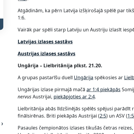
Atgādinām, ka pērn Latvija izšķirošajā spēlē par tikš
1:6.
Vairāk par spēli starp Latviju un Austriju izlasīt ies
Latvijas izlases sastāvs
Austrijas izlases sastāvs
Ungārija – Lielbritānija plkst. 21.20.
A grupas pastarīšu duelī
Ungārija
spēkosies ar
Liel
Ungārijas izlase pirmajā mačā
ar 1:4 piekāpās
Somij
nervus
Austrijai,
piekāpjoties ar 2:4
.
Lielbritānija abās līdzšinējās spēlēs spējusi parādīt 
finālsirēnas. Briti piekāpās Austrijai (
2:5
) un ASV (
1:5
Pasaules čempionātos izlases tikušās četras reizes