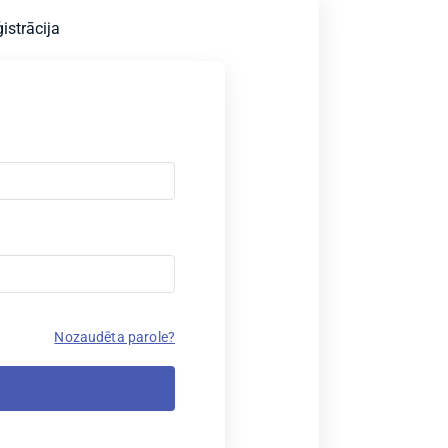
istrācija
Nozaudēta parole?