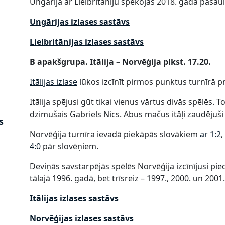
Ungārija ar Lielbritāniju spēkojās 2018. gada pasa
Ungārijas izlases sastāvs
Lielbritānijas izlases sastāvs
B apakšgrupa. Itālija – Norvēģija plkst. 17.20.
Itālijas izlase
lūkos izcīnīt pirmos punktus turnīrā p
Itālija spējusi gūt tikai vienus vārtus divās spēlēs.
dzimušais Gabriels Nics. Abus mačus itāļi zaudējuši
s
Norvēģija turnīra ievadā piekāpās slovākiem
ar 1:2
,
4:0
pār slovēņiem.
Deviņās savstarpējās spēlēs Norvēģija izcīnījusi pieca
tālajā 1996. gadā, bet trīsreiz – 1997., 2000. un 2001
Itālijas izlases sastāvs
Norvēģijas izlases sastāvs