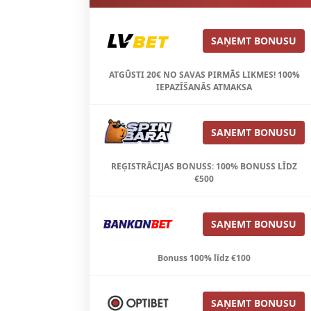
SAŅEMT BONUSU
ATGŪSTI 20€ NO SAVAS PIRMĀS LIKMES! 100%
IEPAZĪŠANĀS ATMAKSA
SAŅEMT BONUSU
REĢISTRĀCIJAS BONUSS: 100% BONUSS LĪDZ
€500
SAŅEMT BONUSU
Bonuss 100% līdz €100
SAŅEMT BONUSU