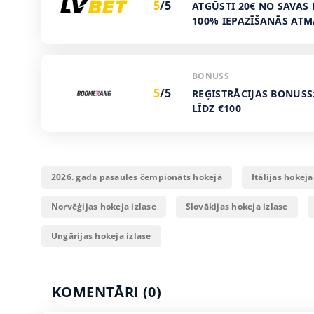
5
/5
ATGŪSTI 20€ NO SAVAS 
100% IEPAZĪŠANĀS AT
BONUSS
5
/5
REĢISTRĀCIJAS BONUSS
LĪDZ €100
2026. gada pasaules čempionāts hokejā
Itālijas hokeja
z
Norvēģijas hokeja izlase
Slovākijas hokeja izlase
Ungārijas hokeja izlase
KOMENTĀRI (0)