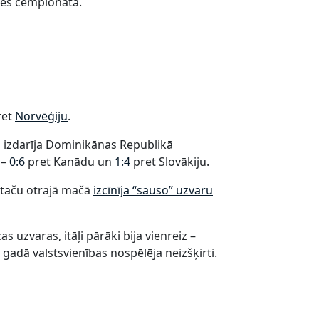
ules čempionātā.
ret
Norvēģiju
.
 To izdarīja Dominikānas Republikā
 –
0:6
pret Kanādu un
1:4
pret Slovākiju.
 taču otrajā mačā
izcīnīja “sauso” uzvaru
s uzvaras, itāļi pārāki bija vienreiz –
. gadā valstsvienības nospēlēja neizšķirti.