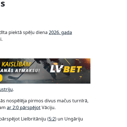
us
adīta piektā spēļu diena
2026. gada
i.
ustriju
.
nās nospēlēja pirmos divus mačus turnīrā,
 tam
ar 2:0 pārspējot
Vāciju.
ārspējot Lielbritāniju (
5:2
) un Ungāriju