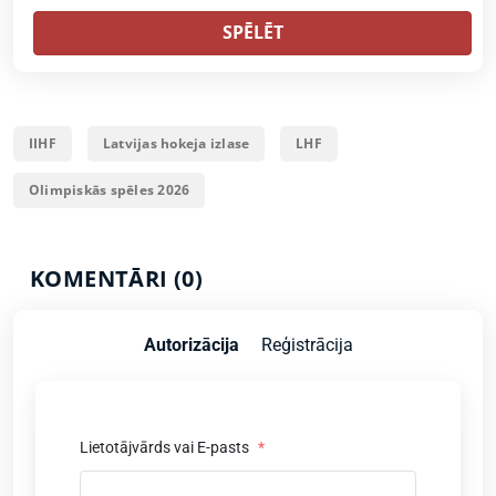
SPĒLĒT
IIHF
Latvijas hokeja izlase
LHF
Olimpiskās spēles 2026
KOMENTĀRI (0)
Autorizācija
Reģistrācija
Lietotājvārds vai E-pasts
*