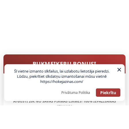
BUKMEIKERU BONUSI
Šī vietne izmanto sīkfailus, lai uzlabotu lietotāja pieredzi.
Lūdzu, piekrītiet sīkdatņu izmantošanai mūsu vietnē
https://hokejazinas.com/
SAŅEMT BONUSU
Piekrītu
Privātuma Politika
ATGŪSTI 20€ NO SAVAS PIRMĀS LIKMES! 100% IEPAZĪŠANĀS
ATMAKSA
SAŅEMT BONUSU