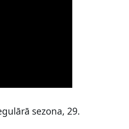
gulārā sezona, 29.