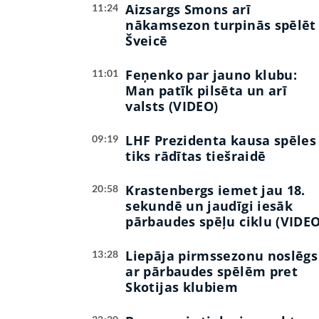
Aizsargs Smons arī
11:24
nākamsezon turpinās spēlēt
Šveicē
Feņenko par jauno klubu:
11:01
Man patīk pilsēta un arī
valsts (VIDEO)
LHF Prezidenta kausa spēles
09:19
tiks rādītas tiešraidē
Krastenbergs iemet jau 18.
20:58
sekundē un jaudīgi iesāk
pārbaudes spēļu ciklu (VIDEO
Liepāja pirmssezonu noslēgs
13:28
ar pārbaudes spēlēm pret
Skotijas klubiem