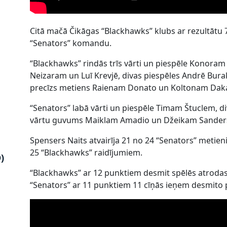
Citā mačā Čikāgas “Blackhawks” klubs ar rezultātu 7:
“Senators” komandu.
“Blackhawks” rindās trīs vārti un piespēle Konora
Neizaram un Luī Krevjē, divas piespēles Andrē Bur
precīzs metiens Raienam Donato un Koltonam Dak
“Senators” labā vārti un piespēle Timam Štuclem, 
vārtu guvums Maiklam Amadio un Džeikam Sande
Spensers Naits atvairīja 21 no 24 “Senators” metien
25 “Blackhawks” raidījumiem.
)
“Blackhawks” ar 12 punktiem desmit spēlēs atrodas
“Senators” ar 11 punktiem 11 cīņās ieņem desmito 