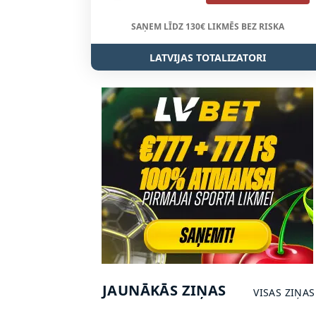
SAŅEM LĪDZ 130€ LIKMĒS BEZ RISKA
LATVIJAS TOTALIZATORI
JAUNĀKĀS ZIŅAS
VISAS ZIŅAS