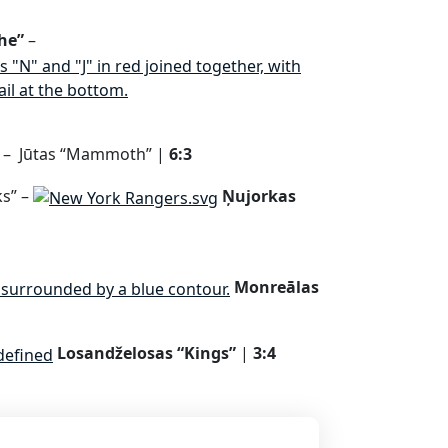
he”
–
–
Jūtas “Mammoth” |
6:3
s” –
Ņujorkas
Monreālas
Losandželosas “Kings”
|
3:4