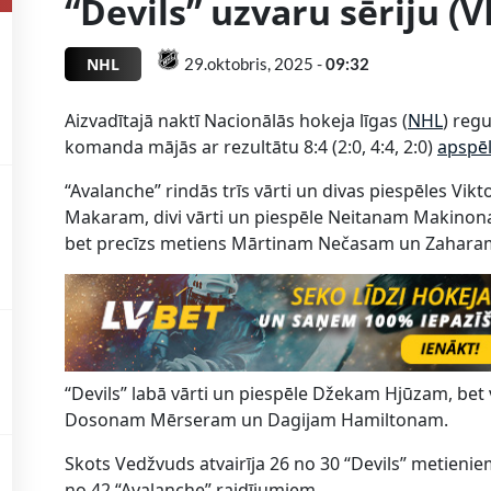
“Devils” uzvaru sēriju (
NHL
29.oktobris, 2025 -
09:32
Aizvadītajā naktī Nacionālās hokeja līgas (
NHL
) reg
komanda mājās ar rezultātu 8:4 (2:0, 4:4, 2:0)
apspēl
“Avalanche” rindās trīs vārti un divas piespēles Vi
Makaram, divi vārti un piespēle Neitanam Makinona
bet precīzs metiens Mārtinam Nečasam un Zahar
“Devils” labā vārti un piespēle Džekam Hjūzam, b
Dosonam Mērseram un Dagijam Hamiltonam.
Skots Vedžvuds atvairīja 26 no 30 “Devils” metieni
no 42 “Avalanche” raidījumiem.