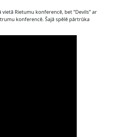
 vietā Rietumu konferencē, bet “Devils” ar
trumu konferencē. Šajā spēlē pārtrūka