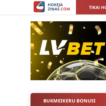
TIKAI H
LATVIJA
SIEVIEŠ
TOTALI
BUKMEIKERU BONUSI