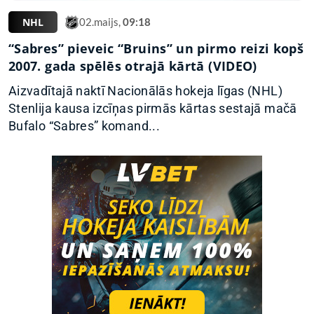
NHL
02.maijs,
09:18
“Sabres” pieveic “Bruins” un pirmo reizi kopš
2007. gada spēlēs otrajā kārtā (VIDEO)
Aizvadītajā naktī Nacionālās hokeja līgas (NHL)
Stenlija kausa izcīņas pirmās kārtas sestajā mačā
Bufalo “Sabres” komand...