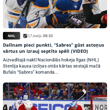
NHL
17.maijs,
08:10
Dalīnam pieci punkti, “Sabres” gūst astoņus
vārtus un izrauj septīto spēli (VIDEO)
Aizvadītajā naktī Nacionālās hokeja līgas (NHL)
Stenlija kausa izcīņas otrās kārtas sestajā mačā
Bufalo “Sabres” komanda...