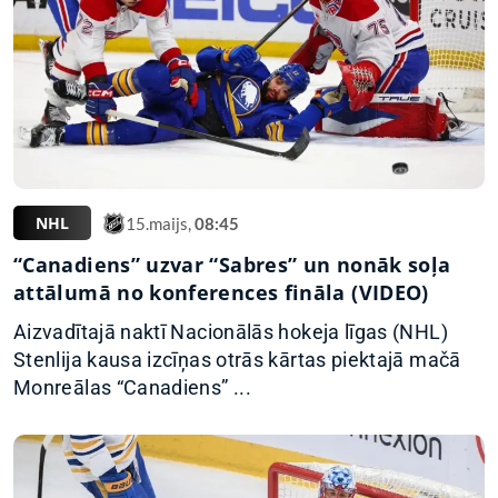
NHL
15.maijs,
08:45
“Canadiens” uzvar “Sabres” un nonāk soļa
attālumā no konferences fināla (VIDEO)
Aizvadītajā naktī Nacionālās hokeja līgas (NHL)
Stenlija kausa izcīņas otrās kārtas piektajā mačā
Monreālas “Canadiens” ...