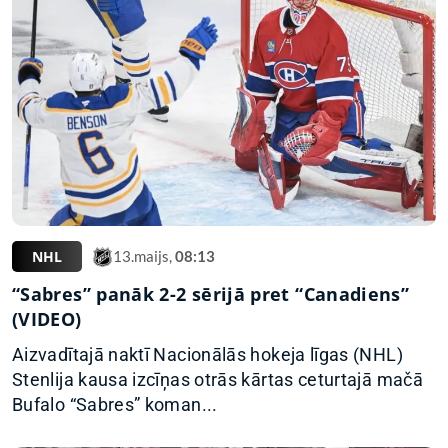
NHL
13.maijs,
08:13
“Sabres” panāk 2-2 sērijā pret “Canadiens”
(VIDEO)
Aizvadītajā naktī Nacionālās hokeja līgas (NHL)
Stenlija kausa izcīņas otrās kārtas ceturtajā mačā
Bufalo “Sabres” koman...