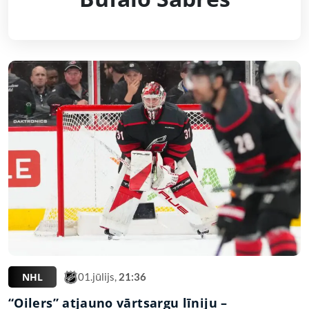
NHL
01.jūlijs,
21:36
“Oilers” atjauno vārtsargu līniju –