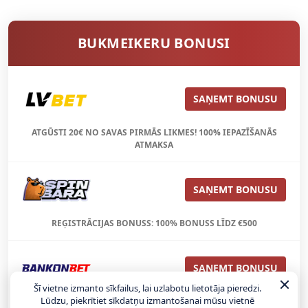
BUKMEIKERU BONUSI
SAŅEMT BONUSU
ATGŪSTI 20€ NO SAVAS PIRMĀS LIKMES! 100% IEPAZĪŠANĀS
ATMAKSA
SAŅEMT BONUSU
REĢISTRĀCIJAS BONUSS: 100% BONUSS LĪDZ €500
SAŅEMT BONUSU
Šī vietne izmanto sīkfailus, lai uzlabotu lietotāja pieredzi.
Lūdzu, piekrītiet sīkdatņu izmantošanai mūsu vietnē
Bonuss 100% līdz €100