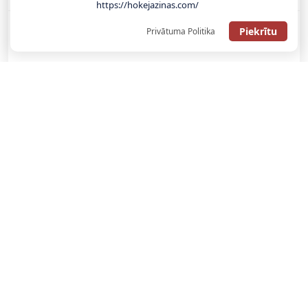
https://hokejazinas.com/
Piekrītu
Privātuma Politika
SAŅEMT BONUSU
SAŅEM LĪDZ 130€ LIKMĒS BEZ RISKA
LATVIJAS TOTALIZATORI