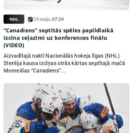
NHL
19.maijs,
07:24
“Canadiens” septītās spēles papildlaikā
izcīna ceļazīmi uz konferences finālu
(VIDEO)
Aizvadītajā naktī Nacionālās hokeja līgas (NHL)
Stenlija kausa izcīņas otrās kārtas septītajā mačā
Monreālas “Canadiens”...