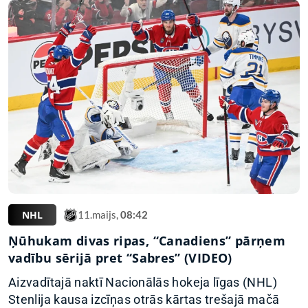
NHL
11.maijs,
08:42
Ņūhukam divas ripas, “Canadiens” pārņem
vadību sērijā pret “Sabres” (VIDEO)
Aizvadītajā naktī Nacionālās hokeja līgas (NHL)
Stenlija kausa izcīņas otrās kārtas trešajā mačā