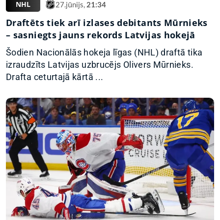
NHL
27.jūnijs,
21:34
Draftēts tiek arī izlases debitants Mūrnieks
– sasniegts jauns rekords Latvijas hokejā
Šodien Nacionālās hokeja līgas (NHL) draftā tika
izraudzīts Latvijas uzbrucējs Olivers Mūrnieks.
Drafta ceturtajā kārtā ...