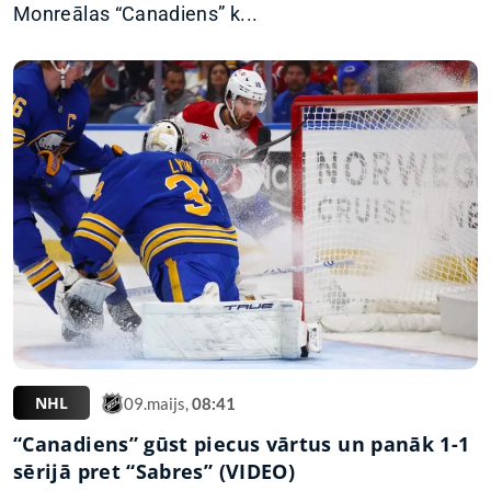
Monreālas “Canadiens” k...
NHL
09.maijs,
08:41
“Canadiens” gūst piecus vārtus un panāk 1-1
sērijā pret “Sabres” (VIDEO)