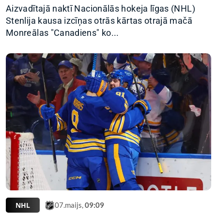
Aizvadītajā naktī Nacionālās hokeja līgas (NHL)
Stenlija kausa izcīņas otrās kārtas otrajā mačā
Monreālas "Canadiens" ko...
NHL
07.maijs,
09:09