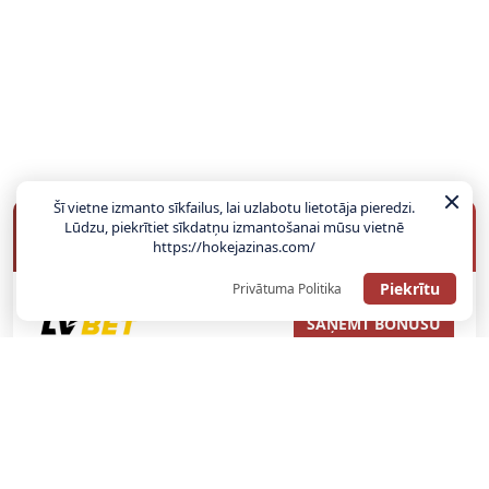
Šī vietne izmanto sīkfailus, lai uzlabotu lietotāja pieredzi.
Lūdzu, piekrītiet sīkdatņu izmantošanai mūsu vietnē
BUKMEIKERU BONUSI
https://hokejazinas.com/
Piekrītu
Privātuma Politika
SAŅEMT BONUSU
ATGŪSTI 20€ NO SAVAS PIRMĀS LIKMES! 100% IEPAZĪŠANĀS
ATMAKSA
SAŅEMT BONUSU