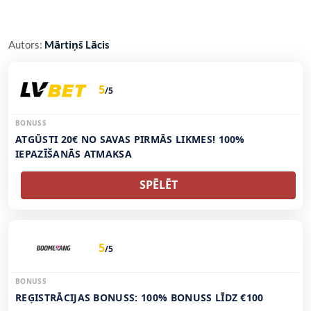
Autors:
Mārtiņš Lācis
5
/5
BONUSS
ATGŪSTI 20€ NO SAVAS PIRMĀS LIKMES! 100%
IEPAZĪŠANĀS ATMAKSA
SPĒLĒT
5
/5
BONUSS
REĢISTRĀCIJAS BONUSS: 100% BONUSS LĪDZ €100