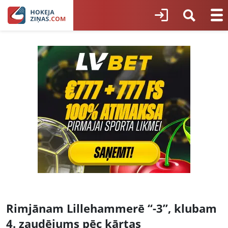
Rimjānam Lillehammerē “-3”, klubam
4. zaudējums pēc kārtas