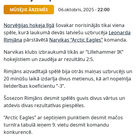
MŪSĒJIE ĀRZEMĒS
06.oktobris, 2025 -
22:00
Norvēģijas hokeja līgā
šovakar norisinājās tikai viena
spēle, kurā laukumā devās latviešu uzbrucēja
Leonarda
Rimjāna
pārstāvētā
Narvikas “Arctic Eagles”
komanda.
Narvikas klubs izbraukumā tikās ar “Lillehammer IK”
hokejistiem un zaudēja ar rezultātu 2:5.
Rimjāns aizvadītajā spēlē bija otrās maiņas uzbrucējs un
20 minūšu laikā izdarīja divus metienus, kā arī nopelnīja
lietderības koeficientu “-3”.
Šosezon Rimjāns desmit spēlēs guvis divus vārtus un
atdevis divas rezultatīvas piespēles.
“Arctic Eagles” ar septiņiem punktiem desmit mačos
turnīra tabulā ieņem 9. vietu desmit komandu
konkurencē.