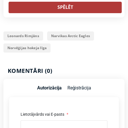
SPĒLĒT
Leonards Rimjāns
Narvikas Arctic Eagles
Norvēģijas hokeja līga
KOMENTĀRI (0)
Autorizācija
Reģistrācija
Lietotājvārds vai E-pasts
*