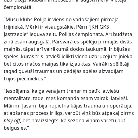
čempionātā.
“Mūsu klubs Polijā ir viens no vadošajiem pirmajā
trijniekā. Mērķi ir visaugstākie. Pērn “JKH GKS
Jastrzebie” ieguva zeltu Polijas čempionātā. Arī budžeta
ziņā esam augšgalā. Pārsvarā es spēlēju pirmajās divās
maiņās, tāpat arī vairākumā dodos laukumā. Ir bijušas
spēles, kurās trīs latvieši ielikti vienā uzbrucēju trijniekā,
bet citos mačos maiņas tika izjauktas. Vairāki spēlētāji
tagad guvuši traumas un pēdējās spēles aizvadījām
trijos pieciniekos.”
“Iespējams, ka galvenajam trenerim patīk latviešu
mentalitāte, tādēļ mēs komandā esam vairāki latvieši.
Mārim [Jasam] bija nopietna kājas trauma un operācija,
atlabšanas process ir ilgs, varbūt viņš būs atpakaļ pirms
play-off
, bet nav izslēgts, ka sezona viņam varētu būt
beigusies.”