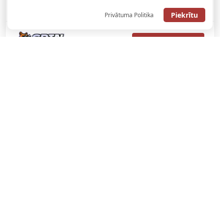
ATGŪSTI 20€ NO SAVAS PIRMĀS LIKMES! 100% IEPAZĪŠANĀS
ATMAKSA
Piekrītu
Privātuma Politika
SAŅEMT BONUSU
REĢISTRĀCIJAS BONUSS: 100% BONUSS LĪDZ €500
SAŅEMT BONUSU
Bonuss 100% līdz €100
SAŅEMT BONUSU
SAŅEM LĪDZ 130€ LIKMĒS BEZ RISKA
LATVIJAS TOTALIZATORI