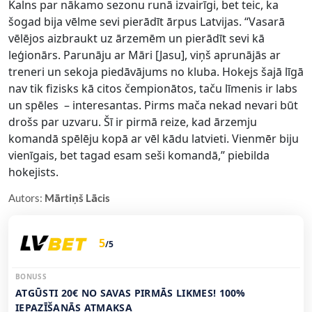
Kalns par nākamo sezonu runā izvairīgi, bet teic, ka
šogad bija vēlme sevi pierādīt ārpus Latvijas. “Vasarā
vēlējos aizbraukt uz ārzemēm un pierādīt sevi kā
leģionārs. Parunāju ar Māri [Jasu], viņš aprunājās ar
treneri un sekoja piedāvājums no kluba. Hokejs šajā līgā
nav tik fizisks kā citos čempionātos, taču līmenis ir labs
un spēles – interesantas. Pirms mača nekad nevari būt
drošs par uzvaru. Šī ir pirmā reize, kad ārzemju
komandā spēlēju kopā ar vēl kādu latvieti. Vienmēr biju
vienīgais, bet tagad esam seši komandā,” piebilda
hokejists.
Autors:
Mārtiņš Lācis
5
/5
BONUSS
ATGŪSTI 20€ NO SAVAS PIRMĀS LIKMES! 100%
IEPAZĪŠANĀS ATMAKSA