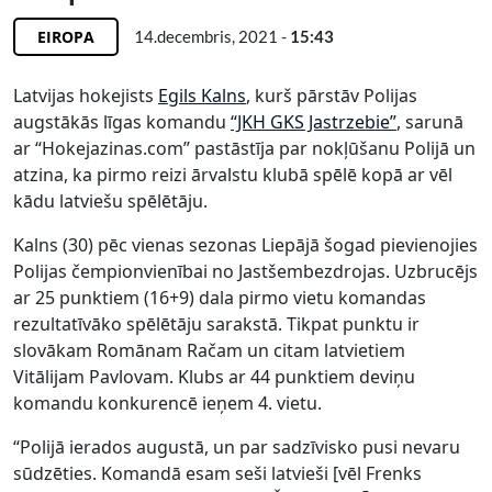
EIROPA
14.decembris, 2021 -
15:43
Latvijas hokejists
Egils Kalns
, kurš pārstāv Polijas
augstākās līgas komandu
“JKH GKS Jastrzebie”
, sarunā
ar “Hokejazinas.com” pastāstīja par nokļūšanu Polijā un
atzina, ka pirmo reizi ārvalstu klubā spēlē kopā ar vēl
kādu latviešu spēlētāju.
Kalns (30) pēc vienas sezonas Liepājā šogad pievienojies
Polijas čempionvienībai no Jastšembezdrojas. Uzbrucējs
ar 25 punktiem (16+9) dala pirmo vietu komandas
rezultatīvāko spēlētāju sarakstā. Tikpat punktu ir
slovākam Romānam Račam un citam latvietiem
Vitālijam Pavlovam. Klubs ar 44 punktiem deviņu
komandu konkurencē ieņem 4. vietu.
“Polijā ierados augustā, un par sadzīvisko pusi nevaru
sūdzēties. Komandā esam seši latvieši [vēl Frenks