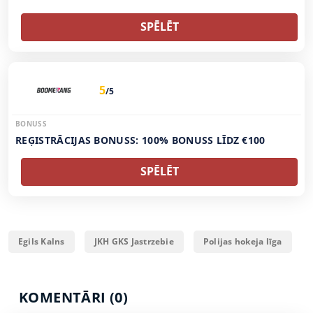
SPĒLĒT
5
/5
BONUSS
REĢISTRĀCIJAS BONUSS: 100% BONUSS LĪDZ €100
SPĒLĒT
Egils Kalns
JKH GKS Jastrzebie
Polijas hokeja līga
KOMENTĀRI (0)