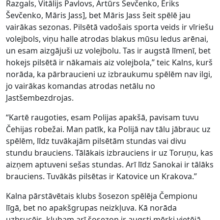
Razgals, Vitālijs Pavlovs, Artūrs Ševčenko, Ēriks
Ševčenko, Māris Jass], bet Māris Jass šeit spēlē jau
vairākas sezonas. Pilsētā vadošais sporta veids ir vīriešu
volejbols, viņu halle atrodas blakus mūsu ledus arēnai,
un esam aizgājuši uz volejbolu. Tas ir augstā līmenī, bet
hokejs pilsētā ir nākamais aiz volejbola,” teic Kalns, kurš
norāda, ka pārbraucieni uz izbraukumu spēlēm nav ilgi,
jo vairākas komandas atrodas netālu no
Jastšembezdrojas.
“Kartē raugoties, esam Polijas apakšā, pavisam tuvu
Čehijas robežai. Man patīk, ka Polijā nav tālu jābrauc uz
spēlēm, līdz tuvākajām pilsētām stundas vai divu
stundu brauciens. Tālākais izbrauciens ir uz Toruņu, kas
aizņem aptuveni sešas stundas. Arī līdz Sanokai ir tālāks
brauciens. Tuvākās pilsētas ir Katovice un Krakova.”
Kalna pārstāvētais klubs šosezon spēlēja Čempionu
līgā, bet no apakšgrupas neizkļuva. Kā norāda
uzbrucējs, klubam arī šosezon ir augsti mērķi vietējā