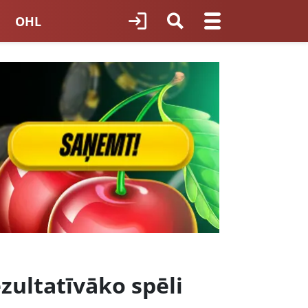
OHL
TNES HOKEJS
ORI LATVIJĀ
zultatīvāko spēli