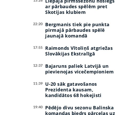
Liepāja pirmssezonu noslēgs
13:28
ar pārbaudes spēlēm pret
Skotijas klubiem
Bergmanis tiek pie punkta
22:20
pirmajā pārbaudes spēlē
jaunajā komandā
Raimonds Vītoliņš atgriežas
17:55
Slovākijas Ekstralīgā
Bajaruns paliek Latvijā un
12:37
pievienojas vicečempioniem
U-20 sāk gatavošanos
11:39
Prezidenta kausam,
kandidātos 68 hokejisti
Pēdējo divu sezonu Balinska
19:40
komandas biedrs pārceļas u