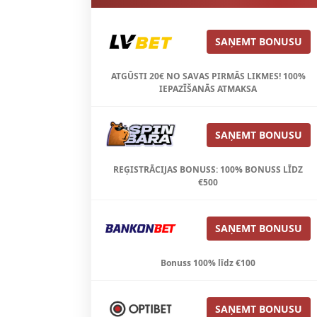
SAŅEMT BONUSU
ATGŪSTI 20€ NO SAVAS PIRMĀS LIKMES! 100%
IEPAZĪŠANĀS ATMAKSA
SAŅEMT BONUSU
REĢISTRĀCIJAS BONUSS: 100% BONUSS LĪDZ
€500
SAŅEMT BONUSU
Bonuss 100% līdz €100
SAŅEMT BONUSU