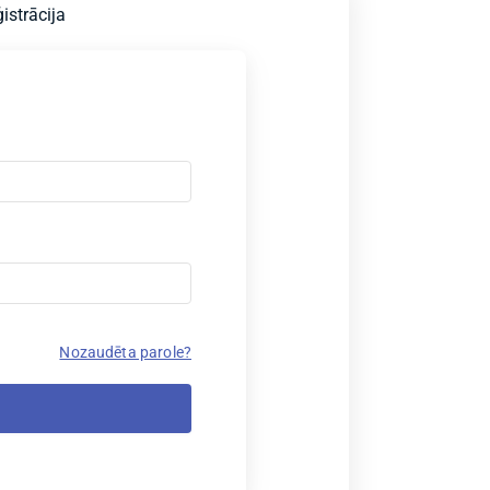
istrācija
Nozaudēta parole?