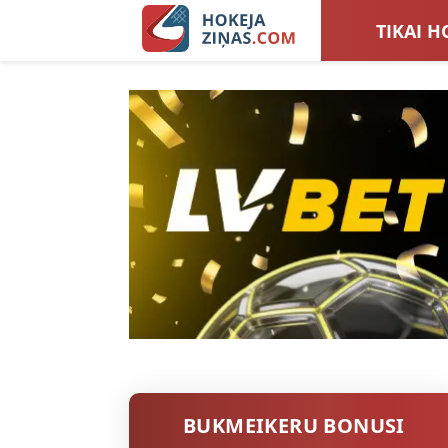
TIKAI H
LATVIJA
SIEVIEŠ
TOTALI
BUKMEIKERU BONUSI