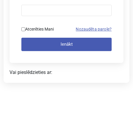
Atcerēties Mani
Nozaudēta parole?
Ienākt
Vai pieslēdzieties ar: