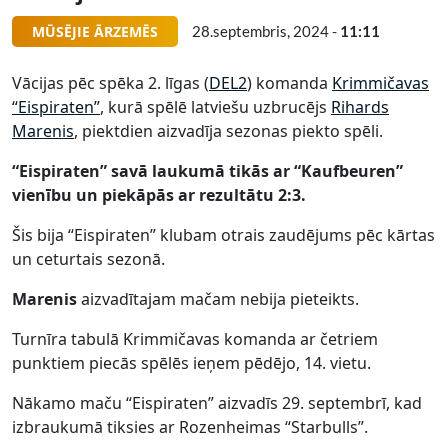
MŪSĒJIE ĀRZEMĒS
28.septembris, 2024 -
11:11
Vācijas pēc spēka 2. līgas (
DEL2
) komanda
Krimmičavas
“Eispiraten”
, kurā spēlē latviešu uzbrucējs
Rihards
Marenis
, piektdien aizvadīja sezonas piekto spēli.
“Eispiraten” savā laukumā tikās ar “Kaufbeuren”
vienību un piekāpās ar rezultātu 2:3.
Šis bija “Eispiraten” klubam otrais zaudējums pēc kārtas
un ceturtais sezonā.
Marenis
aizvadītajam mačam nebija pieteikts.
Turnīra tabulā Krimmičavas komanda ar četriem
punktiem piecās spēlēs ieņem pēdējo, 14. vietu.
Nākamo maču “Eispiraten” aizvadīs 29. septembrī, kad
izbraukumā tiksies ar Rozenheimas “Starbulls”.