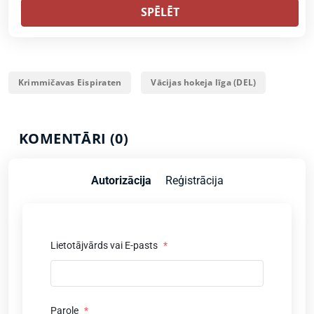
SPĒLĒT
Krimmičavas Eispiraten
Vācijas hokeja līga (DEL)
KOMENTĀRI (0)
Autorizācija
Reģistrācija
Lietotājvārds vai E-pasts
*
Parole
*