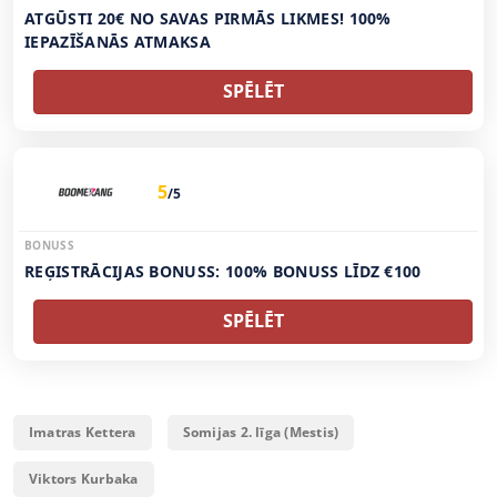
ATGŪSTI 20€ NO SAVAS PIRMĀS LIKMES! 100%
IEPAZĪŠANĀS ATMAKSA
SPĒLĒT
5
/5
BONUSS
REĢISTRĀCIJAS BONUSS: 100% BONUSS LĪDZ €100
SPĒLĒT
Imatras Kettera
Somijas 2. līga (Mestis)
Viktors Kurbaka