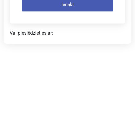
Ienākt
Vai pieslēdzieties ar: