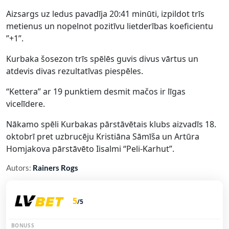
Aizsargs uz ledus pavadīja 20:41 minūti, izpildot trīs
metienus un nopelnot pozitīvu lietderības koeficientu
”+1”.
Kurbaka šosezon trīs spēlēs guvis divus vārtus un
atdevis divas rezultatīvas piespēles.
“Kettera” ar 19 punktiem desmit mačos ir līgas
vicelīdere.
Nākamo spēli Kurbakas pārstāvētais klubs aizvadīs 18.
oktobrī pret uzbrucēju Kristiāna Sāmīša un Artūra
Homjakova pārstāvēto Iisalmi “Peli-Karhut”.
Autors:
Rainers Rogs
5
/5
BONUSS