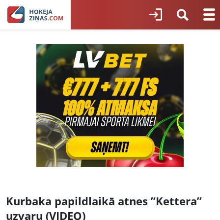
Kurbaka papildlaikā atnes ”Kettera”
uzvaru (VIDEO)