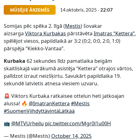
MŪSĒJIE ĀRZEMĒS
14.oktobris, 2025 -
22:07
Somijas pēc spēka 2. līgā (
Mestis
) šovakar
aizsarga
Viktora Kurbakas
pārstāvēta
Imatras “Kettera”
,
spēlējot viesos, papildlaikā ar 3:2 (0:2, 0:0, 2:0, 1:0)
pārspēja “Kiekko-Vantaa”.
Kurbaka
62 sekundes līdz pamatlaika beigām
skaitliskajā vairākumā asistēja “Kettera” otrajos vārtos,
palīdzot izraut neizšķirtu. Savukārt papildlaika 19.
sekundē latvietis atnesa viesiem uzvaru.
🚨 Viktors Kurbaka ratkaisee ottelun heti jatkoajan
alussa! 🔥
@ImatranKettera
#Mestis
#SuomenViihdyttävintäLätkää
📺
@MTVUrheilu
pic.twitter.com/Mgr0l1u00H
— Mestis (@Mestis)
October 14, 2025