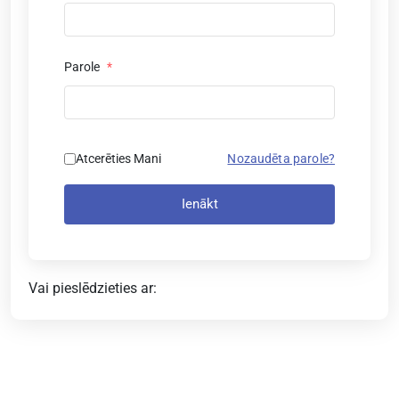
Parole
*
Atcerēties Mani
Nozaudēta parole?
Ienākt
Vai pieslēdzieties ar: