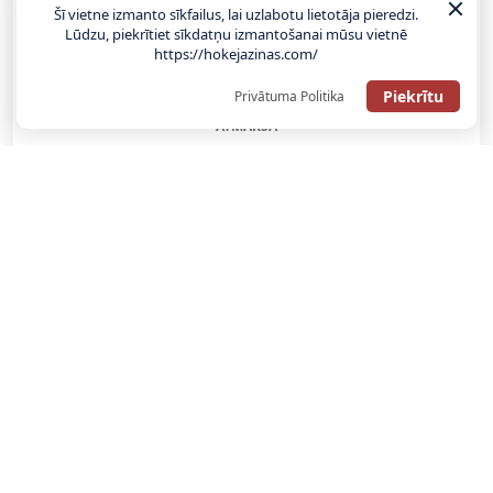
Šī vietne izmanto sīkfailus, lai uzlabotu lietotāja pieredzi.
Lūdzu, piekrītiet sīkdatņu izmantošanai mūsu vietnē
SAŅEMT BONUSU
https://hokejazinas.com/
Piekrītu
Privātuma Politika
ATGŪSTI 20€ NO SAVAS PIRMĀS LIKMES! 100% IEPAZĪŠANĀS
ATMAKSA
SAŅEMT BONUSU
REĢISTRĀCIJAS BONUSS: 100% BONUSS LĪDZ €500
SAŅEMT BONUSU
Bonuss 100% līdz €100
SAŅEMT BONUSU