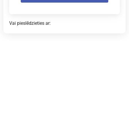
Vai pieslēdzieties ar: