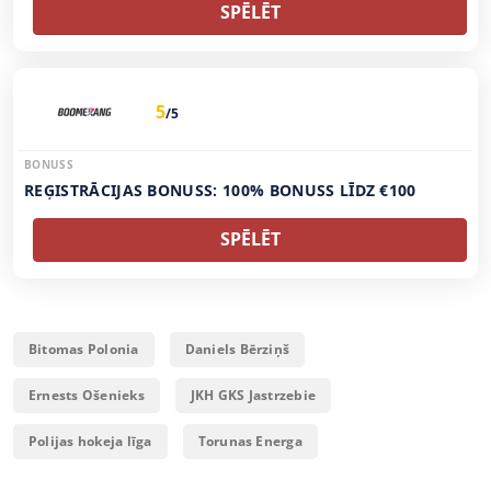
SPĒLĒT
5
/5
BONUSS
REĢISTRĀCIJAS BONUSS: 100% BONUSS LĪDZ €100
SPĒLĒT
Bitomas Polonia
Daniels Bērziņš
Ernests Ošenieks
JKH GKS Jastrzebie
Polijas hokeja līga
Torunas Energa